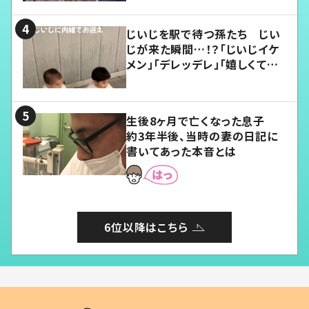
じいじを駅で待つ孫たち じい
じが来た瞬間…！？「じいじイケ
メン」「デレッデレ」「嬉しくて可
愛くてたまらない」「幸せになれ
る」
生後8ヶ月で亡くなった息子
約3年半後、当時の妻の日記に
書いてあった本音とは
6位以降はこちら