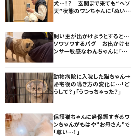
犬…！？ 玄関まで来ても“ヘソ
天”状態のワンちゃんに「ぬいぐ
るみみたい」の声
飼い主が出かけようとすると…
ソワソワするパグ お出かけセ
ンサー敏感なわんちゃんに「可
愛い」「賢い」の声
動物病院に入院した猫ちゃん→
帰宅後の鳴き方の変化に…「ど
うして？」「うつっちゃった？」
保護猫ちゃんに過保護すぎるワ
ンちゃんがもはや”お母さん”で
「尊い…！」