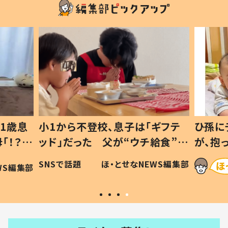
1歳息
小1から不登校、息子は「ギフテ
ひ孫に
「！？」
ッド」だった 父が“ウチ給食”を
が、抱
に「可愛
作り続ける理由とは #令和の親
「涙が
SNSで話題
ほ・とせなNEWS編集部
WS編集部
#令和の子
い」