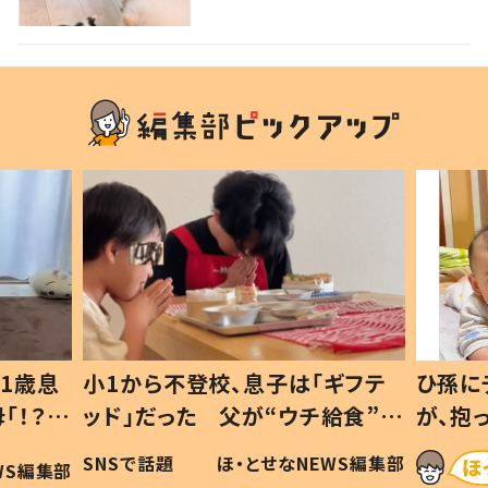
1歳息
小1から不登校、息子は「ギフテ
ひ孫に
「！？」
ッド」だった 父が“ウチ給食”を
が、抱
に「可愛
作り続ける理由とは #令和の親
「涙が
SNSで話題
ほ・とせなNEWS編集部
WS編集部
#令和の子
い」