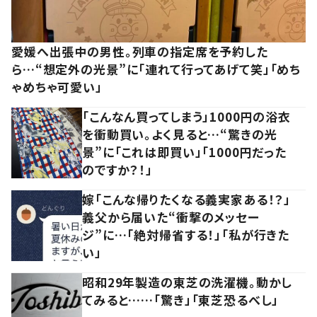
愛媛へ出張中の男性。列車の指定席を予約した
ら…“想定外の光景”に「連れて行ってあげて笑」「めち
ゃめちゃ可愛い」
「こんなん買ってしまう」1000円の浴衣
を衝動買い。よく見ると…“驚きの光
景”に「これは即買い」「1000円だった
のですか？！」
嫁「こんな帰りたくなる義実家ある！？」
義父から届いた“衝撃のメッセー
ジ”に…「絶対帰省する！」「私が行きた
い」
昭和29年製造の東芝の洗濯機。動かし
てみると……「驚き」「東芝恐るべし」