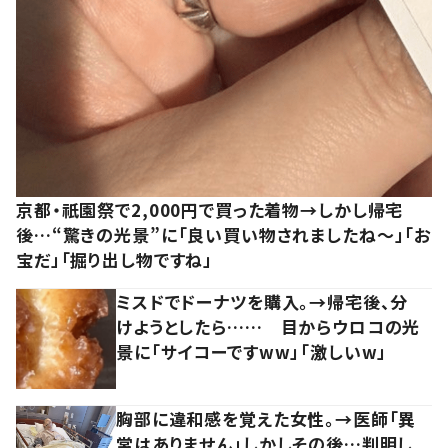
京都・祇園祭で2,000円で買った着物→しかし帰宅
後…“驚きの光景”に「良い買い物されましたね～」「お
宝だ」「掘り出し物ですね」
ミスドでドーナツを購入。→帰宅後、分
けようとしたら…… 目からウロコの光
景に「サイコーですww」「激しいw」
胸部に違和感を覚えた女性。→医師「異
常はありません」しかしその後…判明し