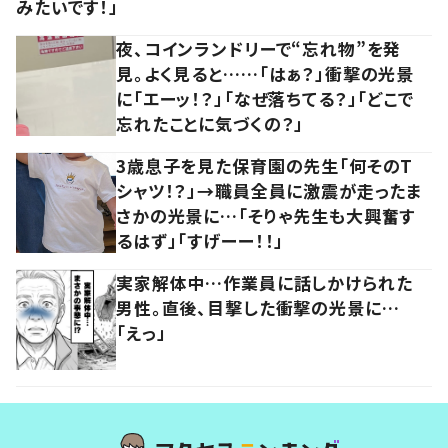
みたいです！」
夜、コインランドリーで“忘れ物”を発
見。よく見ると……「はぁ？」衝撃の光景
に「エーッ！？」「なぜ落ちてる？」「どこで
忘れたことに気づくの？」
3歳息子を見た保育園の先生「何そのT
シャツ！？」→職員全員に激震が走ったま
さかの光景に…「そりゃ先生も大興奮す
るはず」「すげーー！！」
実家解体中…作業員に話しかけられた
男性。直後、目撃した衝撃の光景に…
「えっ」