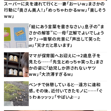
スーパーに夫を連れて行くと…妻「おーいw」まさかの
行動に「奥さん美人！」「めっちゃわかるww」「楽しそう
ww」
「絵にあう言葉を書きなさい」息子の”ま
さかの解答”に…母「正解でよいでしょう
か？」→衝撃の光景に「声出して笑った
ｗ」「天才だと思います」
ママが保育園へお迎えに→2歳息子を
見たら……「先生とめっちゃ笑った」まさ
かの姿に「幼児しか許されないヤツ
ww」「大渋滞すぎるw」
ベンチで休憩していると…遠方に違和
感。その後、近付いてきたモノに……「ぐ
ぅわぁッッッ」「やばいよ…」