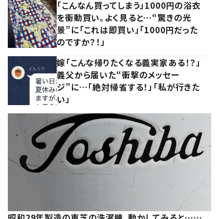
「こんなん買ってしまう」1000円の浴衣
を衝動買い。よく見ると…“驚きの光
景”に「これは即買い」「1000円だった
のですか？！」
嫁「こんな帰りたくなる義実家ある！？」
義父から届いた“衝撃のメッセー
ジ”に…「絶対帰省する！」「私が行きた
い」
昭和29年製造の東芝の洗濯機。動かしてみると……