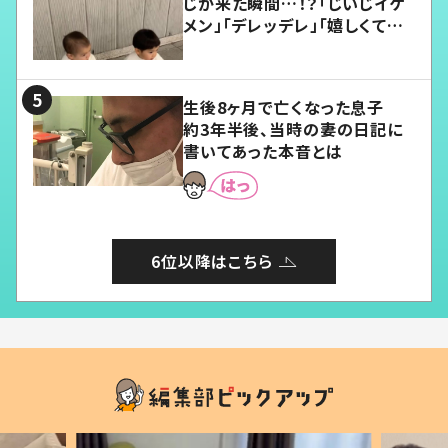
じが来た瞬間…！？「じいじイケ
メン」「デレッデレ」「嬉しくて可
愛くてたまらない」「幸せになれ
る」
生後8ヶ月で亡くなった息子
約3年半後、当時の妻の日記に
書いてあった本音とは
6位以降はこちら