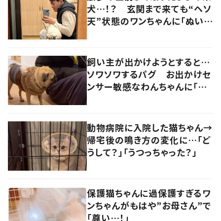
犬…！？ 玄関まで来ても“ヘソ
天”状態のワンちゃんに「ぬいぐ
るみみたい」の声
飼い主が出かけようとすると…
ソワソワするパグ お出かけセ
ンサー敏感なわんちゃんに「可
愛い」「賢い」の声
動物病院に入院した猫ちゃん→
帰宅後の鳴き方の変化に…「ど
うして？」「うつっちゃった？」
保護猫ちゃんに過保護すぎるワ
ンちゃんがもはや”お母さん”で
「尊い…！」