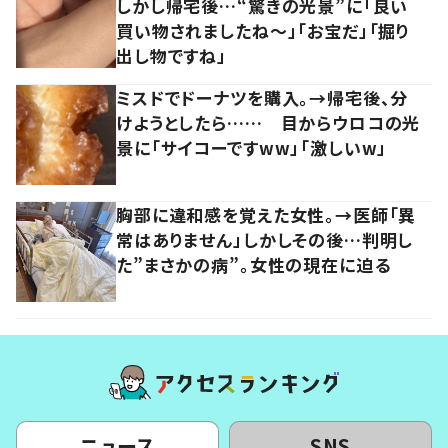
しかし帰宅後…“驚きの光景”に「良い
買い物されましたね～」「お宝だ」「掘り
出し物ですね」
ミスドでドーナツを購入。→帰宅後、分
けようとしたら…… 目からウロコの光
景に「サイコーですww」「激しいw」
胸部に違和感を覚えた女性。→医師「異
常はありません」しかしその後…判明し
た”まさかの病”。女性の現在に迫る
ニュース
SNS