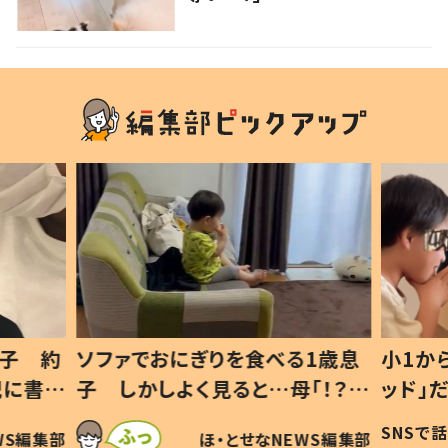
1歳息
小1から不登校、息子は「ギフテ
ひ孫に
「！？」
ッド」だった 父が“ウチ給食”を
が、抱
に「可愛
作り続ける理由とは #令和の親
「涙が
SNSで話題
ほ・とせなNEWS編集部
WS編集部