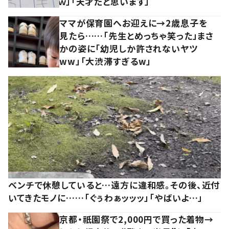
ｗ」「天才だと思います」
ママが保育園へお迎えに→2歳息子を
見たら……「先生とめっちゃ笑った」まさ
かの姿に「幼児しか許されないヤツ
ww」「大渋滞すぎるw」
ベンチで休憩していると…遠方に違和感。その後、近付
いてきたモノに……「ぐぅわぁッッッ」「やばいよ…」
京都・祇園祭で2,000円で買った着物→