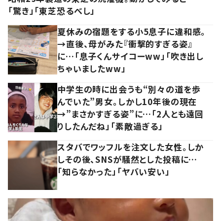
「驚き」「東芝恐るべし」
夏休みの宿題をする小5息子に違和感。
→直後、母がみた『衝撃的すぎる姿』
に…「息子くんサイコーww」「吹き出し
ちゃいましたww」
中学生の時に出会うも“別々の道を歩
んでいた”男女。しかし10年後の現在
→”まさかすぎる姿”に…「2人とも遠回
りしたんだね」「素敵過ぎる」
スタバでワッフルを注文した女性。しか
しその後、SNSが騒然とした投稿に…
「知らなかった」「ヤバい安い」