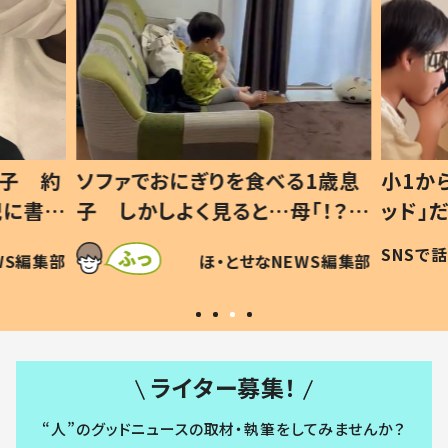
1歳息
小1から不登校、息子は「ギフテ
ひ孫に
「！？」
ッド」だった 父が“ウチ給食”を
が、抱
に「可愛
作り続ける理由とは #令和の親
「涙が
SNSで話題
ほ・とせなNEWS編集部
WS編集部
#令和の子
い」
ライター募集！
“人”のグッドニュースの取材・執筆をしてみませんか？