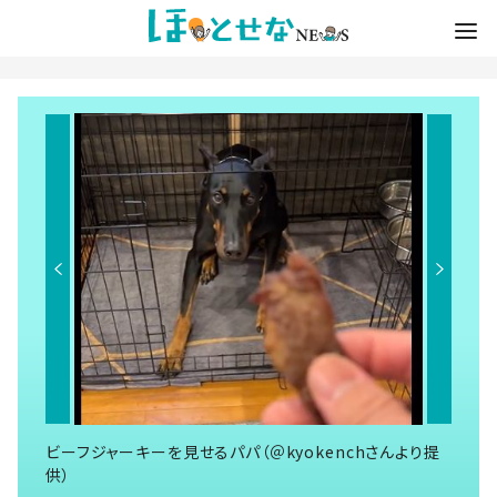
ビーフジャーキーを見せるパパ（＠kyokenchさんより提
供）