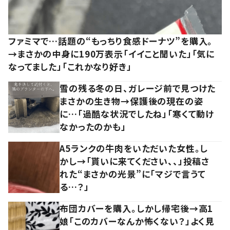
ファミマで…話題の“もっちり食感ドーナツ”を購入。
→まさかの中身に190万表示「イイこと聞いた」「気に
なってました」「これかなり好き」
雪の残る冬の日、ガレージ前で見つけた
まさかの生き物→保護後の現在の姿
に…「過酷な状況でしたね」「寒くて動け
なかったのかも」
A5ランクの牛肉をいただいた女性。し
かし→「貰いに来てください、、」投稿さ
れた“まさかの光景”に「マジで言うて
る…？」
布団カバーを購入。しかし帰宅後→高1
娘「このカバーなんか怖くない？」よく見