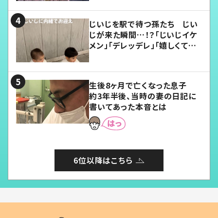
じいじを駅で待つ孫たち じい
じが来た瞬間…！？「じいじイケ
メン」「デレッデレ」「嬉しくて可
愛くてたまらない」「幸せになれ
る」
生後8ヶ月で亡くなった息子
約3年半後、当時の妻の日記に
書いてあった本音とは
6位以降はこちら