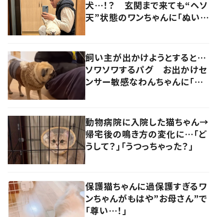
犬…！？ 玄関まで来ても“ヘソ
天”状態のワンちゃんに「ぬいぐ
るみみたい」の声
飼い主が出かけようとすると…
ソワソワするパグ お出かけセ
ンサー敏感なわんちゃんに「可
愛い」「賢い」の声
動物病院に入院した猫ちゃん→
帰宅後の鳴き方の変化に…「ど
うして？」「うつっちゃった？」
保護猫ちゃんに過保護すぎるワ
ンちゃんがもはや”お母さん”で
「尊い…！」