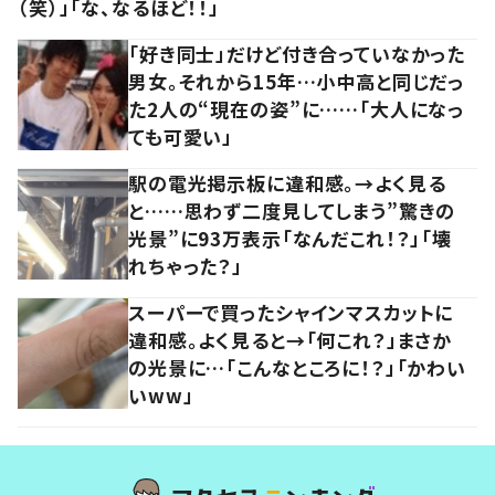
（笑）」「な、なるほど！！」
「好き同士」だけど付き合っていなかった
男女。それから15年…小中高と同じだっ
た2人の“現在の姿”に……「大人になっ
ても可愛い」
駅の電光掲示板に違和感。→よく見る
と……思わず二度見してしまう”驚きの
光景”に93万表示「なんだこれ！？」「壊
れちゃった？」
スーパーで買ったシャインマスカットに
違和感。よく見ると→「何これ？」まさか
の光景に…「こんなところに！？」「かわい
いww」