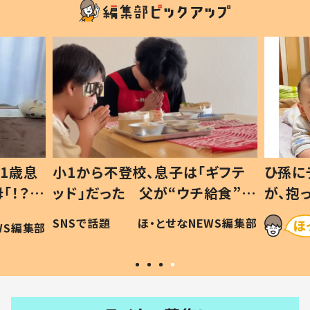
1歳息
小1から不登校、息子は「ギフテ
ひ孫に
「！？」
ッド」だった 父が“ウチ給食”を
が、抱
に「可愛
作り続ける理由とは #令和の親
「涙が
SNSで話題
ほ・とせなNEWS編集部
WS編集部
#令和の子
い」