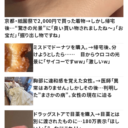
京都・祇園祭で2,000円で買った着物→しかし帰宅
後…“驚きの光景”に「良い買い物されましたね～」「お
宝だ」「掘り出し物ですね」
ミスドでドーナツを購入。→帰宅後、分
けようとしたら…… 目からウロコの光
景に「サイコーですww」「激しいw」
胸部に違和感を覚えた女性。→医師「異
常はありません」しかしその後…判明し
た”まさかの病”。女性の現在に迫る
ドラッグストアで目薬を購入→目薬とは
別に渡されたものに…180万表示「ほし