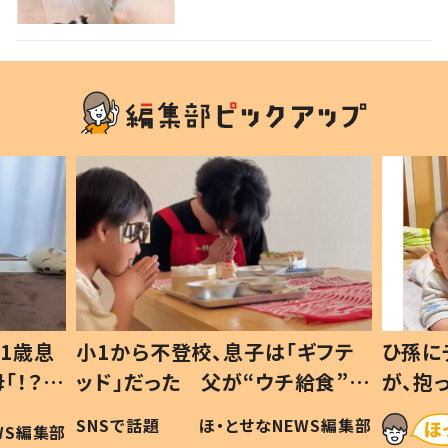
1歳息
小1から不登校、息子は「ギフテ
ひ孫に
「！？」
ッド」だった 父が“ウチ給食”を
が、抱
に「可愛
作り続ける理由とは #令和の親
「涙が
SNSで話題
ほ・とせなNEWS編集部
WS編集部
#令和の子
い」