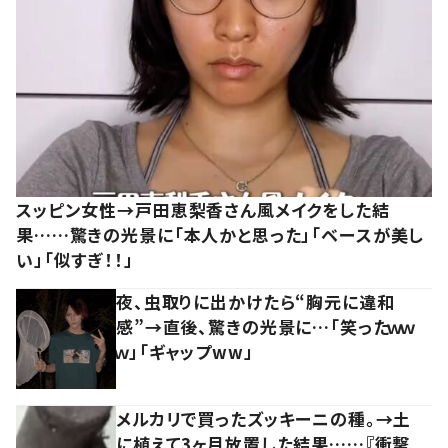
スッピン女性→戸田恵梨香さん風メイクをした結
果……驚きの光景に「本人かと思った」「ベースが美し
い」「似すぎ！！」
夜、虫取りに出かけたら“胸元に違和
感”→直後、驚きの光景に…「笑ったｗｗ
ｗ」「ギャップww」
メルカリで買ったズッキーニの種。→土
に植えて3ヶ月放置した結果……『衝撃