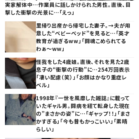
実家解体中…作業員に話しかけられた男性。直後、目
撃した衝撃の光景に…「えっ」
里帰り出産から帰宅した妻子。→夫が用
意した“ベビーベッド”を見ると…「英才
教育が過ぎるww」「闘魂こめられてる
わぁ～ww」
怪我をした4歳娘。直後、それを見た2歳
息子の“衝撃の行動”に…254万回表示
「凄い配慮（笑）」「お顔はかなり重症レ
ベル」
1998年『一世を風靡した雑誌』に載って
いたギャル男。闘病を経て転身した現在
の”まさかの姿”に…「ギャップ！！」「まさ
かすぎる」「今も昔もかっこいい」「素晴
らしい」