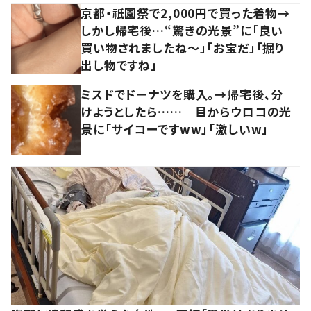
京都・祇園祭で2,000円で買った着物→
しかし帰宅後…“驚きの光景”に「良い
買い物されましたね～」「お宝だ」「掘り
出し物ですね」
ミスドでドーナツを購入。→帰宅後、分
けようとしたら…… 目からウロコの光
景に「サイコーですww」「激しいw」