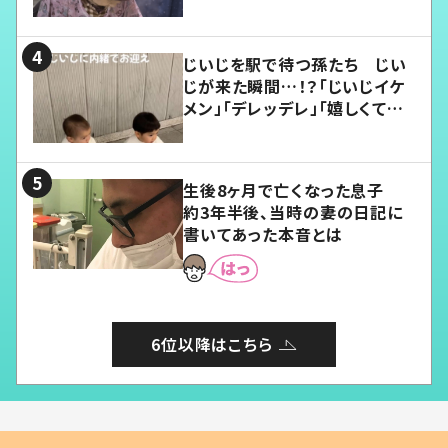
じいじを駅で待つ孫たち じい
じが来た瞬間…！？「じいじイケ
メン」「デレッデレ」「嬉しくて可
愛くてたまらない」「幸せになれ
る」
生後8ヶ月で亡くなった息子
約3年半後、当時の妻の日記に
書いてあった本音とは
6位以降はこちら