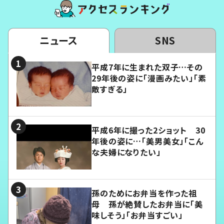
ニュース
SNS
平成7年に生まれた双子…その
29年後の姿に「漫画みたい」「素
敵すぎる」
平成6年に撮った2ショット 30
年後の姿に…「美男美女」「こん
な夫婦になりたい」
孫のためにお弁当を作った祖
母 孫が絶賛したお弁当に「美
味しそう」「お弁当すごい」