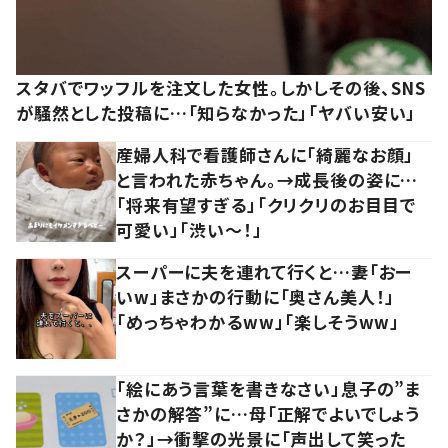
スタバでワッフルを注文した女性。しかしその後、SNS
が騒然とした投稿に…「知らなかった」「ヤバい安い」
産婦人科で看護師さんに「綺麗なお顔」
と言われた赤ちゃん。→成長後の姿に…
「将来有望すぎる」「クリクリのお目目で
可愛い」「渋い～！」
スーパーに夫を連れて行くと…妻「おー
いw」まさかの行動に「奥さん美人！」
「めっちゃわかるww」「楽しそうww」
「絵にあう言葉を書きなさい」息子の”ま
さかの解答”に…母「正解でよいでしょう
か？」→衝撃の光景に「声出して笑った