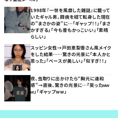
1998年『一世を風靡した雑誌』に載って
いたギャル男。闘病を経て転身した現在
の”まさかの姿”に…「ギャップ！！」「まさ
かすぎる」「今も昔もかっこいい」「素晴
らしい」
スッピン女性→戸田恵梨香さん風メイク
をした結果……驚きの光景に「本人かと
思った」「ベースが美しい」「似すぎ！！」
夜、虫取りに出かけたら“胸元に違和
感”→直後、驚きの光景に…「笑ったｗｗ
ｗ」「ギャップww」