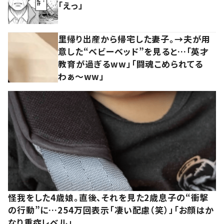
「えっ」
里帰り出産から帰宅した妻子。→夫が用
意した“ベビーベッド”を見ると…「英才
教育が過ぎるww」「闘魂こめられてる
わぁ～ww」
怪我をした4歳娘。直後、それを見た2歳息子の“衝撃
の行動”に…254万回表示「凄い配慮（笑）」「お顔はか
なり重症レベル」