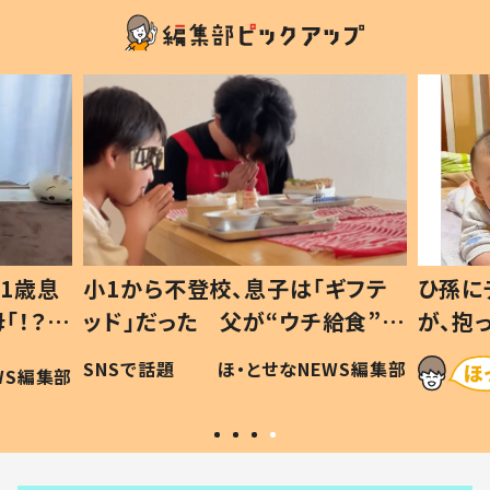
1歳息
小1から不登校、息子は「ギフテ
ひ孫に
「！？」
ッド」だった 父が“ウチ給食”を
が、抱
に「可愛
作り続ける理由とは #令和の親
「涙が
SNSで話題
ほ・とせなNEWS編集部
WS編集部
#令和の子
い」