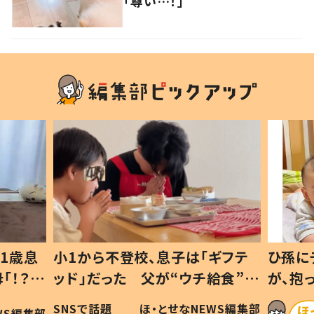
「尊い…！」
1歳息
小1から不登校、息子は「ギフテ
ひ孫に
「！？」
ッド」だった 父が“ウチ給食”を
が、抱
に「可愛
作り続ける理由とは #令和の親
「涙が
SNSで話題
ほ・とせなNEWS編集部
WS編集部