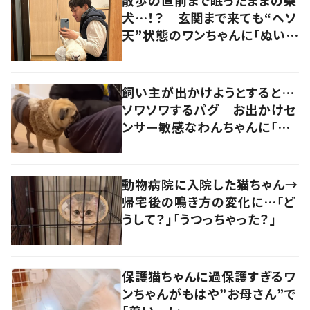
犬…！？ 玄関まで来ても“ヘソ
天”状態のワンちゃんに「ぬいぐ
るみみたい」の声
飼い主が出かけようとすると…
ソワソワするパグ お出かけセ
ンサー敏感なわんちゃんに「可
愛い」「賢い」の声
動物病院に入院した猫ちゃん→
帰宅後の鳴き方の変化に…「ど
うして？」「うつっちゃった？」
保護猫ちゃんに過保護すぎるワ
ンちゃんがもはや”お母さん”で