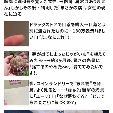
胸部に違和感を覚えた女性。→医師「異常はありませ
ん」しかしその後…判明した”まさかの病”。女性の現
在に迫る
ドラッグストアで目薬を購入→目薬とは
別に渡されたものに…180万表示「ほし
い！」「え、なにこれ！！」
“芽が出てしまったじゃがいも”を植えて
みたら…→約3ヶ月後、驚きの光景に
「捨てるのやめたｗｗ」「育ててみたいで
す！」
夜、コインランドリーで“忘れ物”を発
見。よく見ると……「はぁ？」衝撃の光景
に「エーッ！？」「なぜ落ちてる？」「どこで
忘れたことに気づくの？」