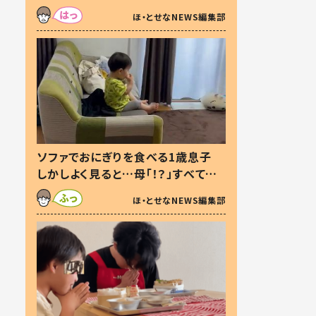
た本音とは
ほ・とせなNEWS編集部
ソファでおにぎりを食べる1歳息子
しかしよく見ると…母「！？」すべてを
察した母の投稿に「可愛いから許
ほ・とせなNEWS編集部
す！」「現行犯〜」