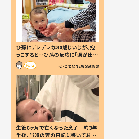
ひ孫にデレデレな80歳じいじが、抱
っこすると…ひ孫の反応に「涙が出ま
した」「可愛くて仕方ない」
ほ・とせなNEWS編集部
生後8ヶ月で亡くなった息子 約3年
半後、当時の妻の日記に書いてあっ