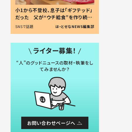
小1から不登校、息子は「ギフテッド」
だった 父が“ウチ給食”を作り続け
る理由とは #令和の親 #令和の子
SNSで話題
ほ・とせなNEWS編集部
ライター募集！
“人”のグッドニュースの取材・執筆をし
てみませんか？
お問い合わせページへ