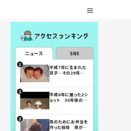
ニュース
SNS
平成7年に生まれた
双子…その29年後
の姿に「漫画みたい」
「素敵すぎる」
平成6年に撮った2シ
ョット 30年後の姿
に…「美男美女」「こ
んな夫婦になりた
い」
孫のためにお弁当を
作った祖母 孫が絶