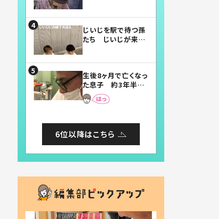
賛したお弁当に「美
味しそう」「お弁当す
ごい」
じいじを駅で待つ孫
たち じいじが来た
瞬間…！？「じいじイ
ケメン」「デレッデレ」
「嬉しくて可愛くてた
生後8ヶ月で亡くなっ
まらない」「幸せにな
た息子 約3年半
れる」
後、当時の妻の日記
に書いてあった本音
とは
6位以降はこちら