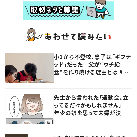
小1から不登校、息子は「ギフテ
ッド」だった 父が“ウチ給
食”を作り続ける理由とは #令
和の親 #令和の子
先生から言われた「運動会、立
ってるだけかもしれません」
年少の娘を思って夫婦が決め
た行動に「考え方がすばらしい」
の声