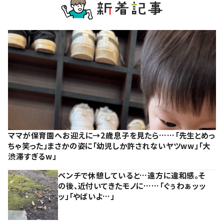
ママが保育園へお迎えに→2歳息子を見たら……「先生とめっ
ちゃ笑った」まさかの姿に「幼児しか許されないヤツww」「大
渋滞すぎるw」
ベンチで休憩していると…遠方に違和感。そ
の後、近付いてきたモノに……「ぐぅわぁッッ
ッ」「やばいよ…」