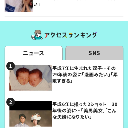
い」
ニュース
SNS
平成7年に生まれた双子…その
29年後の姿に「漫画みたい」「素
敵すぎる」
平成6年に撮った2ショット 30
年後の姿に…「美男美女」「こん
な夫婦になりたい」