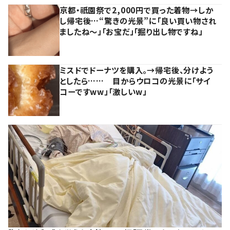
京都・祇園祭で2,000円で買った着物→しか
し帰宅後…“驚きの光景”に「良い買い物され
ましたね～」「お宝だ」「掘り出し物ですね」
ミスドでドーナツを購入。→帰宅後、分けよう
としたら…… 目からウロコの光景に「サイ
コーですww」「激しいw」