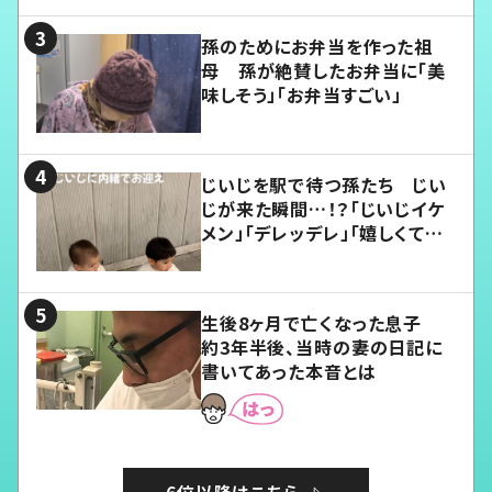
孫のためにお弁当を作った祖
母 孫が絶賛したお弁当に「美
味しそう」「お弁当すごい」
じいじを駅で待つ孫たち じい
じが来た瞬間…！？「じいじイケ
メン」「デレッデレ」「嬉しくて可
愛くてたまらない」「幸せになれ
る」
生後8ヶ月で亡くなった息子
約3年半後、当時の妻の日記に
書いてあった本音とは
6位以降はこちら