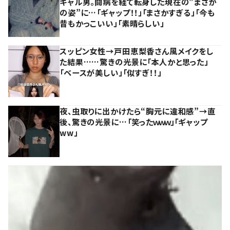
ギャル男。闘病を経て転身した現在の”まさか
の姿”に…「ギャップ！！」「まさかすぎる」「今も
昔もかっこいい」「素晴らしい」
スッピン女性→戸田恵梨香さん風メイクをし
た結果……驚きの光景に「本人かと思った」
「ベースが美しい」「似すぎ！！」
夜、虫取りに出かけたら“胸元に違和感”→直
後、驚きの光景に…「笑ったｗｗｗ」「ギャップ
ww」