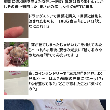
胸部に違和感を覚えた女性。→医師「異常はありません」しか
しその後…判明した”まさかの病”。女性の現在に迫る
ドラッグストアで目薬を購入→目薬とは別に
渡されたものに…180万表示「ほしい！」「え、
なにこれ！！」
“芽が出てしまったじゃがいも”を植えてみた
ら…→約3ヶ月後、驚きの光景に「捨てるのや
めたｗｗ」「育ててみたいです！」
夜、コインランドリーで“忘れ物”を発見。よく
見ると……「はぁ？」衝撃の光景に「エーッ！？」
「なぜ落ちてる？」「どこで忘れたことに気づく
の？」