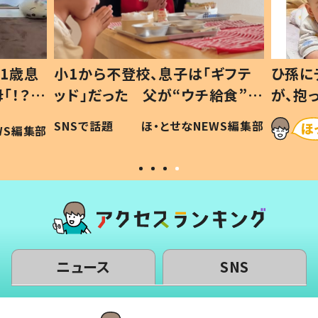
ギフテ
ひ孫にデレデレな80歳じいじ
給食”を
が、抱っこすると…ひ孫の反応に
和の親
「涙が出ました」「可愛くて仕方な
WS編集部
ほ・とせなNEWS編集部
い」
ニュース
SNS