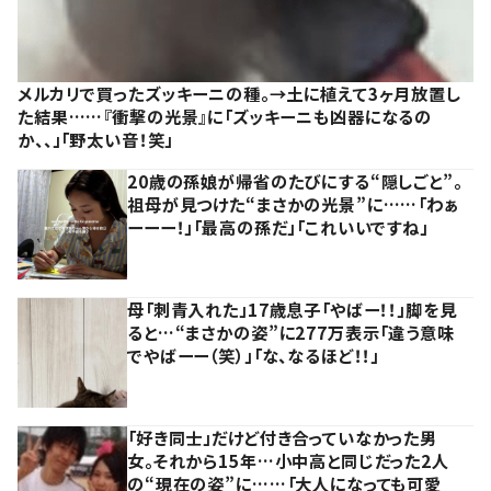
メルカリで買ったズッキーニの種。→土に植えて3ヶ月放置し
た結果……『衝撃の光景』に「ズッキーニも凶器になるの
か、、」「野太い音！笑」
20歳の孫娘が帰省のたびにする“隠しごと”。
祖母が見つけた“まさかの光景”に……「わぁ
ーーー！」「最高の孫だ」「これいいですね」
母「刺青入れた」17歳息子「やばー！！」脚を見
ると…“まさかの姿”に277万表示「違う意味
でやばーー（笑）」「な、なるほど！！」
「好き同士」だけど付き合っていなかった男
女。それから15年…小中高と同じだった2人
の“現在の姿”に……「大人になっても可愛