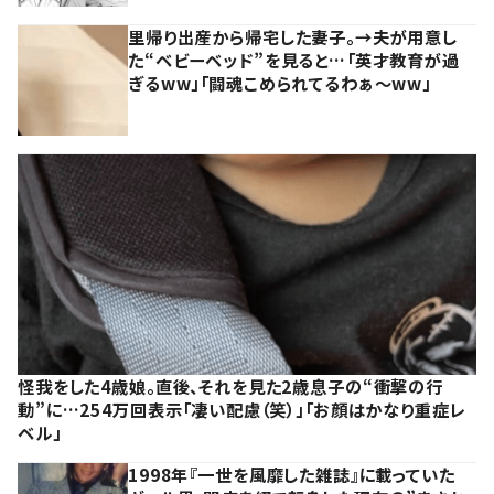
里帰り出産から帰宅した妻子。→夫が用意し
た“ベビーベッド”を見ると…「英才教育が過
ぎるww」「闘魂こめられてるわぁ～ww」
怪我をした4歳娘。直後、それを見た2歳息子の“衝撃の行
動”に…254万回表示「凄い配慮（笑）」「お顔はかなり重症レ
ベル」
1998年『一世を風靡した雑誌』に載っていた