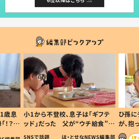
子は「ギフテ
ひ孫にデレデレな80歳じいじ
“ウチ給食”を
が、抱っこすると…ひ孫の反応に
 #令和の親
「涙が出ました」「可愛くて仕方な
せなNEWS編集部
ほ・とせなNEWS編集部