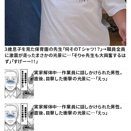
3歳息子を見た保育園の先生「何そのTシャツ！？」→職員全員
に激震が走ったまさかの光景に…「そりゃ先生も大興奮するは
ず」「すげーー！！」
実家解体中…作業員に話しかけられた男性。
直後、目撃した衝撃の光景に…「えっ」
実家解体中…作業員に話しかけられた男性。
直後、目撃した衝撃の光景に…「えっ」