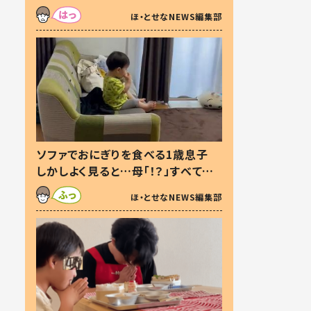
た本音とは
ほ・とせなNEWS編集部
ソファでおにぎりを食べる1歳息子
しかしよく見ると…母「！？」すべてを
察した母の投稿に「可愛いから許
ほ・とせなNEWS編集部
す！」「現行犯〜」