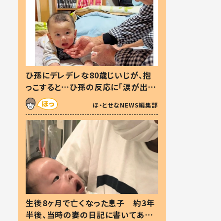
ひ孫にデレデレな80歳じいじが、抱
っこすると…ひ孫の反応に「涙が出ま
した」「可愛くて仕方ない」
ほ・とせなNEWS編集部
生後8ヶ月で亡くなった息子 約3年
半後、当時の妻の日記に書いてあっ