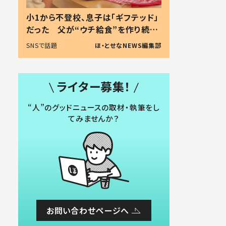
小1から不登校、息子は「ギフテッド」
だった 父が“ウチ給食”を作り続け
る理由とは #令和の親 #令和の子
SNSで話題
ほ・とせなNEWS編集部
ライター募集！
“人”のグッドニュースの取材・執筆をし
てみませんか？
お問い合わせページへ