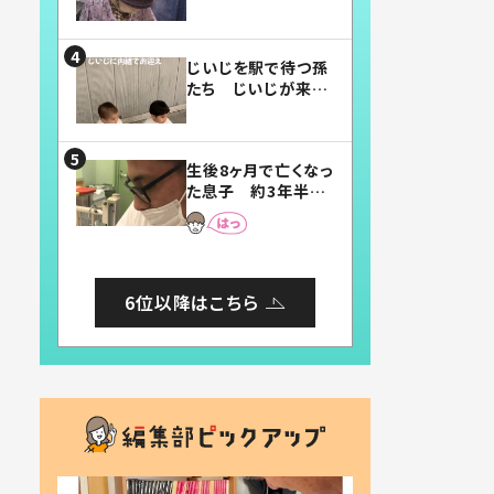
賛したお弁当に「美
味しそう」「お弁当す
ごい」
じいじを駅で待つ孫
たち じいじが来た
瞬間…！？「じいじイ
ケメン」「デレッデレ」
「嬉しくて可愛くてた
生後8ヶ月で亡くなっ
まらない」「幸せにな
た息子 約3年半
れる」
後、当時の妻の日記
に書いてあった本音
とは
6位以降はこちら