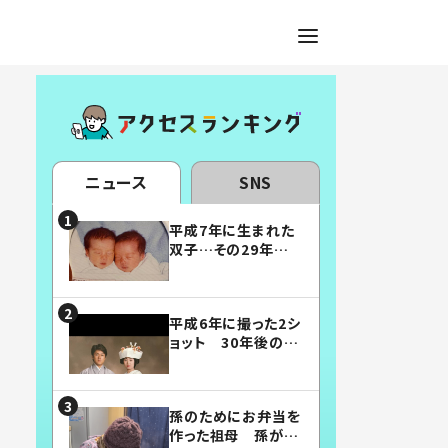
ニュース
SNS
平成7年に生まれた
双子…その29年後
の姿に「漫画みたい」
「素敵すぎる」
平成6年に撮った2シ
ョット 30年後の姿
に…「美男美女」「こ
んな夫婦になりた
い」
孫のためにお弁当を
作った祖母 孫が絶