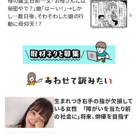
母の誕生日前…父「お母さんには
秘密やで？」娘「はーい！」→しか
し…数日後、そわそわした娘の行
動に母仰天！？
生まれつき右手の指が欠損して
いる女性 「障がいを当たり前
の社会に」将来、俳優を目指す