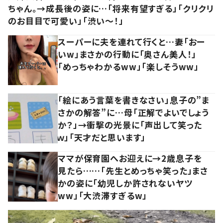
ちゃん。→成長後の姿に…「将来有望すぎる」「クリクリ
のお目目で可愛い」「渋い～！」
スーパーに夫を連れて行くと…妻「おー
いw」まさかの行動に「奥さん美人！」
「めっちゃわかるww」「楽しそうww」
「絵にあう言葉を書きなさい」息子の”ま
さかの解答”に…母「正解でよいでしょう
か？」→衝撃の光景に「声出して笑った
ｗ」「天才だと思います」
ママが保育園へお迎えに→2歳息子を
見たら……「先生とめっちゃ笑った」まさ
かの姿に「幼児しか許されないヤツ
ww」「大渋滞すぎるw」