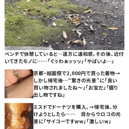
ベンチで休憩していると…遠方に違和感。その後、近付
いてきたモノに……「ぐぅわぁッッッ」「やばいよ…」
京都・祇園祭で2,000円で買った着物→
しかし帰宅後…“驚きの光景”に「良い
買い物されましたね～」「お宝だ」「掘り
出し物ですね」
ミスドでドーナツを購入。→帰宅後、分
けようとしたら…… 目からウロコの光
景に「サイコーですww」「激しいw」