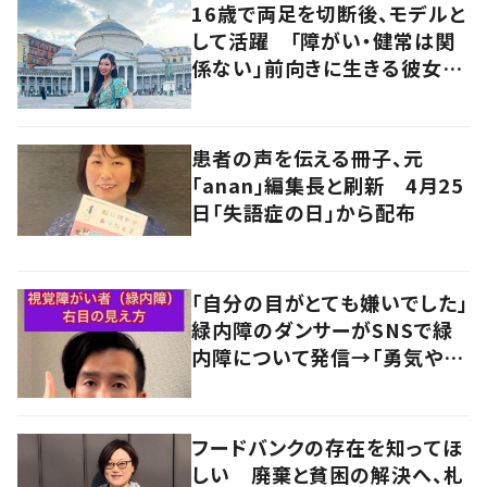
16歳で両足を切断後、モデルと
して活躍 「障がい・健常は関
係ない」前向きに生きる彼女の
マインドに迫る
患者の声を伝える冊子、元
「anan」編集長と刷新 4月25
日「失語症の日」から配布
「自分の目がとても嫌いでした」
緑内障のダンサーがSNSで緑
内障について発信→「勇気や元
気を届けたい」
フードバンクの存在を知ってほ
しい 廃棄と貧困の解決へ、札