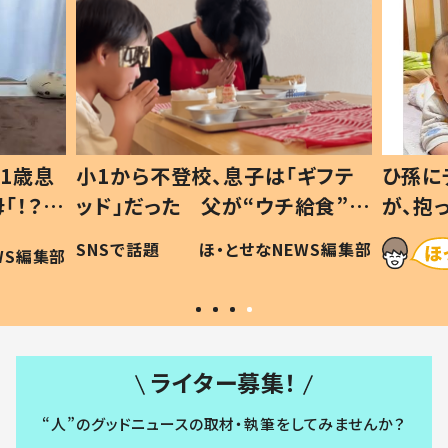
1歳息
小1から不登校、息子は「ギフテ
ひ孫に
「！？」
ッド」だった 父が“ウチ給食”を
が、抱
に「可愛
作り続ける理由とは #令和の親
「涙が
SNSで話題
ほ・とせなNEWS編集部
WS編集部
#令和の子
い」
ライター募集！
“人”のグッドニュースの取材・執筆をしてみませんか？