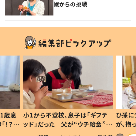
幌からの挑戦
1歳息
小1から不登校、息子は「ギフテ
ひ孫に
「！？」
ッド」だった 父が“ウチ給食”を
が、抱
に「可愛
作り続ける理由とは #令和の親
「涙が