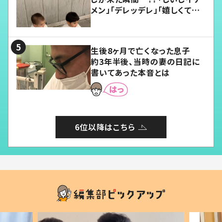
メン」「デレッデレ」「嬉しくて可
愛くてたまらない」「幸せになれ
る」
生後8ヶ月で亡くなった息子
約3年半後、当時の妻の日記に
書いてあった本音とは
6位以降はこちら