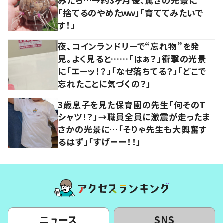
みたら…→約3ヶ月後、驚きの光景に
「捨てるのやめたｗｗ」「育ててみたいで
す！」
夜、コインランドリーで“忘れ物”を発
見。よく見ると……「はぁ？」衝撃の光景
に「エーッ！？」「なぜ落ちてる？」「どこで
忘れたことに気づくの？」
3歳息子を見た保育園の先生「何そのT
シャツ！？」→職員全員に激震が走ったま
さかの光景に…「そりゃ先生も大興奮す
るはず」「すげーー！！」
ニュース
SNS