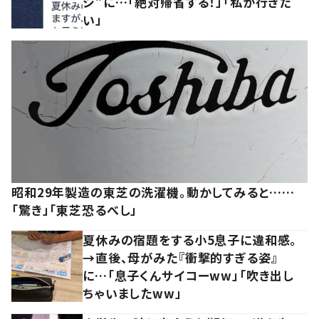
ジ”に…「絶対帰省する！」「私が行きた
い」
昭和29年製造の東芝の洗濯機。動かしてみると……
「驚き」「東芝恐るべし」
夏休みの宿題をする小5息子に違和感。
→直後、母がみた『衝撃的すぎる姿』
に…「息子くんサイコーww」「吹き出し
ちゃいましたww」