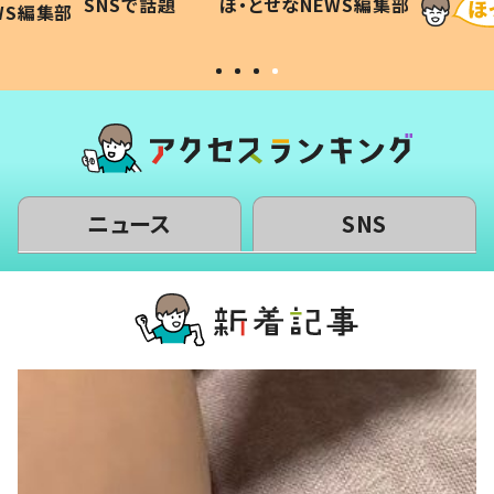
SNSで話題
ほ・とせなNEWS編集部
WS編集部
#令和の子
い」
ニュース
SNS