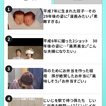
平成7年に生まれた双子…その
29年後の姿に「漫画みたい」「素
敵すぎる」
平成6年に撮った2ショット 30
年後の姿に…「美男美女」「こん
な夫婦になりたい」
孫のためにお弁当を作った祖
母 孫が絶賛したお弁当に「美
味しそう」「お弁当すごい」
じいじを駅で待つ孫たち じい
じが来た瞬間…！？「じいじイケ