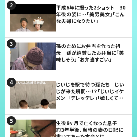
平成6年に撮った2ショット 30
年後の姿に…「美男美女」「こん
な夫婦になりたい」
孫のためにお弁当を作った祖
母 孫が絶賛したお弁当に「美
味しそう」「お弁当すごい」
じいじを駅で待つ孫たち じい
じが来た瞬間…！？「じいじイケ
メン」「デレッデレ」「嬉しくて可
愛くてたまらない」「幸せになれ
る」
生後8ヶ月で亡くなった息子
約3年半後、当時の妻の日記に
書いてあった本音とは