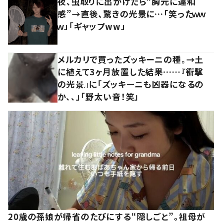
夜、虫取りに出かけたら“胸元に違和
感”→直後、驚きの光景に…「笑ったｗｗ
ｗ」「ギャップww」
メルカリで買ったズッキーニの種。→土
に植えて3ヶ月放置した結果……『衝撃
の光景』に「ズッキーニも凶器になるの
か、、」「野太い音！笑」
20歳の孫娘が帰省のたびにする“隠しごと”。祖母が