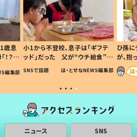
1歳息
小1から不登校、息子は「ギフテ
ひ孫に
「！？」
ッド」だった 父が“ウチ給食”を
が、抱
に「可愛
作り続ける理由とは #令和の親
「涙が
SNSで話題
ほ・とせなNEWS編集部
WS編集部
#令和の子
い」
ニュース
SNS