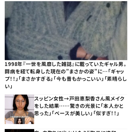
1998年『一世を風靡した雑誌』に載っていたギャル男。
闘病を経て転身した現在の”まさかの姿”に…「ギャッ
プ！！」「まさかすぎる」「今も昔もかっこいい」「素晴らし
い」
スッピン女性→戸田恵梨香さん風メイク
をした結果……驚きの光景に「本人かと
思った」「ベースが美しい」「似すぎ！！」