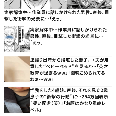
実家解体中…作業員に話しかけられた男性。直後、目
撃した衝撃の光景に…「えっ」
実家解体中…作業員に話しかけられた
男性。直後、目撃した衝撃の光景に…
「えっ」
里帰り出産から帰宅した妻子。→夫が用
意した“ベビーベッド”を見ると…「英才
教育が過ぎるww」「闘魂こめられてる
わぁ～ww」
怪我をした4歳娘。直後、それを見た2歳
息子の“衝撃の行動”に…254万回表示
「凄い配慮（笑）」「お顔はかなり重症レ
ベル」