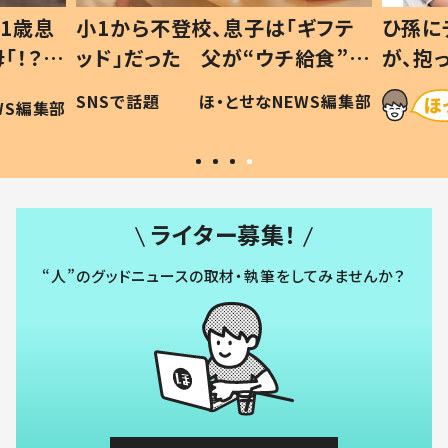
1歳息
小1から不登校、息子は「ギフテ
ひ孫に
「！？」
ッド」だった 父が“ウチ給食”を
が、抱
に「可愛
作り続ける理由とは #令和の親
「涙が
SNSで話題
ほ・とせなNEWS編集部
WS編集部
#令和の子
い」
ライター募集！
“人”のグッドニュースの取材・執筆をしてみませんか？