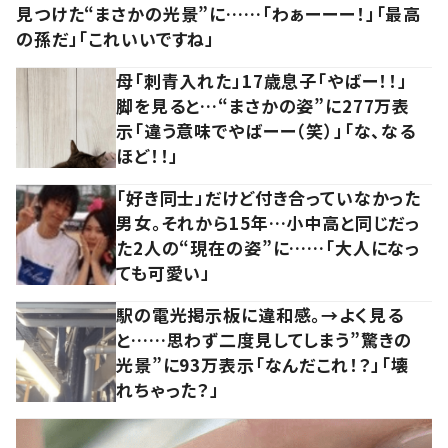
見つけた“まさかの光景”に……「わぁーーー！」「最高
の孫だ」「これいいですね」
母「刺青入れた」17歳息子「やばー！！」
脚を見ると…“まさかの姿”に277万表
示「違う意味でやばーー（笑）」「な、なる
ほど！！」
「好き同士」だけど付き合っていなかった
男女。それから15年…小中高と同じだっ
た2人の“現在の姿”に……「大人になっ
ても可愛い」
駅の電光掲示板に違和感。→よく見る
と……思わず二度見してしまう”驚きの
光景”に93万表示「なんだこれ！？」「壊
れちゃった？」