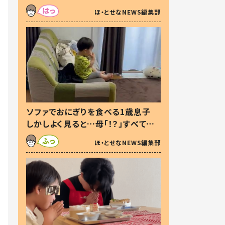
た本音とは
ほ・とせなNEWS編集部
ソファでおにぎりを食べる1歳息子
しかしよく見ると…母「！？」すべてを
察した母の投稿に「可愛いから許
ほ・とせなNEWS編集部
す！」「現行犯〜」