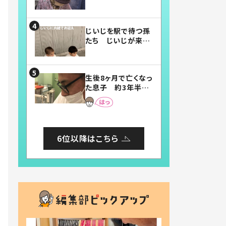
賛したお弁当に「美
味しそう」「お弁当す
ごい」
じいじを駅で待つ孫
たち じいじが来た
瞬間…！？「じいじイ
ケメン」「デレッデレ」
「嬉しくて可愛くてた
生後8ヶ月で亡くなっ
まらない」「幸せにな
た息子 約3年半
れる」
後、当時の妻の日記
に書いてあった本音
とは
6位以降はこちら