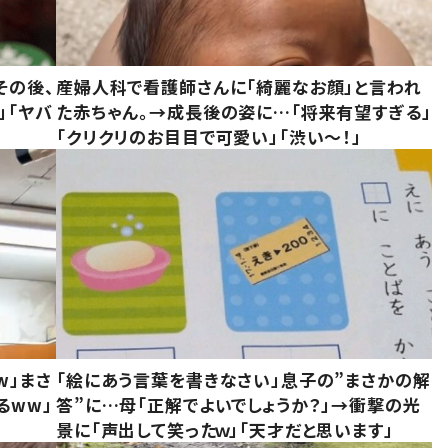
その後、
産婦人科で看護師さんに「綺麗なお顔」と言われ
」「ヤバ
た赤ちゃん。→成長後の姿に…「将来有望すぎる」
「クリクリのお目目で可愛い」「渋い～！」
w」まさ
「絵にあう言葉を書きなさい」息子の”まさかの解
るww」
答”に…母「正解でよいでしょうか？」→衝撃の光
景に「声出して笑ったｗ」「天才だと思います」