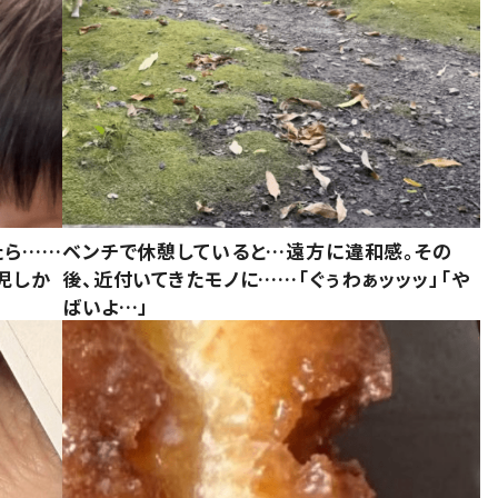
たら……
ベンチで休憩していると…遠方に違和感。その
児しか
後、近付いてきたモノに……「ぐぅわぁッッッ」「や
ばいよ…」