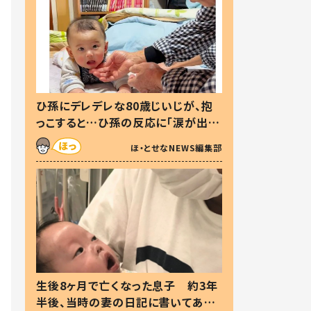
ひ孫にデレデレな80歳じいじが、抱
っこすると…ひ孫の反応に「涙が出ま
した」「可愛くて仕方ない」
ほ・とせなNEWS編集部
生後8ヶ月で亡くなった息子 約3年
半後、当時の妻の日記に書いてあっ