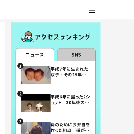
ニュース
SNS
平成7年に生まれた
双子…その29年後
の姿に「漫画みたい」
「素敵すぎる」
平成6年に撮った2シ
ョット 30年後の姿
に…「美男美女」「こ
んな夫婦になりた
い」
孫のためにお弁当を
作った祖母 孫が絶