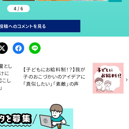
4 / 6
投稿へのコメントを見る
朧とし
【子どもにお給料制！？】我が
けに
子のおこづかいのアイデアに
起こし
「真似したい」「素敵」の声
」