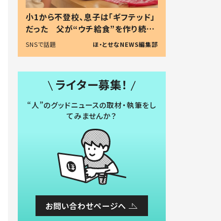
小1から不登校、息子は「ギフテッド」
だった 父が“ウチ給食”を作り続け
る理由とは #令和の親 #令和の子
SNSで話題
ほ・とせなNEWS編集部
ライター募集！
“人”のグッドニュースの取材・執筆をし
てみませんか？
お問い合わせページへ