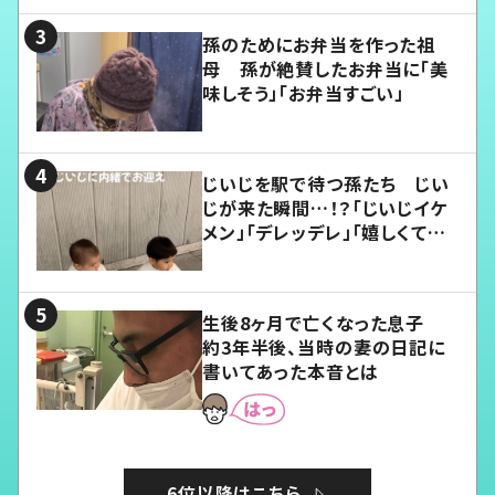
孫のためにお弁当を作った祖
母 孫が絶賛したお弁当に「美
味しそう」「お弁当すごい」
じいじを駅で待つ孫たち じい
じが来た瞬間…！？「じいじイケ
メン」「デレッデレ」「嬉しくて可
愛くてたまらない」「幸せになれ
る」
生後8ヶ月で亡くなった息子
約3年半後、当時の妻の日記に
書いてあった本音とは
6位以降はこちら