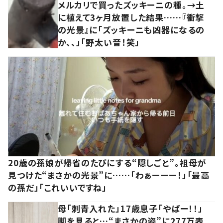
メルカリで買ったズッキーニの種。→土
に植えて3ヶ月放置した結果……『衝撃
の光景』に「ズッキーニも凶器になるの
か、、」「野太い音！笑」
20歳の孫娘が帰省のたびにする“隠しごと”。祖母が
見つけた“まさかの光景”に……「わぁーーー！」「最高
の孫だ」「これいいですね」
母「刺青入れた」17歳息子「やばー！！」
脚を見ると…“まさかの姿”に277万表