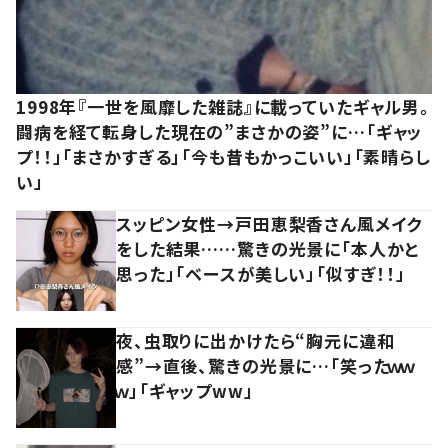
1998年『一世を風靡した雑誌』に載っていたギャル男。
闘病を経て転身した現在の”まさかの姿”に…「ギャッ
プ！！」「まさかすぎる」「今も昔もかっこいい」「素晴らし
い」
スッピン女性→戸田恵梨香さん風メイク
をした結果……驚きの光景に「本人かと
思った」「ベースが美しい」「似すぎ！！」
夜、虫取りに出かけたら“胸元に違和
感”→直後、驚きの光景に…「笑ったｗｗ
ｗ」「ギャップww」