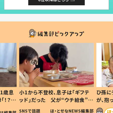
1歳息
小1から不登校、息子は「ギフテ
ひ孫に
「！？」
ッド」だった 父が“ウチ給食”を
が、抱
に「可愛
作り続ける理由とは #令和の親
「涙が
SNSで話題
ほ・とせなNEWS編集部
WS編集部