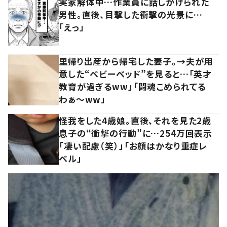
実家解体中…作業員に話しかけられた
男性。直後、目撃した衝撃の光景に…
「えっ」
里帰り出産から帰宅した妻子。→夫が用
意した“ベビーベッド”を見ると…「英才
教育が過ぎるww」「闘魂こめられてる
わぁ～ww」
怪我をした4歳娘。直後、それを見た2歳
息子の“衝撃の行動”に…254万回表示
「凄い配慮（笑）」「お顔はかなり重症レ
ベル」