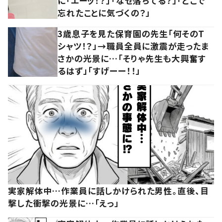
に「エーッ！？」「なぜ落ちてる？」「どこで
忘れたことに気づくの？」
3歳息子を見た保育園の先生「何そのT
シャツ！？」→職員全員に激震が走ったま
さかの光景に…「そりゃ先生も大興奮す
るはず」「すげーー！！」
実家解体中…作業員に話しかけられた男性。直後、目
撃した衝撃の光景に…「えっ」