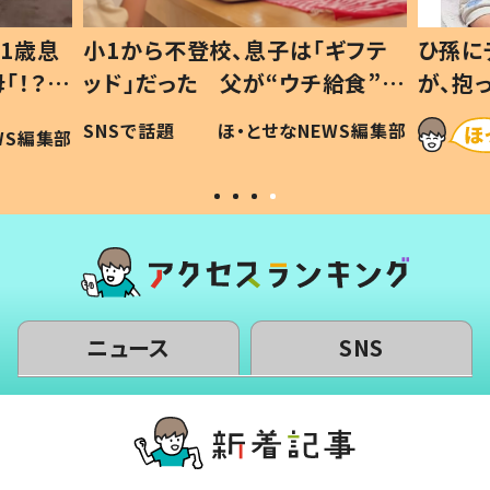
1歳息
小1から不登校、息子は「ギフテ
ひ孫に
「！？」
ッド」だった 父が“ウチ給食”を
が、抱
に「可愛
作り続ける理由とは #令和の親
「涙が
SNSで話題
ほ・とせなNEWS編集部
WS編集部
#令和の子
い」
ニュース
SNS