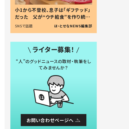
小1から不登校、息子は「ギフテッド」
だった 父が“ウチ給食”を作り続け
る理由とは #令和の親 #令和の子
SNSで話題
ほ・とせなNEWS編集部
ライター募集！
“人”のグッドニュースの取材・執筆をし
てみませんか？
お問い合わせページへ