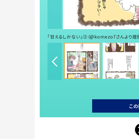
「甘えるしかない」②（@komezo7さんより提
この