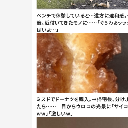
ベンチで休憩していると…遠方に違和感。
後、近付いてきたモノに……「ぐぅわぁッッ
ばいよ…」
ミスドでドーナツを購入。→帰宅後、分け
たら…… 目からウロコの光景に「サイコ
ww」「激しいw」