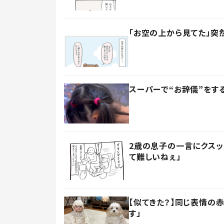
「お空の上から見てた」突
スーパーで“お辞儀”をす
2歳の息子の一言にクスッ
て難しいねぇ」
【似てきた？】同じ表情の赤
す」