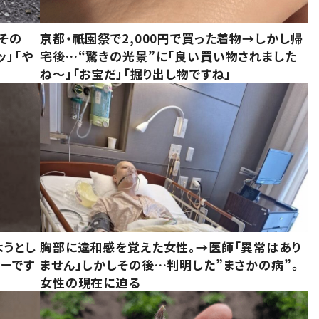
その
京都・祇園祭で2,000円で買った着物→しかし帰
ッ」「や
宅後…“驚きの光景”に「良い買い物されました
ね～」「お宝だ」「掘り出し物ですね」
ようとし
胸部に違和感を覚えた女性。→医師「異常はあり
ーです
ません」しかしその後…判明した”まさかの病”。
女性の現在に迫る