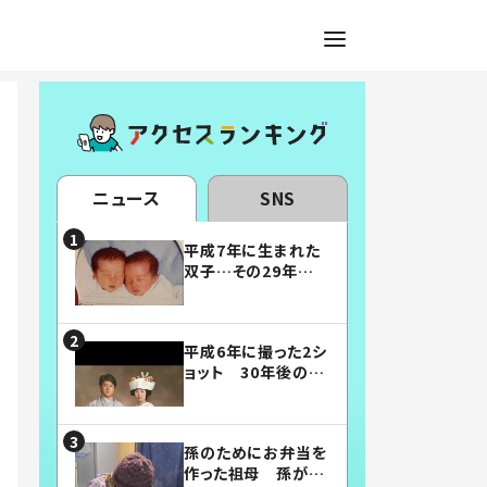
ニュース
SNS
平成7年に生まれた
双子…その29年後
の姿に「漫画みたい」
「素敵すぎる」
平成6年に撮った2シ
ョット 30年後の姿
に…「美男美女」「こ
んな夫婦になりた
い」
孫のためにお弁当を
作った祖母 孫が絶