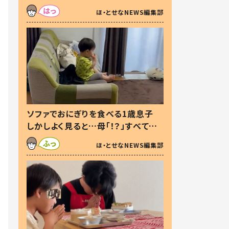
た本音とは
ほ・とせなNEWS編集部
ソファでおにぎりを食べる1歳息子
しかしよく見ると…母「！？」すべてを
察した母の投稿に「可愛いから許
ほ・とせなNEWS編集部
す！」「現行犯〜」