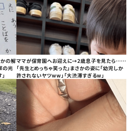
さかの解
ママが保育園へお迎えに→2歳息子を見たら……
撃の光
「先生とめっちゃ笑った」まさかの姿に「幼児しか
す」
許されないヤツww」「大渋滞すぎるw」