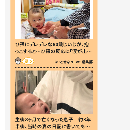
ひ孫にデレデレな80歳じいじが、抱
っこすると…ひ孫の反応に「涙が出ま
した」「可愛くて仕方ない」
ほ・とせなNEWS編集部
生後8ヶ月で亡くなった息子 約3年
半後、当時の妻の日記に書いてあっ