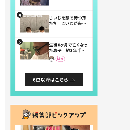
賛したお弁当に「美
味しそう」「お弁当す
ごい」
じいじを駅で待つ孫
たち じいじが来た
瞬間…！？「じいじイ
ケメン」「デレッデレ」
「嬉しくて可愛くてた
生後8ヶ月で亡くなっ
まらない」「幸せにな
た息子 約3年半
れる」
後、当時の妻の日記
に書いてあった本音
とは
6位以降はこちら