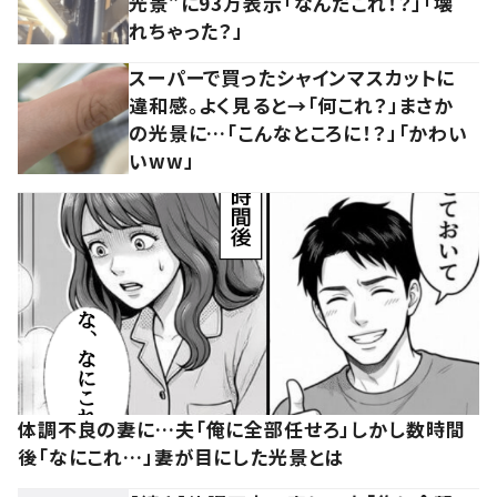
光景”に93万表示「なんだこれ！？」「壊
れちゃった？」
スーパーで買ったシャインマスカットに
違和感。よく見ると→「何これ？」まさか
の光景に…「こんなところに！？」「かわい
いww」
体調不良の妻に…夫「俺に全部任せろ」しかし数時間
後「なにこれ…」妻が目にした光景とは