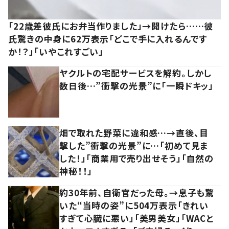
「22歳差彼氏にお弁当作りました」→開けたら……彼
氏驚きの中身に62万表示「どこで手に入れるんです
か！？」「いやこれすごい」
ヤクルトの宅配サービスを解約。しかし
数日後…”衝撃の光景”に「一瞬ドキッ」
畑で取れた野菜に違和感…→直後、目
撃した”衝撃の光景”に…「初めて見ま
した！」「商業用で売り出せそう」「自然の
神秘！！」
約30年前、自衛官だった母。→息子も驚
いた“当時の姿”に504万表示「きれい
すぎて心臓に悪い」「美男美女」「WACと