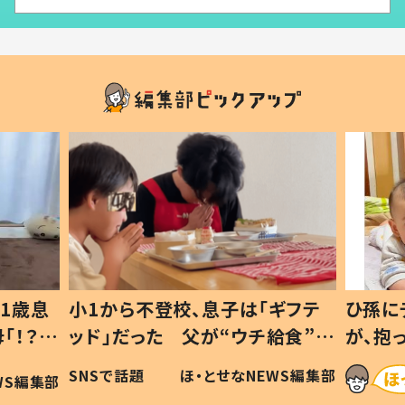
1歳息
小1から不登校、息子は「ギフテ
ひ孫に
「！？」
ッド」だった 父が“ウチ給食”を
が、抱
に「可愛
作り続ける理由とは #令和の親
「涙が
SNSで話題
ほ・とせなNEWS編集部
WS編集部
#令和の子
い」