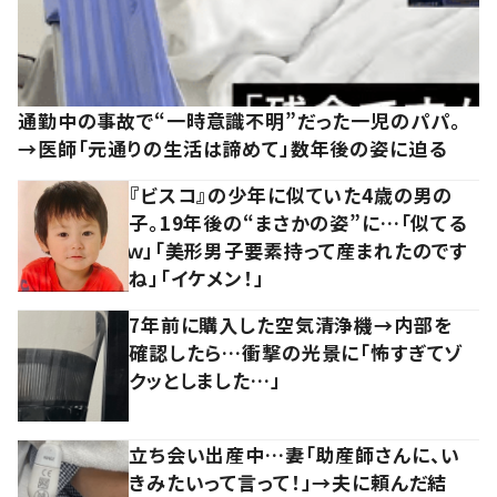
通勤中の事故で“一時意識不明”だった一児のパパ。
→医師「元通りの生活は諦めて」数年後の姿に迫る
『ビスコ』の少年に似ていた4歳の男の
子。19年後の“まさかの姿”に…「似てる
ｗ」「美形男子要素持って産まれたのです
ね」「イケメン！」
7年前に購入した空気清浄機→内部を
確認したら…衝撃の光景に「怖すぎてゾ
クッとしました…」
立ち会い出産中…妻「助産師さんに、い
きみたいって言って！」→夫に頼んだ結