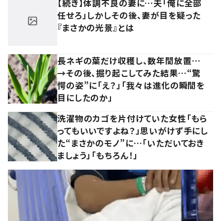
【続き】体調不良の妻に…夫「俺に全部
任せろ」しかしその後、妻が目を疑った
『まさかの光景』とは
長ネギの葉だけ収穫し、数年間放置…
→その後、掘り起こしてみた結果…“驚
愕の姿”に「え？」「我々は進化の瞬間を
目にしたのか」
洗濯物のカゴを片付けていた女性「もら
ってもいいですよね？」思いがけず手にし
た“まさかのモノ”に…「いただいておき
ましょう」「もちろん！」