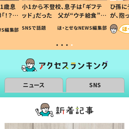
1歳息
小1から不登校、息子は「ギフテ
ひ孫に
「！？」
ッド」だった 父が“ウチ給食”を
が、抱
に「可愛
作り続ける理由とは #令和の親
「涙が
SNSで話題
ほ・とせなNEWS編集部
WS編集部
#令和の子
い」
ニュース
SNS