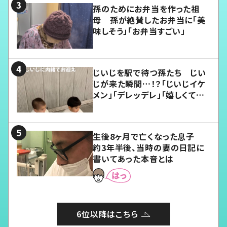
孫のためにお弁当を作った祖
母 孫が絶賛したお弁当に「美
味しそう」「お弁当すごい」
じいじを駅で待つ孫たち じい
じが来た瞬間…！？「じいじイケ
メン」「デレッデレ」「嬉しくて可
愛くてたまらない」「幸せになれ
る」
生後8ヶ月で亡くなった息子
約3年半後、当時の妻の日記に
書いてあった本音とは
6位以降はこちら