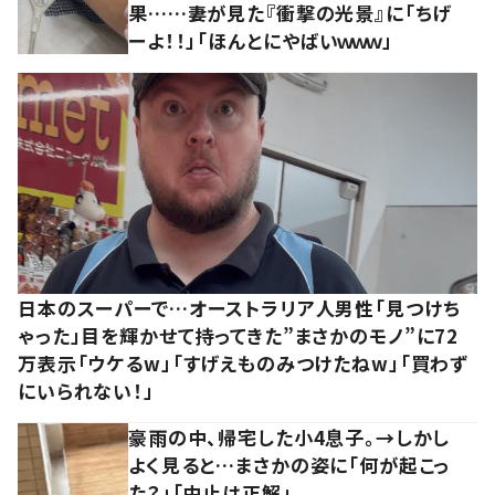
果……妻が見た『衝撃の光景』に「ちげ
ーよ！！」「ほんとにやばいｗｗｗ」
日本のスーパーで…オーストラリア人男性「見つけち
ゃった」目を輝かせて持ってきた”まさかのモノ”に72
万表示「ウケるw」「すげえものみつけたねw」「買わず
にいられない！」
豪雨の中、帰宅した小4息子。→しかし
よく見ると…まさかの姿に「何が起こっ
た？」「中止は正解」