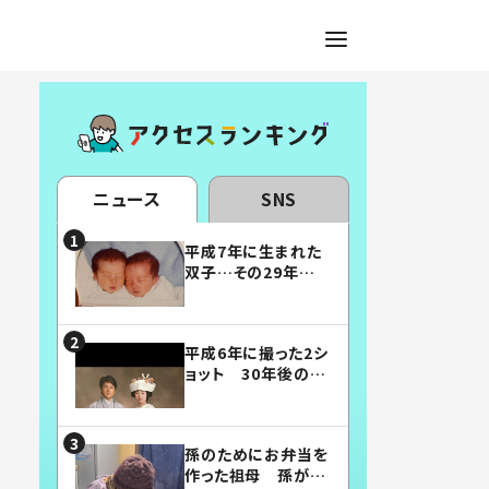
ニュース
SNS
平成7年に生まれた
双子…その29年後
の姿に「漫画みたい」
「素敵すぎる」
平成6年に撮った2シ
ョット 30年後の姿
に…「美男美女」「こ
んな夫婦になりた
い」
孫のためにお弁当を
作った祖母 孫が絶