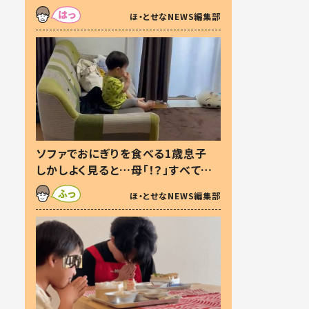
た本音とは
ほ・とせなNEWS編集部
ソファでおにぎりを食べる1歳息子
しかしよく見ると…母「！？」すべてを
察した母の投稿に「可愛いから許
ほ・とせなNEWS編集部
す！」「現行犯〜」