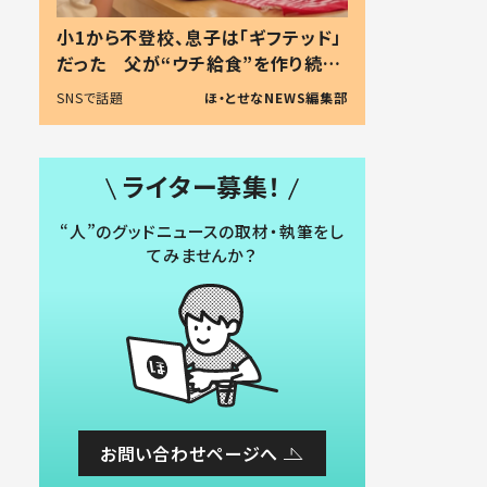
小1から不登校、息子は「ギフテッド」
だった 父が“ウチ給食”を作り続け
る理由とは #令和の親 #令和の子
SNSで話題
ほ・とせなNEWS編集部
ライター募集！
“人”のグッドニュースの取材・執筆をし
てみませんか？
お問い合わせページへ