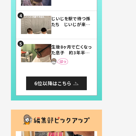
賛したお弁当に「美
味しそう」「お弁当す
ごい」
じいじを駅で待つ孫
たち じいじが来た
瞬間…！？「じいじイ
ケメン」「デレッデレ」
「嬉しくて可愛くてた
生後8ヶ月で亡くなっ
まらない」「幸せにな
た息子 約3年半
れる」
後、当時の妻の日記
に書いてあった本音
とは
6位以降はこちら