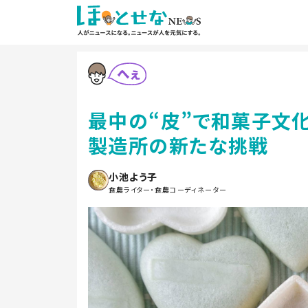
最中の“皮”で和菓子文
製造所の新たな挑戦
小池よう子
食農ライター・食農コーディネーター