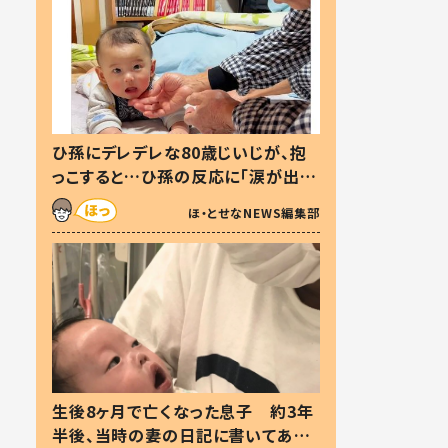
ひ孫にデレデレな80歳じいじが、抱
っこすると…ひ孫の反応に「涙が出ま
した」「可愛くて仕方ない」
ほ・とせなNEWS編集部
生後8ヶ月で亡くなった息子 約3年
半後、当時の妻の日記に書いてあっ