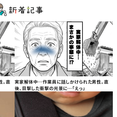
性。直
実家解体中…作業員に話しかけられた男性。直
後、目撃した衝撃の光景に…「えっ」