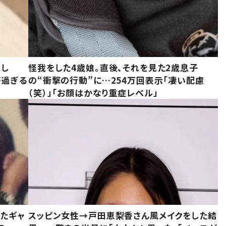
意し
怪我をした4歳娘。直後、それを見た2歳息子
が過ぎる
の“衝撃の行動”に…254万回表示「凄い配慮
（笑）」「お顔はかなり重症レベル」
いたギャ
スッピン女性→戸田恵梨香さん風メイクをした結