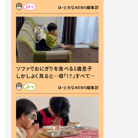
た本音とは
ほ・とせなNEWS編集部
ソファでおにぎりを食べる1歳息子
しかしよく見ると…母「！？」すべてを
察した母の投稿に「可愛いから許
ほ・とせなNEWS編集部
す！」「現行犯〜」