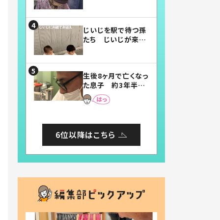
賛したお弁当に「美
味しそう」「お弁当す
ごい」
じいじを駅で待つ孫
たち じいじが来た
瞬間…！？「じいじイ
ケメン」「デレッデレ」
「嬉しくて可愛くてた
生後8ヶ月で亡くなっ
まらない」「幸せにな
た息子 約3年半
れる」
後、当時の妻の日記
に書いてあった本音
とは
6位以降はこちら