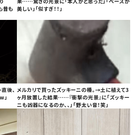
の
果……驚きの光景に「本人かと思った」「ベースが
今も昔も
美しい」「似すぎ！！」
→直後、
メルカリで買ったズッキーニの種。→土に植えて3
w」
ヶ月放置した結果……『衝撃の光景』に「ズッキー
ニも凶器になるのか、、」「野太い音！笑」