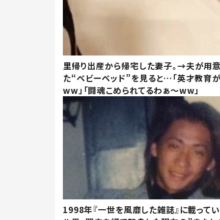
里帰り出産から帰宅した妻子。→夫が用
た“ベビーベッド”を見ると…「英才教育
ww」「闘魂こめられてるわぁ～ww」
1998年『一世を風靡した雑誌』に載って