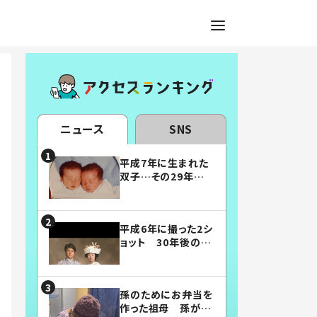
ニュース
SNS
平成7年に生まれた
双子…その29年後
の姿に「漫画みたい」
「素敵すぎる」
平成6年に撮った2シ
ョット 30年後の姿
に…「美男美女」「こ
んな夫婦になりた
い」
孫のためにお弁当を
作った祖母 孫が絶