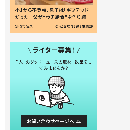
小1から不登校、息子は「ギフテッド」
だった 父が“ウチ給食”を作り続け
る理由とは #令和の親 #令和の子
SNSで話題
ほ・とせなNEWS編集部
ライター募集！
“人”のグッドニュースの取材・執筆をし
てみませんか？
お問い合わせページへ