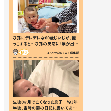
ひ孫にデレデレな80歳じいじが、抱
っこすると…ひ孫の反応に「涙が出ま
した」「可愛くて仕方ない」
ほ・とせなNEWS編集部
生後8ヶ月で亡くなった息子 約3年
半後、当時の妻の日記に書いてあっ