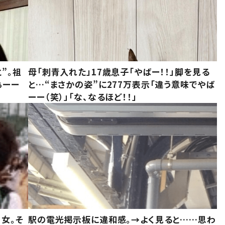
”。祖
母「刺青入れた」17歳息子「やばー！！」脚を見る
ぁーー
と…“まさかの姿”に277万表示「違う意味でやば
ーー（笑）」「な、なるほど！！」
女。そ
駅の電光掲示板に違和感。→よく見ると……思わ