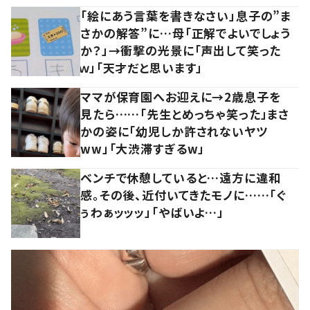
「絵にあう言葉を書きなさい」息子の”ま
さかの解答”に…母「正解でよいでしょう
か？」→衝撃の光景に「声出して笑った
ｗ」「天才だと思います」
ママが保育園へお迎えに→2歳息子を
見たら……「先生とめっちゃ笑った」まさ
かの姿に「幼児しか許されないヤツ
ww」「大渋滞すぎるw」
ベンチで休憩していると…遠方に違和
感。その後、近付いてきたモノに……「ぐ
ぅわぁッッッ」「やばいよ…」