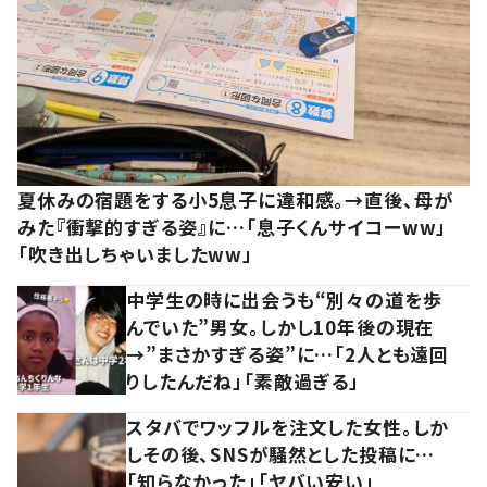
夏休みの宿題をする小5息子に違和感。→直後、母が
みた『衝撃的すぎる姿』に…「息子くんサイコーww」
「吹き出しちゃいましたww」
中学生の時に出会うも“別々の道を歩
んでいた”男女。しかし10年後の現在
→”まさかすぎる姿”に…「2人とも遠回
りしたんだね」「素敵過ぎる」
スタバでワッフルを注文した女性。しか
しその後、SNSが騒然とした投稿に…
「知らなかった」「ヤバい安い」