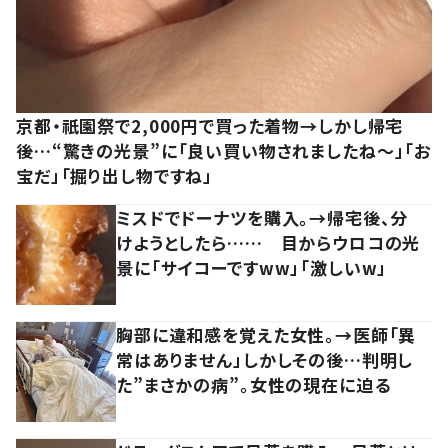
京都・祇園祭で2,000円で買った着物→しかし帰宅
後…“驚きの光景”に「良い買い物されましたね～」「お
宝だ」「掘り出し物ですね」
ミスドでドーナツを購入。→帰宅後、分
けようとしたら…… 目からウロコの光
景に「サイコーですww」「激しいw」
胸部に違和感を覚えた女性。→医師「異
常はありません」しかしその後…判明し
た”まさかの病”。女性の現在に迫る