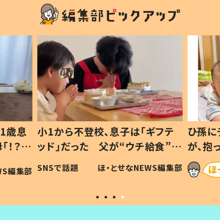
1歳息
小1から不登校、息子は「ギフテ
ひ孫に
「！？」
ッド」だった 父が“ウチ給食”を
が、抱
に「可愛
作り続ける理由とは #令和の親
「涙が
SNSで話題
ほ・とせなNEWS編集部
WS編集部
#令和の子
い」