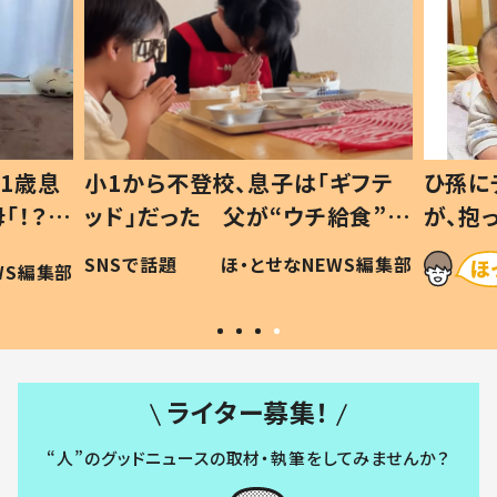
1歳息
小1から不登校、息子は「ギフテ
ひ孫に
「！？」
ッド」だった 父が“ウチ給食”を
が、抱
に「可愛
作り続ける理由とは #令和の親
「涙が
SNSで話題
ほ・とせなNEWS編集部
WS編集部
#令和の子
い」
ライター募集！
“人”のグッドニュースの取材・執筆をしてみませんか？