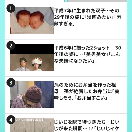
平成7年に生まれた双子…その
29年後の姿に「漫画みたい」「素
敵すぎる」
平成6年に撮った2ショット 30
年後の姿に…「美男美女」「こん
な夫婦になりたい」
孫のためにお弁当を作った祖
母 孫が絶賛したお弁当に「美
味しそう」「お弁当すごい」
じいじを駅で待つ孫たち じい
じが来た瞬間…！？「じいじイケ