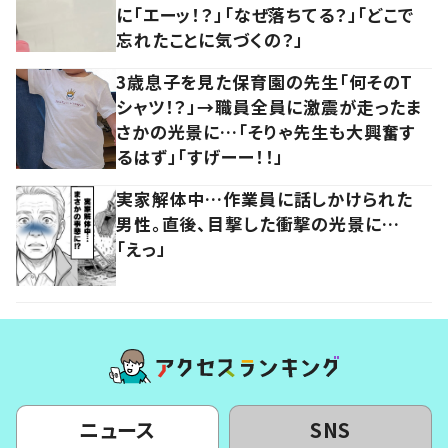
に「エーッ！？」「なぜ落ちてる？」「どこで
忘れたことに気づくの？」
3歳息子を見た保育園の先生「何そのT
シャツ！？」→職員全員に激震が走ったま
さかの光景に…「そりゃ先生も大興奮す
るはず」「すげーー！！」
実家解体中…作業員に話しかけられた
男性。直後、目撃した衝撃の光景に…
「えっ」
ニュース
SNS