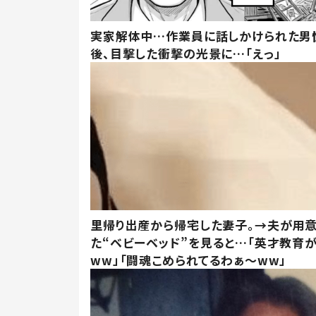
実家解体中…作業員に話しかけられた男
後、目撃した衝撃の光景に…「えっ」
里帰り出産から帰宅した妻子。→夫が用
た“ベビーベッド”を見ると…「英才教育
ww」「闘魂こめられてるわぁ～ww」