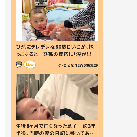
ひ孫にデレデレな80歳じいじが、抱
っこすると…ひ孫の反応に「涙が出ま
した」「可愛くて仕方ない」
ほ・とせなNEWS編集部
生後8ヶ月で亡くなった息子 約3年
半後、当時の妻の日記に書いてあっ