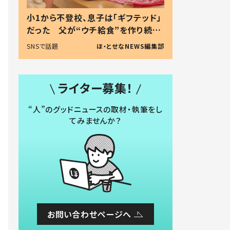
小1から不登校、息子は「ギフテッド」
だった 父が“ウチ給食”を作り続け
る理由とは #令和の親 #令和の子
SNSで話題
ほ・とせなNEWS編集部
ライター募集！
“人”のグッドニュースの取材・執筆をし
てみませんか？
お問い合わせページへ