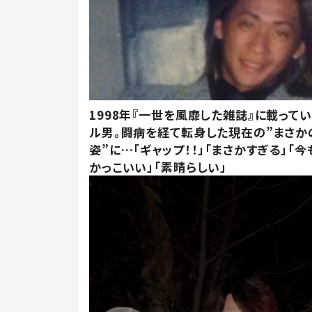
1998年『一世を風靡した雑誌』に載って
ル男。闘病を経て転身した現在の”まさか
姿”に…「ギャップ！！」「まさかすぎる」「
かっこいい」「素晴らしい」