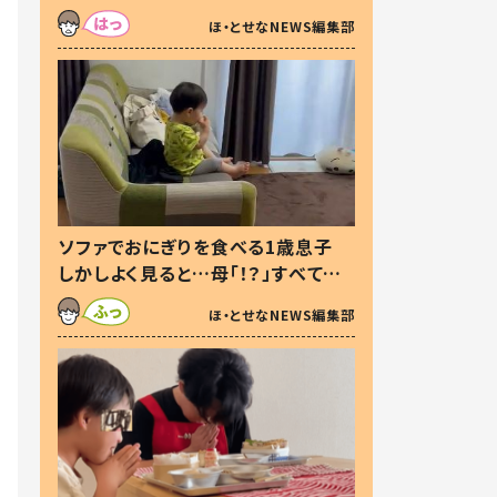
た本音とは
ほ・とせなNEWS編集部
ソファでおにぎりを食べる1歳息子
しかしよく見ると…母「！？」すべてを
察した母の投稿に「可愛いから許
ほ・とせなNEWS編集部
す！」「現行犯〜」