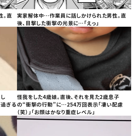
性。直
実家解体中…作業員に話しかけられた男性。直
後、目撃した衝撃の光景に…「えっ」
意し
怪我をした4歳娘。直後、それを見た2歳息子
が過ぎる
の“衝撃の行動”に…254万回表示「凄い配慮
（笑）」「お顔はかなり重症レベル」