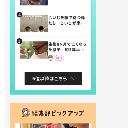
賛したお弁当に「美
味しそう」「お弁当す
ごい」
じいじを駅で待つ孫
たち じいじが来た
瞬間…！？「じいじイ
ケメン」「デレッデレ」
「嬉しくて可愛くてた
生後8ヶ月で亡くなっ
まらない」「幸せにな
た息子 約3年半
れる」
後、当時の妻の日記
に書いてあった本音
とは
6位以降はこちら