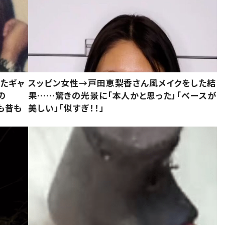
いたギャ
スッピン女性→戸田恵梨香さん風メイクをした結
の
果……驚きの光景に「本人かと思った」「ベースが
今も昔も
美しい」「似すぎ！！」