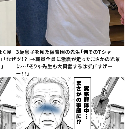
よく見
3歳息子を見た保育園の先生「何そのTシャ
」「なぜ
ツ！？」→職員全員に激震が走ったまさかの光景
」
に…「そりゃ先生も大興奮するはず」「すげー
ー！！」