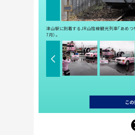
津山駅に到着するJR山陰線観光列車「あめつち」
7月）。
この