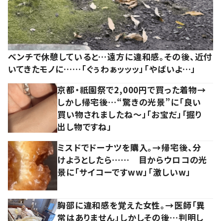
ベンチで休憩していると…遠方に違和感。その後、近付
いてきたモノに……「ぐぅわぁッッッ」「やばいよ…」
京都・祇園祭で2,000円で買った着物→
しかし帰宅後…“驚きの光景”に「良い
買い物されましたね～」「お宝だ」「掘り
出し物ですね」
ミスドでドーナツを購入。→帰宅後、分
けようとしたら…… 目からウロコの光
景に「サイコーですww」「激しいw」
胸部に違和感を覚えた女性。→医師「異
常はありません」しかしその後…判明し