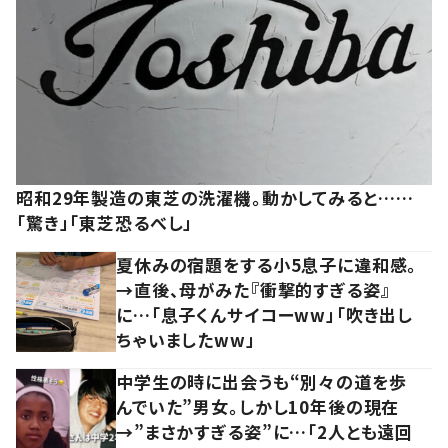
昭和29年製造の東芝の洗濯機。動かしてみると……
「驚き」「東芝恐るべし」
夏休みの宿題をする小5息子に違和感。
→直後、母がみた『衝撃的すぎる姿』
に…「息子くんサイコーww」「吹き出し
ちゃいましたww」
中学生の時に出会うも“別々の道を歩
んでいた”男女。しかし10年後の現在
→”まさかすぎる姿”に…「2人とも遠回