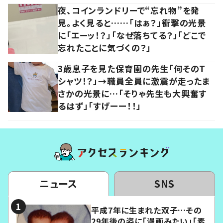
夜、コインランドリーで“忘れ物”を発
見。よく見ると……「はぁ？」衝撃の光景
に「エーッ！？」「なぜ落ちてる？」「どこで
忘れたことに気づくの？」
3歳息子を見た保育園の先生「何そのT
シャツ！？」→職員全員に激震が走ったま
さかの光景に…「そりゃ先生も大興奮す
るはず」「すげーー！！」
ニュース
SNS
平成7年に生まれた双子…その
29年後の姿に「漫画みたい」「素