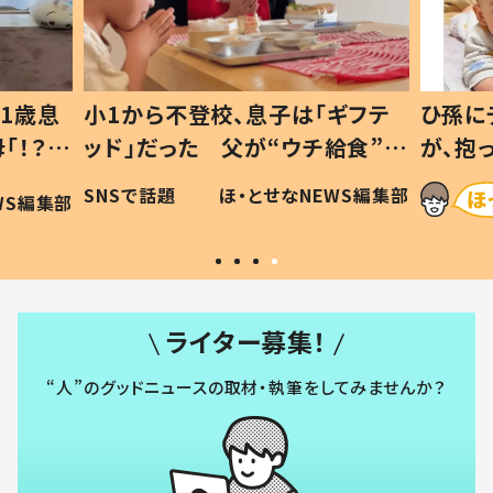
1歳息
小1から不登校、息子は「ギフテ
ひ孫に
「！？」
ッド」だった 父が“ウチ給食”を
が、抱
に「可愛
作り続ける理由とは #令和の親
「涙が
SNSで話題
ほ・とせなNEWS編集部
WS編集部
#令和の子
い」
ライター募集！
“人”のグッドニュースの取材・執筆をしてみませんか？