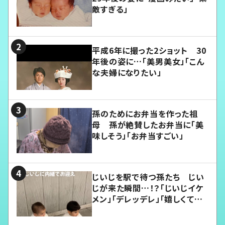
敵すぎる」
平成6年に撮った2ショット 30
年後の姿に…「美男美女」「こん
な夫婦になりたい」
孫のためにお弁当を作った祖
母 孫が絶賛したお弁当に「美
味しそう」「お弁当すごい」
じいじを駅で待つ孫たち じい
じが来た瞬間…！？「じいじイケ
メン」「デレッデレ」「嬉しくて可
愛くてたまらない」「幸せになれ
る」