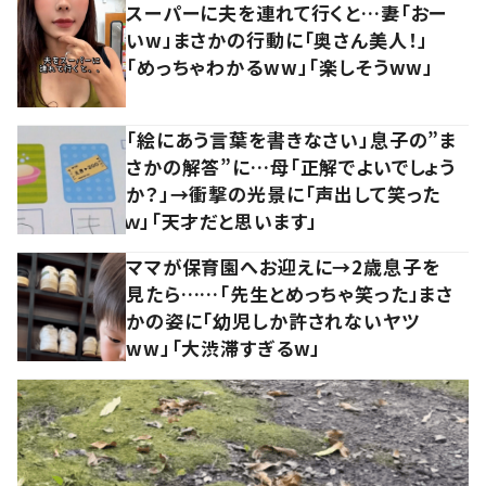
スーパーに夫を連れて行くと…妻「おー
いw」まさかの行動に「奥さん美人！」
「めっちゃわかるww」「楽しそうww」
「絵にあう言葉を書きなさい」息子の”ま
さかの解答”に…母「正解でよいでしょう
か？」→衝撃の光景に「声出して笑った
ｗ」「天才だと思います」
ママが保育園へお迎えに→2歳息子を
見たら……「先生とめっちゃ笑った」まさ
かの姿に「幼児しか許されないヤツ
ww」「大渋滞すぎるw」