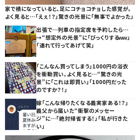
家で横になっていると、足にコチョコチョした感覚が。
よく見ると…「えぇ！？」驚きの光景に「無事でよかった」
出張で…列車の指定席を予約したら…
→“想定外の光景”に「びっくりするｗｗ」
「連れて行ってあげて笑」
「こんなん買ってしまう」1000円の浴衣
を衝動買い。よく見ると…“驚きの光
景”に「これは即買い」「1000円だった
のですか？！」
嫁「こんな帰りたくなる義実家ある！？」
義父から届いた“衝撃のメッセー
ジ”に…「絶対帰省する！」「私が行きた
い」