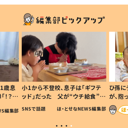
1歳息
小1から不登校、息子は「ギフテ
ひ孫に
「！？」
ッド」だった 父が“ウチ給食”を
が、抱
に「可愛
作り続ける理由とは #令和の親
「涙が
SNSで話題
ほ・とせなNEWS編集部
WS編集部
#令和の子
い」