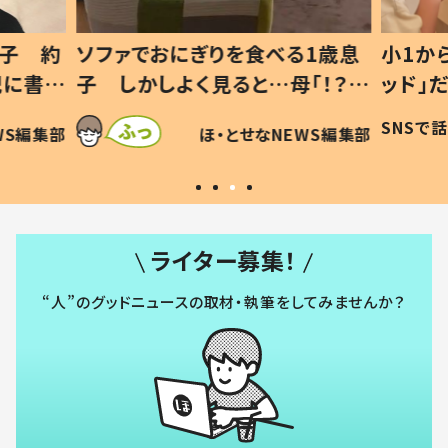
1歳息
小1から不登校、息子は「ギフテ
ひ孫に
「！？」
ッド」だった 父が“ウチ給食”を
が、抱
に「可愛
作り続ける理由とは #令和の親
「涙が
SNSで話題
ほ・とせなNEWS編集部
WS編集部
#令和の子
い」
ライター募集！
“人”のグッドニュースの取材・執筆をしてみませんか？