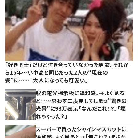
「好き同士」だけど付き合っていなかった男女。それか
ら15年…小中高と同じだった2人の“現在の
姿”に……「大人になっても可愛い」
駅の電光掲示板に違和感。→よく見る
と……思わず二度見してしまう”驚きの
光景”に93万表示「なんだこれ！？」「壊
れちゃった？」
スーパーで買ったシャインマスカットに
違和感。よく見ると→「何これ？」まさか