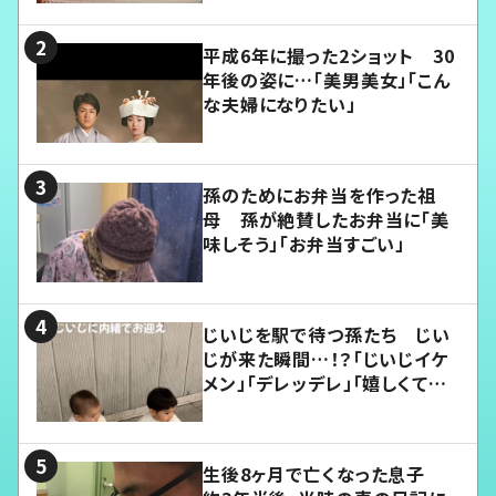
平成6年に撮った2ショット 30
年後の姿に…「美男美女」「こん
な夫婦になりたい」
孫のためにお弁当を作った祖
母 孫が絶賛したお弁当に「美
味しそう」「お弁当すごい」
じいじを駅で待つ孫たち じい
じが来た瞬間…！？「じいじイケ
メン」「デレッデレ」「嬉しくて可
愛くてたまらない」「幸せになれ
る」
生後8ヶ月で亡くなった息子