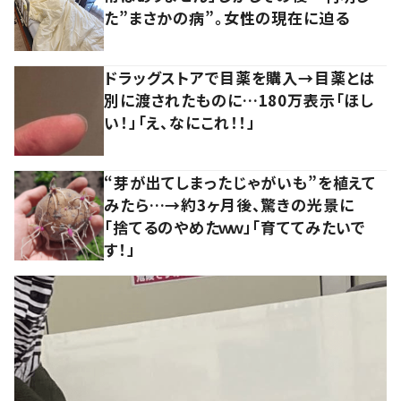
た”まさかの病”。女性の現在に迫る
ドラッグストアで目薬を購入→目薬とは
別に渡されたものに…180万表示「ほし
い！」「え、なにこれ！！」
“芽が出てしまったじゃがいも”を植えて
みたら…→約3ヶ月後、驚きの光景に
「捨てるのやめたｗｗ」「育ててみたいで
す！」