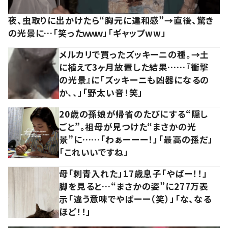
夜、虫取りに出かけたら“胸元に違和感”→直後、驚き
の光景に…「笑ったｗｗｗ」「ギャップww」
メルカリで買ったズッキーニの種。→土
に植えて3ヶ月放置した結果……『衝撃
の光景』に「ズッキーニも凶器になるの
か、、」「野太い音！笑」
20歳の孫娘が帰省のたびにする“隠し
ごと”。祖母が見つけた“まさかの光
景”に……「わぁーーー！」「最高の孫だ」
「これいいですね」
母「刺青入れた」17歳息子「やばー！！」
脚を見ると…“まさかの姿”に277万表
示「違う意味でやばーー（笑）」「な、なる
ほど！！」