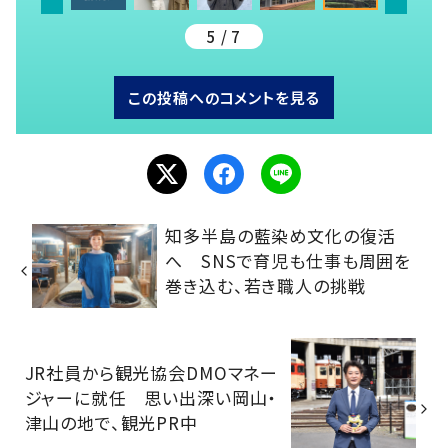
5 / 7
この投稿へのコメントを見る
知多半島の藍染め文化の復活
へ SNSで育児も仕事も周囲を
巻き込む、若き職人の挑戦
JR社員から観光協会DMOマネー
ジャーに就任 思い出深い岡山・
津山の地で、観光PR中