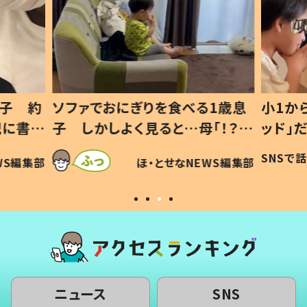
1歳息
小1から不登校、息子は「ギフテ
ひ孫に
「！？」
ッド」だった 父が“ウチ給食”を
が、抱
に「可愛
作り続ける理由とは #令和の親
「涙が
SNSで話題
ほ・とせなNEWS編集部
WS編集部
#令和の子
い」
ニュース
SNS