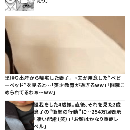
「えっ」
里帰り出産から帰宅した妻子。→夫が用意した“ベビ
ーベッド”を見ると…「英才教育が過ぎるww」「闘魂こ
められてるわぁ～ww」
怪我をした4歳娘。直後、それを見た2歳
息子の“衝撃の行動”に…254万回表示
「凄い配慮（笑）」「お顔はかなり重症レ
ベル」