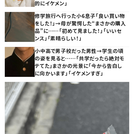
的にイケメン」
修学旅行へ行った小6息子「良い買い物
をした！」→母が驚愕した“まさかの購入
品”に……「初めて見ました！」「いいセ
ンス」「素晴らしい！」
小中高で男子校だった男性→学生の頃
の姿を見ると……「共学だったら絶対モ
テてた」まさかの光景に「今から告白し
に向かいます」「イケメンすぎ」