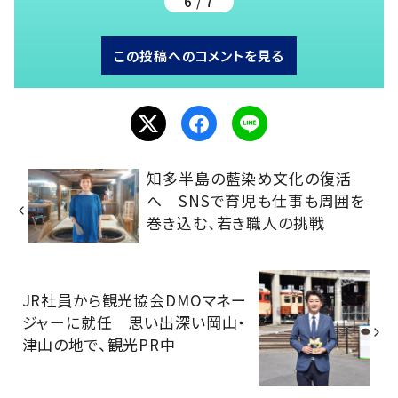
6 / 7
この投稿へのコメントを見る
知多半島の藍染め文化の復活
へ SNSで育児も仕事も周囲を
巻き込む、若き職人の挑戦
JR社員から観光協会DMOマネー
ジャーに就任 思い出深い岡山・
津山の地で、観光PR中