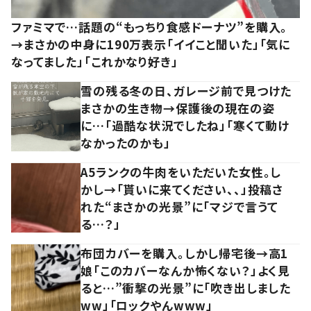
ファミマで…話題の“もっちり食感ドーナツ”を購入。
→まさかの中身に190万表示「イイこと聞いた」「気に
なってました」「これかなり好き」
雪の残る冬の日、ガレージ前で見つけた
まさかの生き物→保護後の現在の姿
に…「過酷な状況でしたね」「寒くて動け
なかったのかも」
A5ランクの牛肉をいただいた女性。し
かし→「貰いに来てください、、」投稿さ
れた“まさかの光景”に「マジで言うて
る…？」
布団カバーを購入。しかし帰宅後→高1
娘「このカバーなんか怖くない？」よく見
ると…”衝撃の光景”に「吹き出しました
ww」「ロックやんwww」