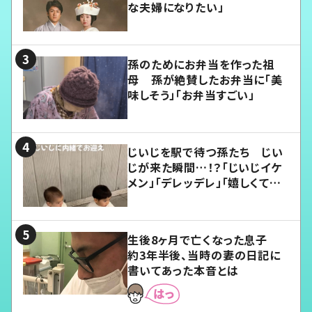
な夫婦になりたい」
孫のためにお弁当を作った祖
母 孫が絶賛したお弁当に「美
味しそう」「お弁当すごい」
じいじを駅で待つ孫たち じい
じが来た瞬間…！？「じいじイケ
メン」「デレッデレ」「嬉しくて可
愛くてたまらない」「幸せになれ
る」
生後8ヶ月で亡くなった息子
約3年半後、当時の妻の日記に
書いてあった本音とは