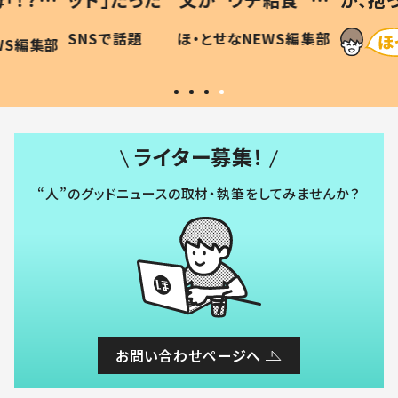
に「可愛
作り続ける理由とは #令和の親
「涙が
SNSで話題
ほ・とせなNEWS編集部
WS編集部
#令和の子
い」
ライター募集！
“人”のグッドニュースの取材・執筆をしてみませんか？
お問い合わせページへ