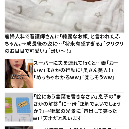
産婦人科で看護師さんに「綺麗なお顔」と言われた赤
ちゃん。→成長後の姿に…「将来有望すぎる」「クリクリ
のお目目で可愛い」「渋い～！」
スーパーに夫を連れて行くと…妻「おー
いw」まさかの行動に「奥さん美人！」
「めっちゃわかるww」「楽しそうww」
「絵にあう言葉を書きなさい」息子の”ま
さかの解答”に…母「正解でよいでしょう
か？」→衝撃の光景に「声出して笑った
ｗ」「天才だと思います」