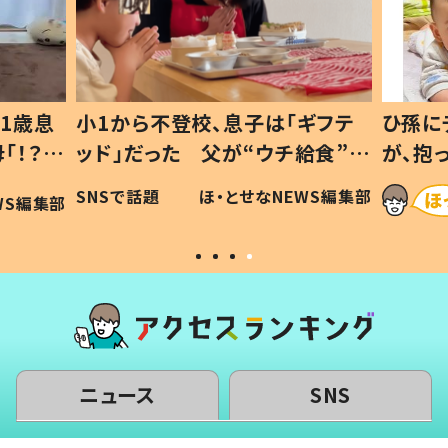
1歳息
小1から不登校、息子は「ギフテ
ひ孫に
「！？」
ッド」だった 父が“ウチ給食”を
が、抱
に「可愛
作り続ける理由とは #令和の親
「涙が
SNSで話題
ほ・とせなNEWS編集部
WS編集部
#令和の子
い」
ニュース
SNS