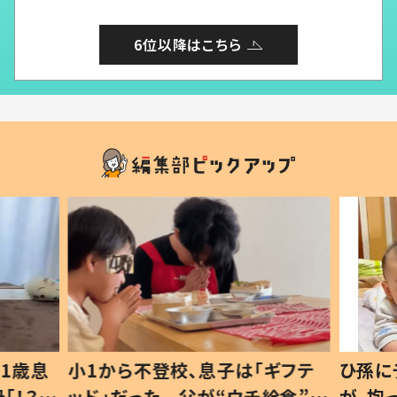
6位以降はこちら
1歳息
小1から不登校、息子は「ギフテ
ひ孫に
「！？」
ッド」だった 父が“ウチ給食”を
が、抱