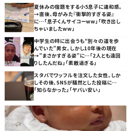
夏休みの宿題をする小5息子に違和感。
→直後、母がみた『衝撃的すぎる姿』
に…「息子くんサイコーww」「吹き出し
ちゃいましたww」
中学生の時に出会うも“別々の道を歩
んでいた”男女。しかし10年後の現在
→”まさかすぎる姿”に…「2人とも遠回
りしたんだね」「素敵過ぎる」
スタバでワッフルを注文した女性。しか
しその後、SNSが騒然とした投稿に…
「知らなかった」「ヤバい安い」