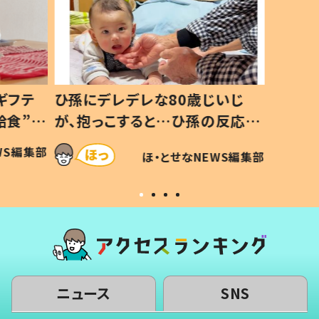
ギフテ
ひ孫にデレデレな80歳じいじ
給食”を
が、抱っこすると…ひ孫の反応に
和の親
「涙が出ました」「可愛くて仕方な
WS編集部
ほ・とせなNEWS編集部
い」
ニュース
SNS