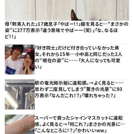
母「刺青入れた」17歳息子「やばー！！」脚を見ると…“まさかの
姿”に277万表示「違う意味でやばーー（笑）」「な、なるほ
ど！！」
「好き同士」だけど付き合っていなかった男
女。それから15年…小中高と同じだった2人
の“現在の姿”に……「大人になっても可愛
い」
駅の電光掲示板に違和感。→よく見ると……
思わず二度見してしまう”驚きの光景”に93
万表示「なんだこれ！？」「壊れちゃった？」
スーパーで買ったシャインマスカットに違和
感。よく見ると→「何これ？」まさかの光景に…
「こんなところに！？」「かわいいww」