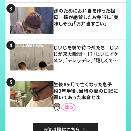
孫のためにお弁当を作った祖
母 孫が絶賛したお弁当に「美
味しそう」「お弁当すごい」
じいじを駅で待つ孫たち じい
じが来た瞬間…！？「じいじイケ
メン」「デレッデレ」「嬉しくて可
愛くてたまらない」「幸せになれ
る」
生後8ヶ月で亡くなった息子
約3年半後、当時の妻の日記に
書いてあった本音とは
6位以降はこちら