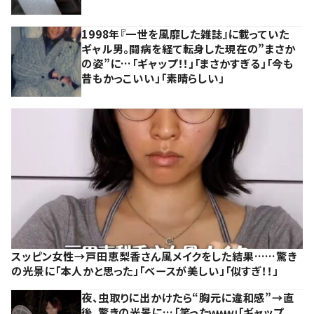
1998年『一世を風靡した雑誌』に載っていた
ギャル男。闘病を経て転身した現在の”まさか
の姿”に…「ギャップ！！」「まさかすぎる」「今も
昔もかっこいい」「素晴らしい」
スッピン女性→戸田恵梨香さん風メイクをした結果……驚き
の光景に「本人かと思った」「ベースが美しい」「似すぎ！！」
夜、虫取りに出かけたら“胸元に違和感”→直
後、驚きの光景に…「笑ったｗｗｗ」「ギャップ