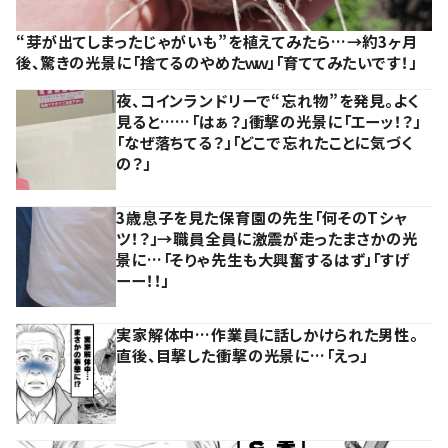
“芽が出てしまったじゃがいも”を植えてみたら…→約3ヶ月
後、驚きの光景に「捨てるのやめたｗｗ」「育ててみたいです！」
夜、コインランドリーで“忘れ物”を発見。よく
見ると……「はぁ？」衝撃の光景に「エーッ！？」
「なぜ落ちてる？」「どこで忘れたことに気づく
の？」
3歳息子を見た保育園の先生「何そのTシャ
ツ！？」→職員全員に激震が走ったまさかの光
景に…「そりゃ先生も大興奮するはず」「すげ
ーー！！」
実家解体中…作業員に話しかけられた男性。
直後、目撃した衝撃の光景に…「えっ」