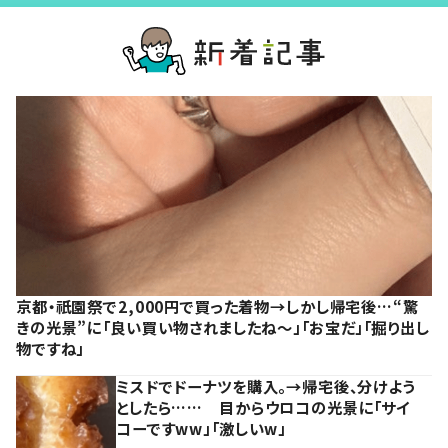
京都・祇園祭で2,000円で買った着物→しかし帰宅後…“驚
きの光景”に「良い買い物されましたね～」「お宝だ」「掘り出し
物ですね」
ミスドでドーナツを購入。→帰宅後、分けよう
としたら…… 目からウロコの光景に「サイ
コーですww」「激しいw」