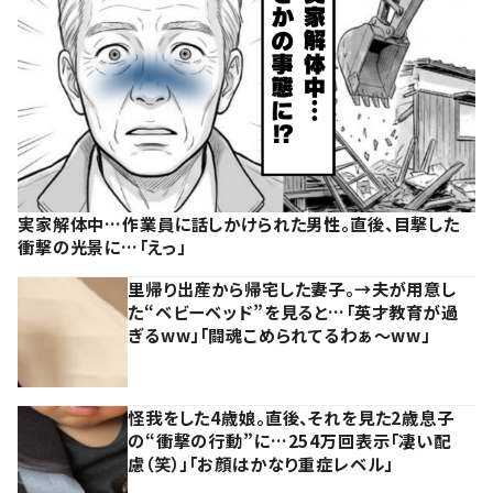
実家解体中…作業員に話しかけられた男性。直後、目撃した
衝撃の光景に…「えっ」
里帰り出産から帰宅した妻子。→夫が用意し
た“ベビーベッド”を見ると…「英才教育が過
ぎるww」「闘魂こめられてるわぁ～ww」
怪我をした4歳娘。直後、それを見た2歳息子
の“衝撃の行動”に…254万回表示「凄い配
慮（笑）」「お顔はかなり重症レベル」