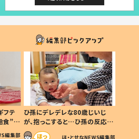
ギフテ
ひ孫にデレデレな80歳じいじ
給食”を
が、抱っこすると…ひ孫の反応に
和の親
「涙が出ました」「可愛くて仕方な
WS編集部
ほ・とせなNEWS編集部