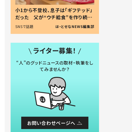
小1から不登校、息子は「ギフテッド」
だった 父が“ウチ給食”を作り続け
る理由とは #令和の親 #令和の子
SNSで話題
ほ・とせなNEWS編集部
ライター募集！
“人”のグッドニュースの取材・執筆をし
てみませんか？
お問い合わせページへ