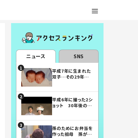
ニュース
SNS
平成7年に生まれた
双子…その29年後
の姿に「漫画みたい」
「素敵すぎる」
平成6年に撮った2シ
ョット 30年後の姿
に…「美男美女」「こ
んな夫婦になりた
い」
孫のためにお弁当を
作った祖母 孫が絶