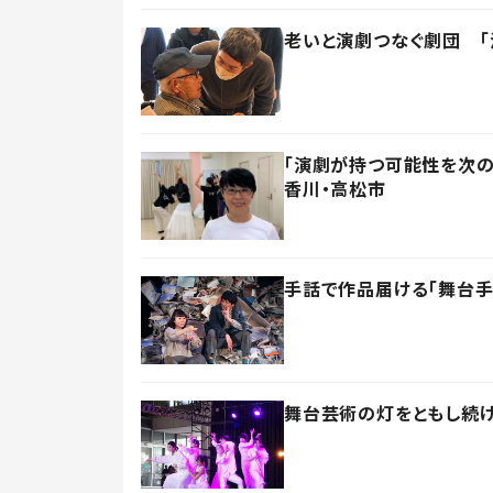
老いと演劇つなぐ劇団 
「演劇が持つ可能性を次
香川・高松市
手話で作品届ける「舞台
舞台芸術の灯をともし続け