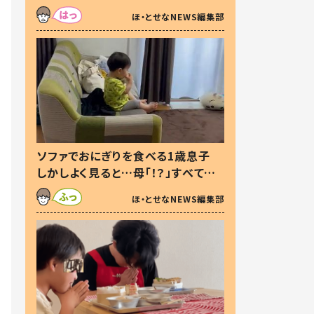
た本音とは
ほ・とせなNEWS編集部
ソファでおにぎりを食べる1歳息子
しかしよく見ると…母「！？」すべてを
察した母の投稿に「可愛いから許
ほ・とせなNEWS編集部
す！」「現行犯〜」