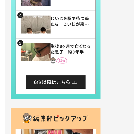
賛したお弁当に「美
味しそう」「お弁当す
ごい」
じいじを駅で待つ孫
たち じいじが来た
瞬間…！？「じいじイ
ケメン」「デレッデレ」
「嬉しくて可愛くてた
生後8ヶ月で亡くなっ
まらない」「幸せにな
た息子 約3年半
れる」
後、当時の妻の日記
に書いてあった本音
とは
6位以降はこちら