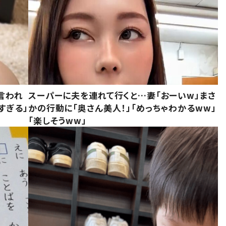
言われ
スーパーに夫を連れて行くと…妻「おーいw」まさ
すぎる」
かの行動に「奥さん美人！」「めっちゃわかるww」
「楽しそうww」