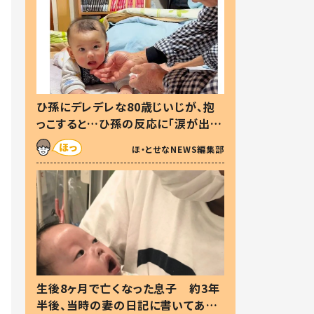
ひ孫にデレデレな80歳じいじが、抱
っこすると…ひ孫の反応に「涙が出ま
した」「可愛くて仕方ない」
ほ・とせなNEWS編集部
生後8ヶ月で亡くなった息子 約3年
半後、当時の妻の日記に書いてあっ