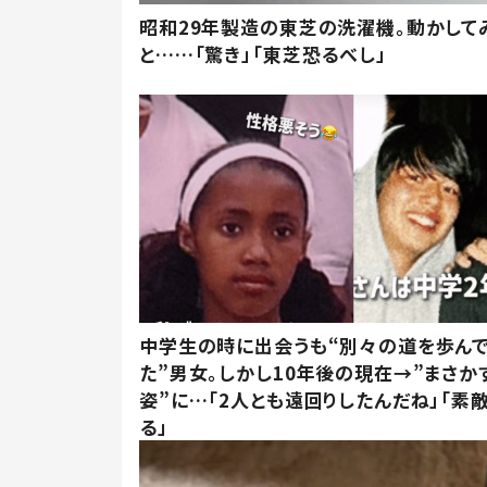
昭和29年製造の東芝の洗濯機。動かして
と……「驚き」「東芝恐るべし」
中学生の時に出会うも“別々の道を歩ん
た”男女。しかし10年後の現在→”まさか
姿”に…「2人とも遠回りしたんだね」「素
る」