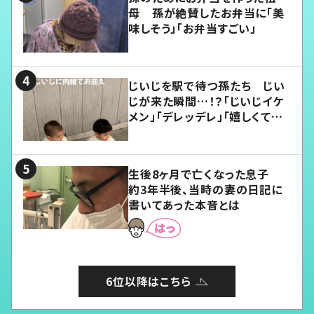
母 孫が絶賛したお弁当に「美
味しそう」「お弁当すごい」
じいじを駅で待つ孫たち じい
じが来た瞬間…！？「じいじイケ
メン」「デレッデレ」「嬉しくて可
愛くてたまらない」「幸せになれ
る」
生後8ヶ月で亡くなった息子
約3年半後、当時の妻の日記に
書いてあった本音とは
6位以降はこちら