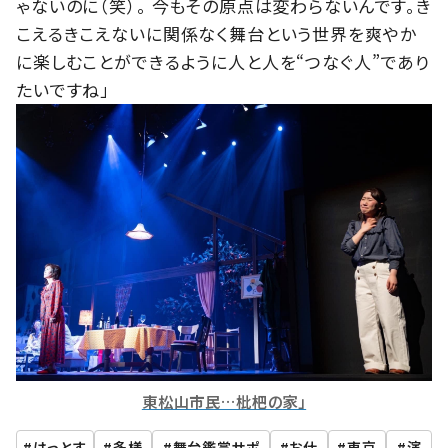
ゃないのに（笑）。 今もその原点は変わらないんです。き
こえるきこえないに関係なく舞台という世界を爽やか
に楽しむことができるように人と人を“つなぐ人”であり
たいですね」
東松山市民…枇杷の家」
はっとす
多様
舞台鑑賞サポ
お仕
東京
演