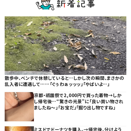
散歩中、ベンチで休憩していると…しかし次の瞬間、まさかの
乱入者に遭遇して……「ぐぅわぁッッッ」「やばいよ…」
京都・祇園祭で2,000円で買った着物→しか
し帰宅後…“驚きの光景”に「良い買い物され
ましたね～」「お宝だ」「掘り出し物ですね」
ミスドでドーナツを購入。→帰宅後、分けよう