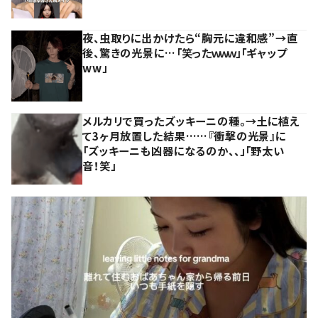
夜、虫取りに出かけたら“胸元に違和感”→直
後、驚きの光景に…「笑ったｗｗｗ」「ギャップ
ww」
メルカリで買ったズッキーニの種。→土に植え
て3ヶ月放置した結果……『衝撃の光景』に
「ズッキーニも凶器になるのか、、」「野太い
音！笑」