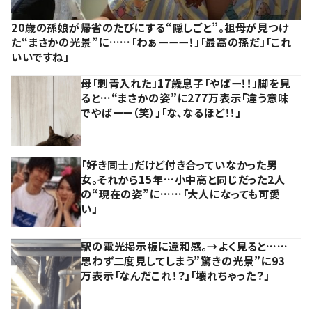
20歳の孫娘が帰省のたびにする“隠しごと”。祖母が見つけ
た“まさかの光景”に……「わぁーーー！」「最高の孫だ」「これ
いいですね」
母「刺青入れた」17歳息子「やばー！！」脚を見
ると…“まさかの姿”に277万表示「違う意味
でやばーー（笑）」「な、なるほど！！」
「好き同士」だけど付き合っていなかった男
女。それから15年…小中高と同じだった2人
の“現在の姿”に……「大人になっても可愛
い」
駅の電光掲示板に違和感。→よく見ると……
思わず二度見してしまう”驚きの光景”に93
万表示「なんだこれ！？」「壊れちゃった？」