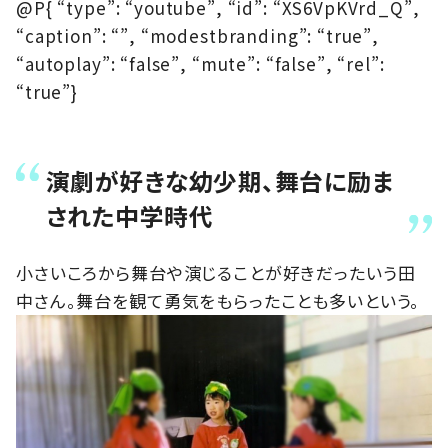
@P{ “type”: “youtube”, “id”: “XS6VpKVrd_Q”,
“caption”: “”, “modestbranding”: “true”,
“autoplay”: “false”, “mute”: “false”, “rel”:
“true”}
演劇が好きな幼少期、舞台に励ま
された中学時代
小さいころから舞台や演じることが好きだったいう田
中さん。舞台を観て勇気をもらったことも多いという。