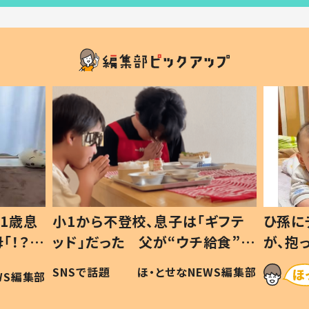
「ギフテ
ひ孫にデレデレな80歳じいじ
チ給食”を
が、抱っこすると…ひ孫の反応に
令和の親
「涙が出ました」「可愛くて仕方な
NEWS編集部
ほ・とせなNEWS編集部
い」