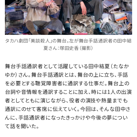
タカハ劇団「美談殺人」の舞台。左が舞台手話通訳者の田中結
夏さん：塚田史香（撮影）
舞台手話通訳者として活躍している田中結夏（たなか
ゆか）さん。舞台手話通訳とは、舞台の上に立ち、手話
を必要とする聴覚障害者に通訳する仕事だ。舞台上の
台詞や音情報を通訳することに加え、時には1人の出演
者としてともに演じながら、役者の演技や熱量までも
通訳にのせて客席に伝えていく。今回は、そんな田中さ
んに、手話通訳者になったきっかけや今後の夢につい
て話を聞いた。