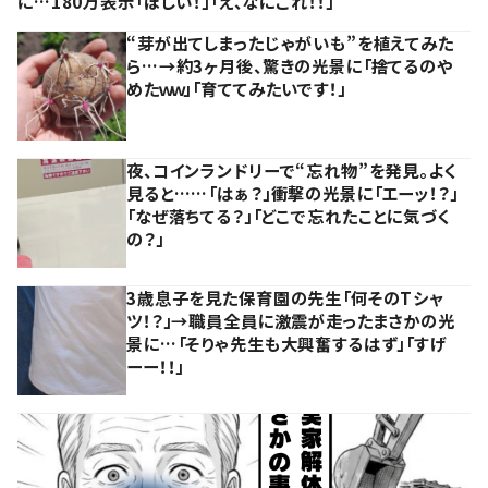
に…180万表示「ほしい！」「え、なにこれ！！」
“芽が出てしまったじゃがいも”を植えてみた
ら…→約3ヶ月後、驚きの光景に「捨てるのや
めたｗｗ」「育ててみたいです！」
夜、コインランドリーで“忘れ物”を発見。よく
見ると……「はぁ？」衝撃の光景に「エーッ！？」
「なぜ落ちてる？」「どこで忘れたことに気づく
の？」
3歳息子を見た保育園の先生「何そのTシャ
ツ！？」→職員全員に激震が走ったまさかの光
景に…「そりゃ先生も大興奮するはず」「すげ
ーー！！」