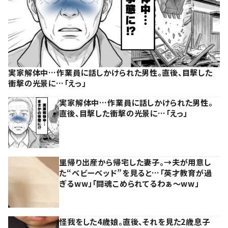
実家解体中…作業員に話しかけられた男性。直後、目撃した
衝撃の光景に…「えっ」
実家解体中…作業員に話しかけられた男性。
直後、目撃した衝撃の光景に…「えっ」
里帰り出産から帰宅した妻子。→夫が用意し
た“ベビーベッド”を見ると…「英才教育が過
ぎるww」「闘魂こめられてるわぁ～ww」
怪我をした4歳娘。直後、それを見た2歳息子