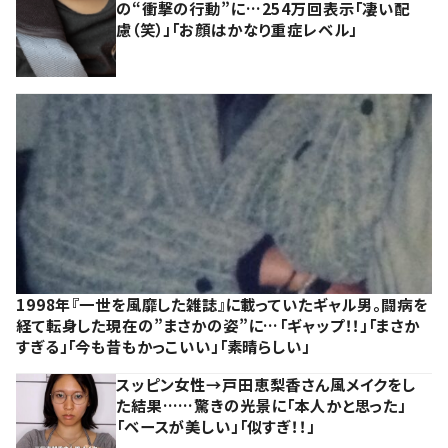
の“衝撃の行動”に…254万回表示「凄い配
慮（笑）」「お顔はかなり重症レベル」
1998年『一世を風靡した雑誌』に載っていたギャル男。闘病を
経て転身した現在の”まさかの姿”に…「ギャップ！！」「まさか
すぎる」「今も昔もかっこいい」「素晴らしい」
スッピン女性→戸田恵梨香さん風メイクをし
た結果……驚きの光景に「本人かと思った」
「ベースが美しい」「似すぎ！！」