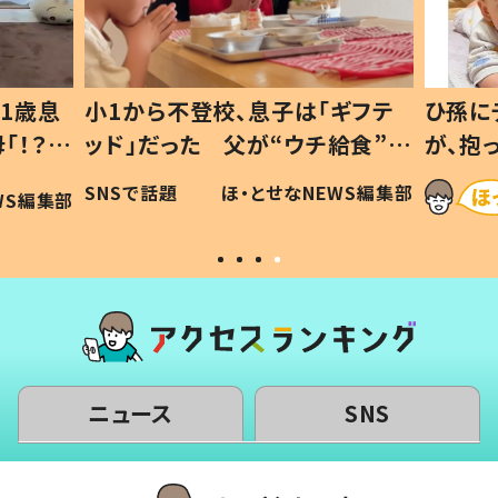
ギフテ
ひ孫にデレデレな80歳じいじ
給食”を
が、抱っこすると…ひ孫の反応に
和の親
「涙が出ました」「可愛くて仕方な
WS編集部
ほ・とせなNEWS編集部
い」
ニュース
SNS