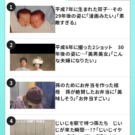
平成7年に生まれた双子…その
29年後の姿に「漫画みたい」「素
敵すぎる」
平成6年に撮った2ショット 30
年後の姿に…「美男美女」「こん
な夫婦になりたい」
孫のためにお弁当を作った祖
母 孫が絶賛したお弁当に「美
味しそう」「お弁当すごい」
じいじを駅で待つ孫たち じい
じが来た瞬間…！？「じいじイケ