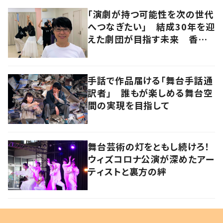
「演劇が持つ可能性を次の世代
へつなぎたい」 結成30年を迎
えた劇団が目指す未来 香川・
高松市
手話で作品届ける「舞台手話通
訳者」 誰もが楽しめる舞台空
間の実現を目指して
舞台芸術の灯をともし続けろ！
ウィズコロナ公演が深めたアー
ティストと裏方の絆