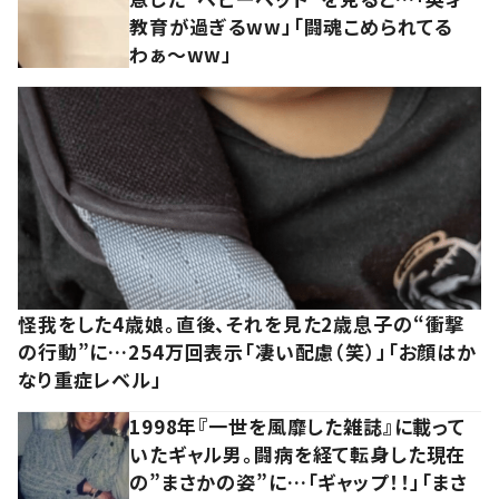
教育が過ぎるww」「闘魂こめられてる
わぁ～ww」
怪我をした4歳娘。直後、それを見た2歳息子の“衝撃
の行動”に…254万回表示「凄い配慮（笑）」「お顔はか
なり重症レベル」
1998年『一世を風靡した雑誌』に載って
いたギャル男。闘病を経て転身した現在
の”まさかの姿”に…「ギャップ！！」「まさ