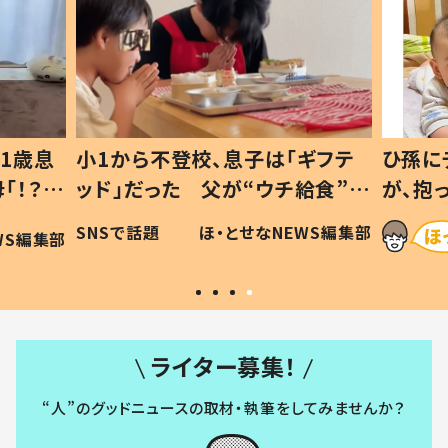
1歳息
小1から不登校、息子は「ギフテ
ひ孫に
「！？」
ッド」だった 父が“ウチ給食”を
が、抱
に「可愛
作り続ける理由とは #令和の親
「涙が
SNSで話題
ほ・とせなNEWS編集部
WS編集部
#令和の子
い」
ライター募集！
“人”のグッドニュースの取材・執筆をしてみませんか？