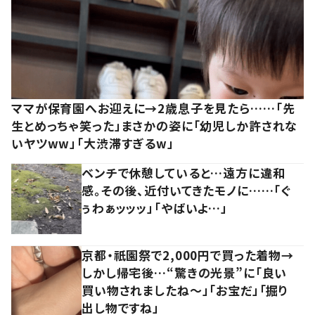
ママが保育園へお迎えに→2歳息子を見たら……「先
生とめっちゃ笑った」まさかの姿に「幼児しか許されな
いヤツww」「大渋滞すぎるw」
ベンチで休憩していると…遠方に違和
感。その後、近付いてきたモノに……「ぐ
ぅわぁッッッ」「やばいよ…」
京都・祇園祭で2,000円で買った着物→
しかし帰宅後…“驚きの光景”に「良い
買い物されましたね～」「お宝だ」「掘り
出し物ですね」