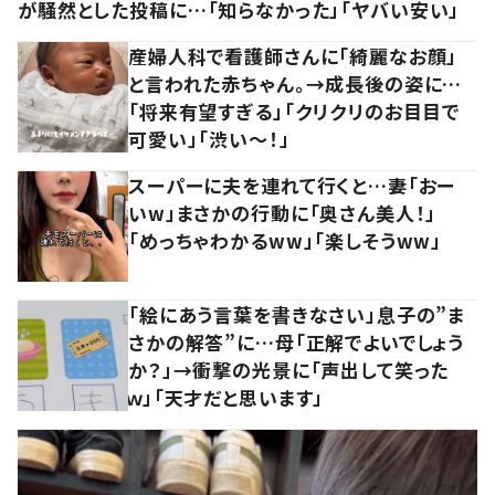
が騒然とした投稿に…「知らなかった」「ヤバい安い」
産婦人科で看護師さんに「綺麗なお顔」
と言われた赤ちゃん。→成長後の姿に…
「将来有望すぎる」「クリクリのお目目で
可愛い」「渋い～！」
スーパーに夫を連れて行くと…妻「おー
いw」まさかの行動に「奥さん美人！」
「めっちゃわかるww」「楽しそうww」
「絵にあう言葉を書きなさい」息子の”ま
さかの解答”に…母「正解でよいでしょう
か？」→衝撃の光景に「声出して笑った
ｗ」「天才だと思います」