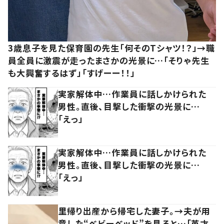
3歳息子を見た保育園の先生「何そのTシャツ！？」→職
員全員に激震が走ったまさかの光景に…「そりゃ先生
も大興奮するはず」「すげーー！！」
実家解体中…作業員に話しかけられた
男性。直後、目撃した衝撃の光景に…
「えっ」
実家解体中…作業員に話しかけられた
男性。直後、目撃した衝撃の光景に…
「えっ」
里帰り出産から帰宅した妻子。→夫が用
意した“ベビーベッド”を見ると…「英才