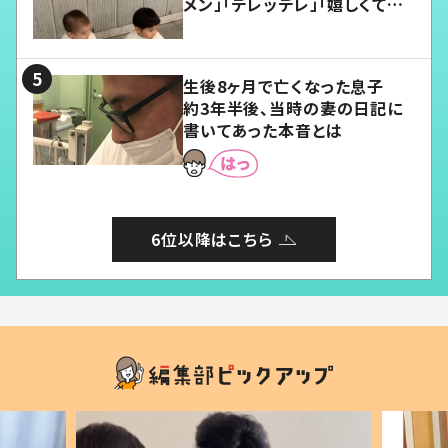
メン」「デレッデレ」「嬉しくて可
愛くてたまらない」「幸せになれ
る」
生後8ヶ月で亡くなった息子
約3年半後、当時の妻の日記に
書いてあった本音とは
6位以降はこちら