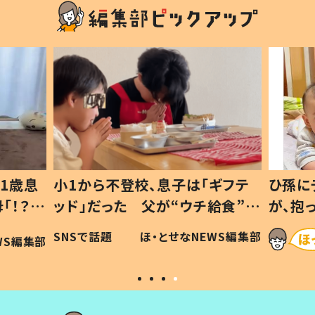
1歳息
小1から不登校、息子は「ギフテ
ひ孫に
「！？」
ッド」だった 父が“ウチ給食”を
が、抱
に「可愛
作り続ける理由とは #令和の親
「涙が
SNSで話題
ほ・とせなNEWS編集部
WS編集部
#令和の子
い」