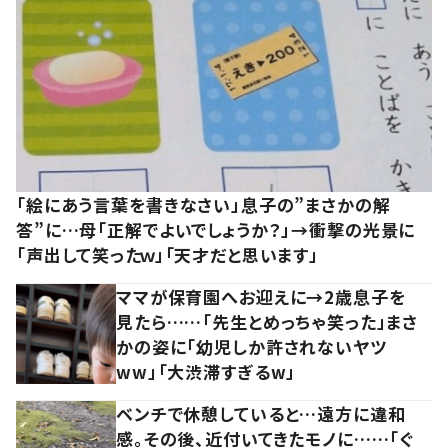
「絵にあう言葉を書きなさい」息子の”まさかの解
答”に…母「正解でよいでしょうか？」→衝撃の光景に
「声出して笑ったｗ」「天才だと思います」
ママが保育園へお迎えに→2歳息子を
見たら……「先生とめっちゃ笑った」まさ
かの姿に「幼児しか許されないヤツ
ww」「大渋滞すぎるw」
ベンチで休憩していると…遠方に違和
感。その後、近付いてきたモノに……「ぐ