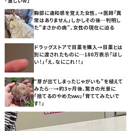
「激しいw」
胸部に違和感を覚えた女性。→医師「異
常はありません」しかしその後…判明し
た”まさかの病”。女性の現在に迫る
ドラッグストアで目薬を購入→目薬とは
別に渡されたものに…180万表示「ほし
い！」「え、なにこれ！！」
“芽が出てしまったじゃがいも”を植えて
みたら…→約3ヶ月後、驚きの光景に
「捨てるのやめたｗｗ」「育ててみたいで
す！」