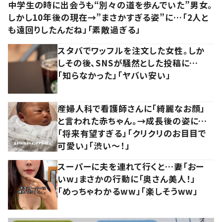
中学生の時に出会うも“別々の道を歩んでいた”男女。
しかし10年後の現在→”まさかすぎる姿”に…「2人と
も遠回りしたんだね」「素敵過ぎる」
スタバでワッフルを注文した女性。しか
しその後、SNSが騒然とした投稿に…
「知らなかった」「ヤバい安い」
産婦人科で看護師さんに「綺麗なお顔」
と言われた赤ちゃん。→成長後の姿に…
「将来有望すぎる」「クリクリのお目目で
可愛い」「渋い～！」
スーパーに夫を連れて行くと…妻「おー
いw」まさかの行動に「奥さん美人！」
「めっちゃわかるww」「楽しそうww」