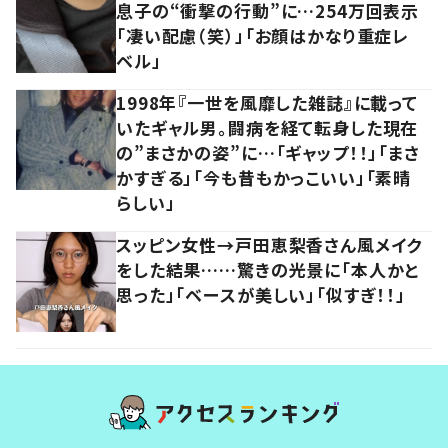
息子の“衝撃の行動”に…254万回表示
「凄い配慮（笑）」「お顔はかなり重症レ
ベル」
1998年『一世を風靡した雑誌』に載って
いたギャル男。闘病を経て転身した現在
の”まさかの姿”に…「ギャップ！！」「まさ
かすぎる」「今も昔もかっこいい」「素晴
らしい」
スッピン女性→戸田恵梨香さん風メイク
をした結果……驚きの光景に「本人かと
思った」「ベースが美しい」「似すぎ！！」