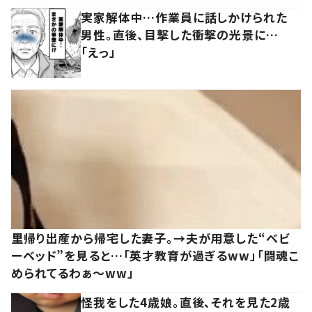
実家解体中…作業員に話しかけられた
男性。直後、目撃した衝撃の光景に…
「えっ」
里帰り出産から帰宅した妻子。→夫が用意した“ベビ
ーベッド”を見ると…「英才教育が過ぎるww」「闘魂こ
められてるわぁ～ww」
怪我をした4歳娘。直後、それを見た2歳