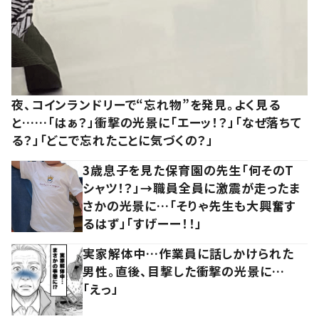
夜、コインランドリーで“忘れ物”を発見。よく見る
と……「はぁ？」衝撃の光景に「エーッ！？」「なぜ落ちて
る？」「どこで忘れたことに気づくの？」
3歳息子を見た保育園の先生「何そのT
シャツ！？」→職員全員に激震が走ったま
さかの光景に…「そりゃ先生も大興奮す
るはず」「すげーー！！」
実家解体中…作業員に話しかけられた
男性。直後、目撃した衝撃の光景に…
「えっ」