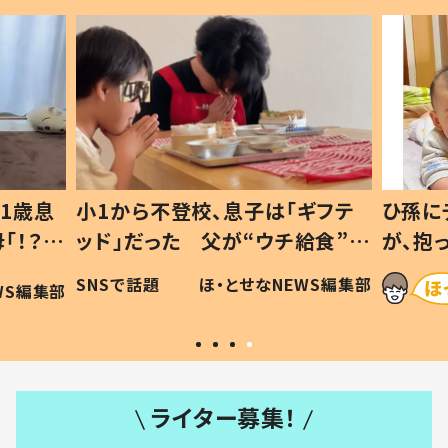
1歳息
小1から不登校、息子は「ギフテ
ひ孫に
「！？」
ッド」だった 父が“ウチ給食”を
が、抱
に「可愛
作り続ける理由とは #令和の親
「涙が
SNSで話題
ほ・とせなNEWS編集部
WS編集部
#令和の子
い」
ライター募集！