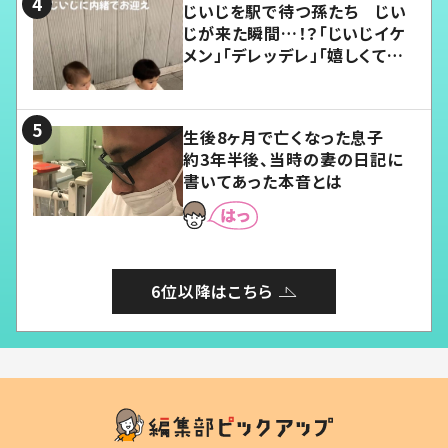
じいじを駅で待つ孫たち じい
じが来た瞬間…！？「じいじイケ
メン」「デレッデレ」「嬉しくて可
愛くてたまらない」「幸せになれ
る」
生後8ヶ月で亡くなった息子
約3年半後、当時の妻の日記に
書いてあった本音とは
6位以降はこちら