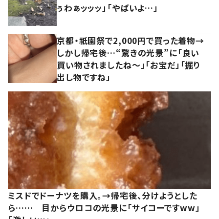
ぅわぁッッッ」「やばいよ…」
京都・祇園祭で2,000円で買った着物→
しかし帰宅後…“驚きの光景”に「良い
買い物されましたね～」「お宝だ」「掘り
出し物ですね」
ミスドでドーナツを購入。→帰宅後、分けようとした
ら…… 目からウロコの光景に「サイコーですww」