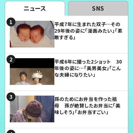
ニュース
SNS
平成7年に生まれた双子…その
29年後の姿に「漫画みたい」「素
敵すぎる」
平成6年に撮った2ショット 30
年後の姿に…「美男美女」「こん
な夫婦になりたい」
孫のためにお弁当を作った祖
母 孫が絶賛したお弁当に「美
味しそう」「お弁当すごい」