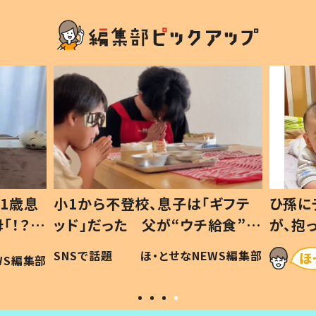
1歳息
小1から不登校、息子は「ギフテ
ひ孫に
「！？」
ッド」だった 父が“ウチ給食”を
が、抱
に「可愛
作り続ける理由とは #令和の親
「涙が
SNSで話題
ほ・とせなNEWS編集部
WS編集部
#令和の子
い」