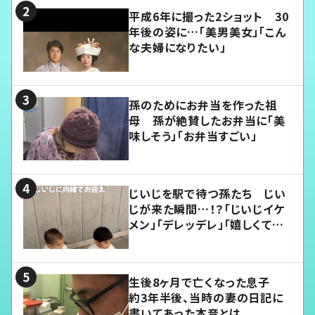
平成6年に撮った2ショット 30
年後の姿に…「美男美女」「こん
な夫婦になりたい」
孫のためにお弁当を作った祖
母 孫が絶賛したお弁当に「美
味しそう」「お弁当すごい」
じいじを駅で待つ孫たち じい
じが来た瞬間…！？「じいじイケ
メン」「デレッデレ」「嬉しくて可
愛くてたまらない」「幸せになれ
る」
生後8ヶ月で亡くなった息子
約3年半後、当時の妻の日記に
書いてあった本音とは