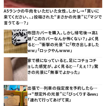
A5ランクの牛肉をいただいた女性。しかし→「貰いに
来てください、、」投稿された“まさかの光景”に「マジで
言うてる…？」
布団カバーを購入。しかし帰宅後→高1
娘「このカバーなんか怖くない？」よく見
ると…”衝撃の光景”に「吹き出しました
ww」「ロックやんwww」
家で横になっていると、足にコチョコチ
ョした感覚が。よく見ると…「えぇ！？」驚
きの光景に「無事でよかった」
出張で…列車の指定席を予約したら…
→“想定外の光景”に「びっくりするｗｗ」
「連れて行ってあげて笑」