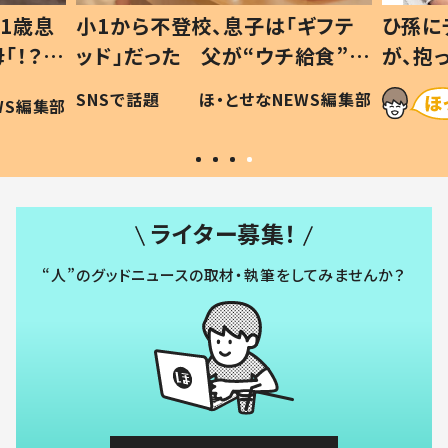
1歳息
小1から不登校、息子は「ギフテ
ひ孫に
「！？」
ッド」だった 父が“ウチ給食”を
が、抱
に「可愛
作り続ける理由とは #令和の親
「涙が
SNSで話題
ほ・とせなNEWS編集部
WS編集部
#令和の子
い」
ライター募集！
“人”のグッドニュースの取材・執筆をしてみませんか？