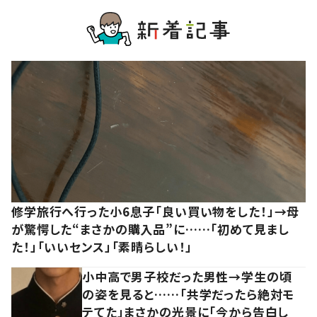
修学旅行へ行った小6息子「良い買い物をした！」→母
が驚愕した“まさかの購入品”に……「初めて見まし
た！」「いいセンス」「素晴らしい！」
小中高で男子校だった男性→学生の頃
の姿を見ると……「共学だったら絶対モ
テてた」まさかの光景に「今から告白し