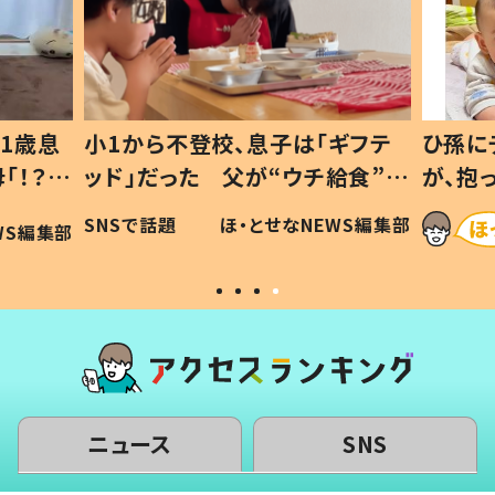
1歳息
小1から不登校、息子は「ギフテ
ひ孫に
「！？」
ッド」だった 父が“ウチ給食”を
が、抱
に「可愛
作り続ける理由とは #令和の親
「涙が
SNSで話題
ほ・とせなNEWS編集部
WS編集部
#令和の子
い」
ニュース
SNS