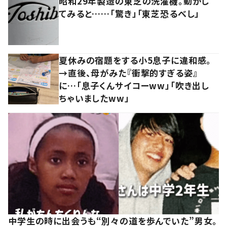
昭和29年製造の東芝の洗濯機。動かし
てみると……「驚き」「東芝恐るべし」
夏休みの宿題をする小5息子に違和感。
→直後、母がみた『衝撃的すぎる姿』
に…「息子くんサイコーww」「吹き出し
ちゃいましたww」
中学生の時に出会うも“別々の道を歩んでいた”男女。