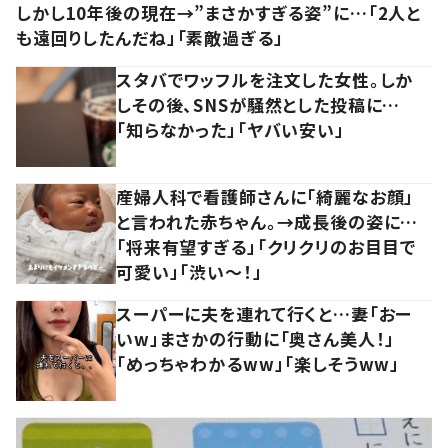
しかし10年後の現在→”まさかすぎる姿”に…「2人と
も遠回りしたんだね」「素敵過ぎる」
スタバでワッフルを注文した女性。しか
しその後、SNSが騒然とした投稿に…
「知らなかった」「ヤバい安い」
産婦人科で看護師さんに「綺麗なお顔」
と言われた赤ちゃん。→成長後の姿に…
「将来有望すぎる」「クリクリのお目目で
可愛い」「渋い～！」
スーパーに夫を連れて行くと…妻「おー
いw」まさかの行動に「奥さん美人！」
「めっちゃわかるww」「楽しそうww」