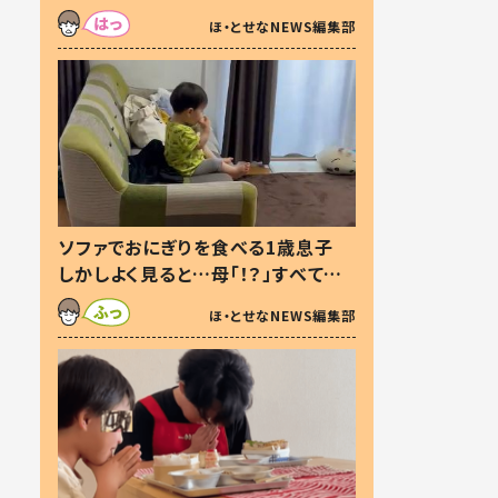
た本音とは
ほ・とせなNEWS編集部
ソファでおにぎりを食べる1歳息子
しかしよく見ると…母「！？」すべてを
察した母の投稿に「可愛いから許
ほ・とせなNEWS編集部
す！」「現行犯〜」