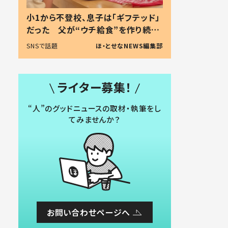
小1から不登校、息子は「ギフテッド」
だった 父が“ウチ給食”を作り続け
る理由とは #令和の親 #令和の子
SNSで話題
ほ・とせなNEWS編集部
ライター募集！
“人”のグッドニュースの取材・執筆をし
てみませんか？
お問い合わせページへ