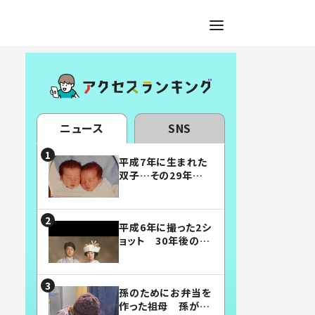
ニュース
SNS
平成7年に生まれた
双子…その29年後
の姿に「漫画みたい」
「素敵すぎる」
平成6年に撮った2シ
ョット 30年後の姿
に…「美男美女」「こ
んな夫婦になりた
い」
孫のためにお弁当を
作った祖母 孫が絶