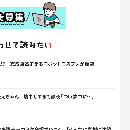
!? 完成度高すぎるロボットコスプレが話題
たえちゃん 熱中しすぎて徹夜「つい夢中に…」
立ち読み→コミケ会場ざわつく 「そんなに真剣には読