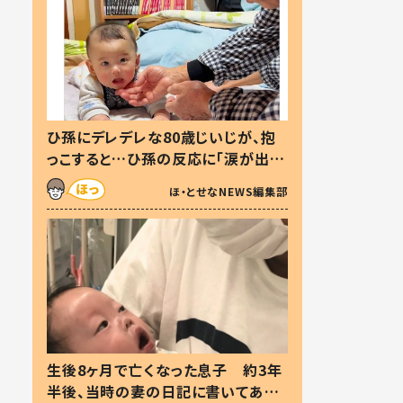
ひ孫にデレデレな80歳じいじが、抱
っこすると…ひ孫の反応に「涙が出ま
した」「可愛くて仕方ない」
ほ・とせなNEWS編集部
生後8ヶ月で亡くなった息子 約3年
半後、当時の妻の日記に書いてあっ