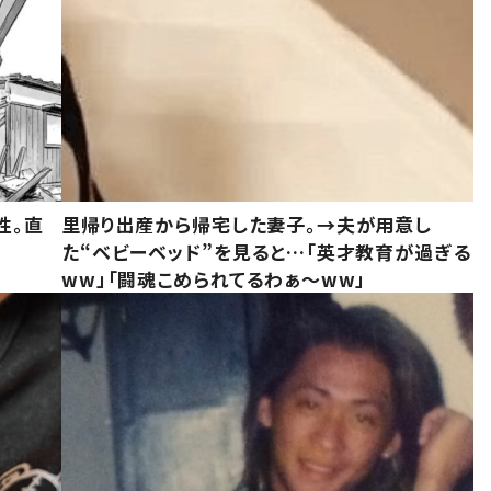
性。直
里帰り出産から帰宅した妻子。→夫が用意し
た“ベビーベッド”を見ると…「英才教育が過ぎる
ww」「闘魂こめられてるわぁ～ww」