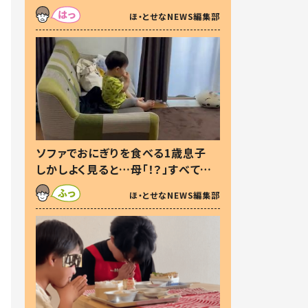
た本音とは
ほ・とせなNEWS編集部
ソファでおにぎりを食べる1歳息子
しかしよく見ると…母「！？」すべてを
察した母の投稿に「可愛いから許
ほ・とせなNEWS編集部
す！」「現行犯〜」