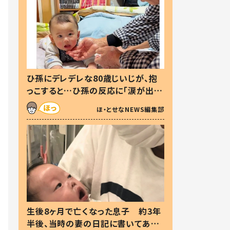
ひ孫にデレデレな80歳じいじが、抱
っこすると…ひ孫の反応に「涙が出ま
した」「可愛くて仕方ない」
ほ・とせなNEWS編集部
生後8ヶ月で亡くなった息子 約3年
半後、当時の妻の日記に書いてあっ