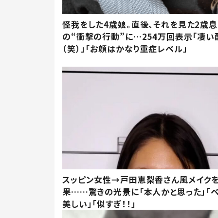
怪我をした4歳娘。直後、それを見た2歳
の“衝撃の行動”に…254万回表示「凄い
（笑）」「お顔はかなり重症レベル」
スッピン女性→戸田恵梨香さん風メイク
果……驚きの光景に「本人かと思った」「
美しい」「似すぎ！！」