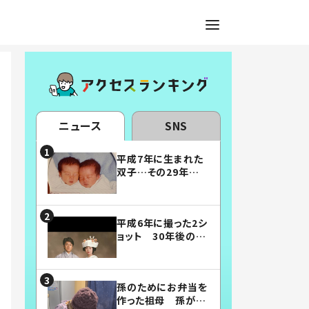
ニュース
SNS
平成7年に生まれた
双子…その29年後
の姿に「漫画みたい」
「素敵すぎる」
平成6年に撮った2シ
ョット 30年後の姿
に…「美男美女」「こ
んな夫婦になりた
い」
孫のためにお弁当を
作った祖母 孫が絶