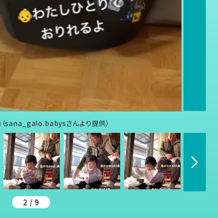
na_galo.babysさんより提供）
2 / 9