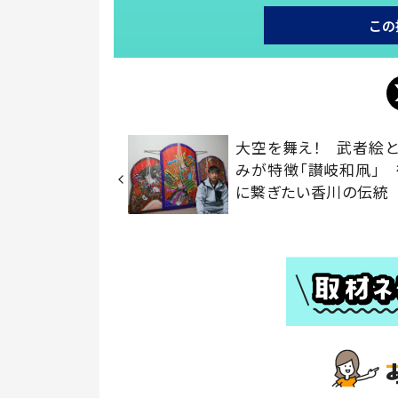
この
大空を舞え！ 武者絵
みが特徴「讃岐和凧」
に繋ぎたい香川の伝