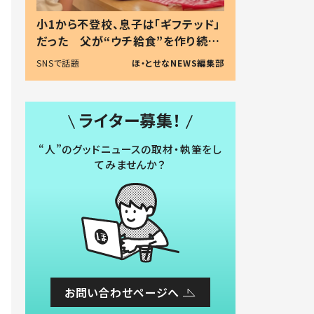
小1から不登校、息子は「ギフテッド」
だった 父が“ウチ給食”を作り続け
る理由とは #令和の親 #令和の子
SNSで話題
ほ・とせなNEWS編集部
ライター募集！
“人”のグッドニュースの取材・執筆をし
てみませんか？
お問い合わせページへ