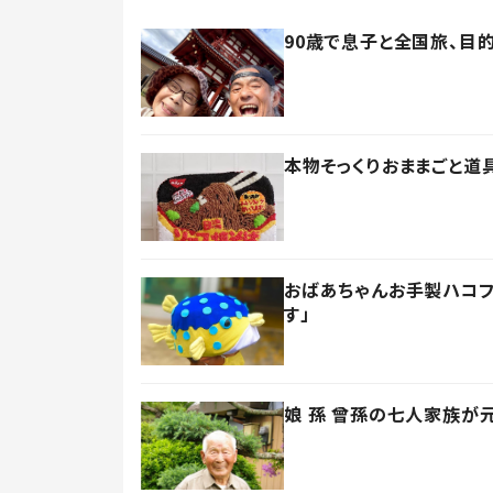
90歳で息子と全国旅、目
本物そっくりおままごと道
おばあちゃんお手製ハコ
す」
娘 孫 曾孫の七人家族が