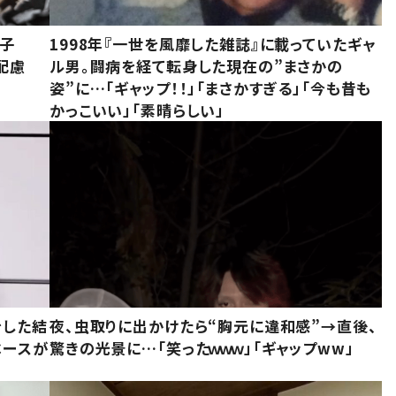
息子
1998年『一世を風靡した雑誌』に載っていたギャ
配慮
ル男。闘病を経て転身した現在の”まさかの
姿”に…「ギャップ！！」「まさかすぎる」「今も昔も
かっこいい」「素晴らしい」
をした結
夜、虫取りに出かけたら“胸元に違和感”→直後、
ベースが
驚きの光景に…「笑ったｗｗｗ」「ギャップww」