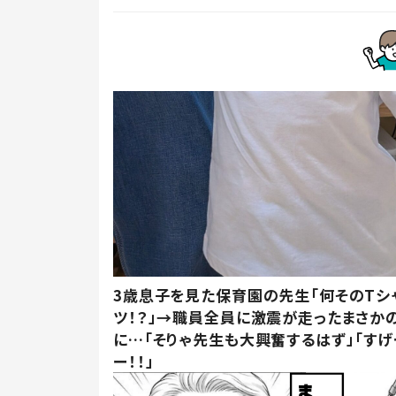
3歳息子を見た保育園の先生「何そのTシ
ツ！？」→職員全員に激震が走ったまさか
に…「そりゃ先生も大興奮するはず」「すげ
ー！！」