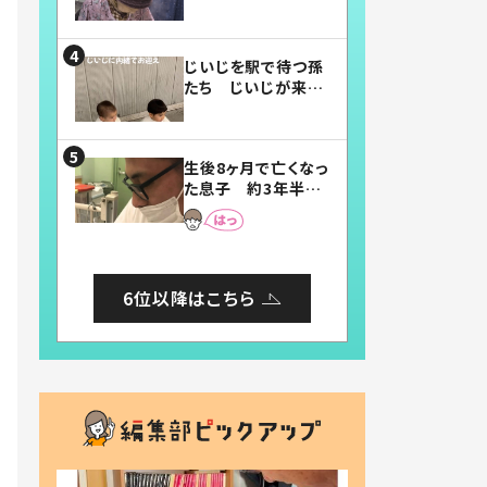
賛したお弁当に「美
味しそう」「お弁当す
ごい」
じいじを駅で待つ孫
たち じいじが来た
瞬間…！？「じいじイ
ケメン」「デレッデレ」
「嬉しくて可愛くてた
生後8ヶ月で亡くなっ
まらない」「幸せにな
た息子 約3年半
れる」
後、当時の妻の日記
に書いてあった本音
とは
6位以降はこちら