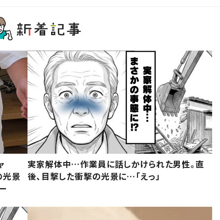
ャ
実家解体中…作業員に話しかけられた男性。直
の光景
後、目撃した衝撃の光景に…「えっ」
ー