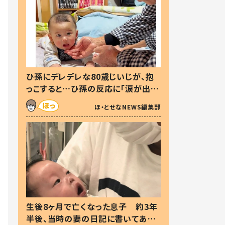
ひ孫にデレデレな80歳じいじが、抱
っこすると…ひ孫の反応に「涙が出ま
した」「可愛くて仕方ない」
ほ・とせなNEWS編集部
生後8ヶ月で亡くなった息子 約3年
半後、当時の妻の日記に書いてあっ