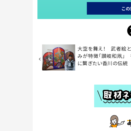
この
大空を舞え！ 武者絵
みが特徴「讃岐和凧」
に繋ぎたい香川の伝