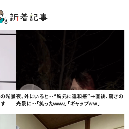
きの光景
夜、外にいると…“胸元に違和感”→直後、驚きの
似す
光景に…「笑ったｗｗｗ」「ギャップww」