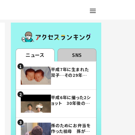
ニュース
SNS
平成7年に生まれた
双子…その29年後
の姿に「漫画みたい」
「素敵すぎる」
平成6年に撮った2シ
ョット 30年後の姿
に…「美男美女」「こ
んな夫婦になりた
い」
孫のためにお弁当を
作った祖母 孫が絶