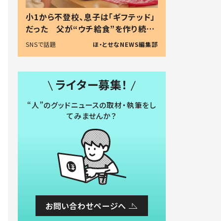
小1から不登校、息子は「ギフテッド」
だった 父が“ウチ給食”を作り続け
る理由とは #令和の親 #令和の子
SNSで話題
ほ・とせなNEWS編集部
ライター募集！
“人”のグッドニュースの取材・執筆をし
てみませんか？
お問い合わせページへ