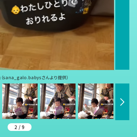
na_galo.babysさんより提供）
2 / 9