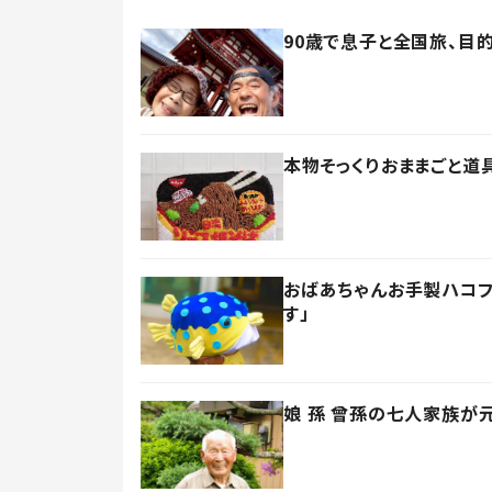
90歳で息子と全国旅、目
本物そっくりおままごと道
おばあちゃんお手製ハコ
す」
娘 孫 曾孫の七人家族が