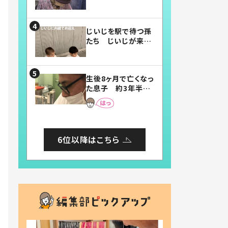
賛したお弁当に「美
味しそう」「お弁当す
ごい」
じいじを駅で待つ孫
たち じいじが来た
瞬間…！？「じいじイ
ケメン」「デレッデレ」
「嬉しくて可愛くてた
生後8ヶ月で亡くなっ
まらない」「幸せにな
た息子 約3年半
れる」
後、当時の妻の日記
に書いてあった本音
とは
6位以降はこちら