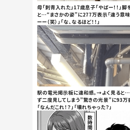
母「刺青入れた」17歳息子「やばー！！」脚
と…“まさかの姿”に277万表示「違う意
ーー（笑）」「な、なるほど！！」
駅の電光掲示板に違和感。→よく見ると
ず二度見してしまう”驚きの光景”に93万
「なんだこれ！？」「壊れちゃった？」