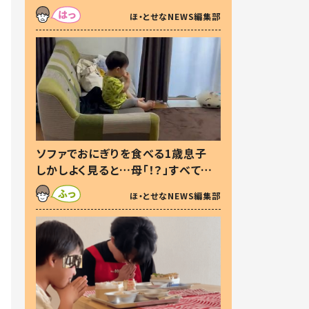
た本音とは
ほ・とせなNEWS編集部
ソファでおにぎりを食べる1歳息子
しかしよく見ると…母「！？」すべてを
察した母の投稿に「可愛いから許
ほ・とせなNEWS編集部
す！」「現行犯〜」