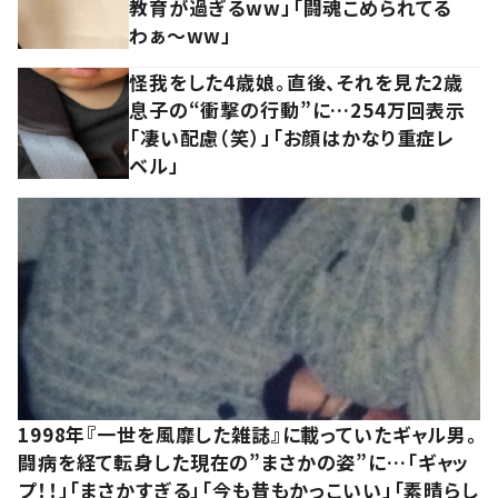
教育が過ぎるww」「闘魂こめられてる
わぁ～ww」
怪我をした4歳娘。直後、それを見た2歳
息子の“衝撃の行動”に…254万回表示
「凄い配慮（笑）」「お顔はかなり重症レ
ベル」
1998年『一世を風靡した雑誌』に載っていたギャル男。
闘病を経て転身した現在の”まさかの姿”に…「ギャッ
プ！！」「まさかすぎる」「今も昔もかっこいい」「素晴らし