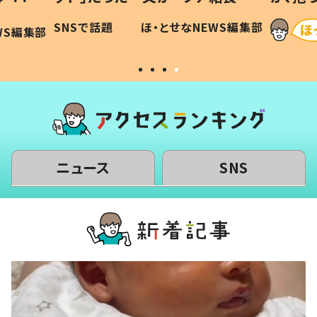
に「可愛
作り続ける理由とは #令和の親
「涙が
SNSで話題
ほ・とせなNEWS編集部
WS編集部
#令和の子
い」
ニュース
SNS