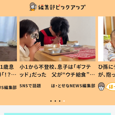
1歳息
小1から不登校、息子は「ギフテ
ひ孫に
「！？」
ッド」だった 父が“ウチ給食”を
が、抱
に「可愛
作り続ける理由とは #令和の親
「涙が
SNSで話題
ほ・とせなNEWS編集部
WS編集部
#令和の子
い」