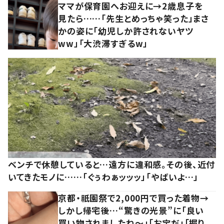
ママが保育園へお迎えに→2歳息子を
見たら……「先生とめっちゃ笑った」まさ
かの姿に「幼児しか許されないヤツ
ww」「大渋滞すぎるw」
ベンチで休憩していると…遠方に違和感。その後、近付
いてきたモノに……「ぐぅわぁッッッ」「やばいよ…」
京都・祇園祭で2,000円で買った着物→
しかし帰宅後…“驚きの光景”に「良い
買い物されましたね～」「お宝だ」「掘り