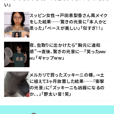
い」
スッピン女性→戸田恵梨香さん風メイク
をした結果……驚きの光景に「本人かと
思った」「ベースが美しい」「似すぎ！！」
夜、虫取りに出かけたら“胸元に違和
感”→直後、驚きの光景に…「笑ったｗｗ
ｗ」「ギャップww」
メルカリで買ったズッキーニの種。→土
に植えて3ヶ月放置した結果……『衝撃
の光景』に「ズッキーニも凶器になるの
か、、」「野太い音！笑」