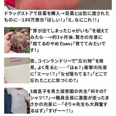
ドラッグストアで目薬を購入→目薬とは別に渡された
ものに…180万表示「ほしい！」「え、なにこれ！！」
“芽が出てしまったじゃがいも”を植えて
みたら…→約3ヶ月後、驚きの光景に
「捨てるのやめたｗｗ」「育ててみたいで
す！」
夜、コインランドリーで“忘れ物”を発
見。よく見ると……「はぁ？」衝撃の光景
に「エーッ！？」「なぜ落ちてる？」「どこで
忘れたことに気づくの？」
3歳息子を見た保育園の先生「何そのT
シャツ！？」→職員全員に激震が走ったま
さかの光景に…「そりゃ先生も大興奮す
るはず」「すげーー！！」