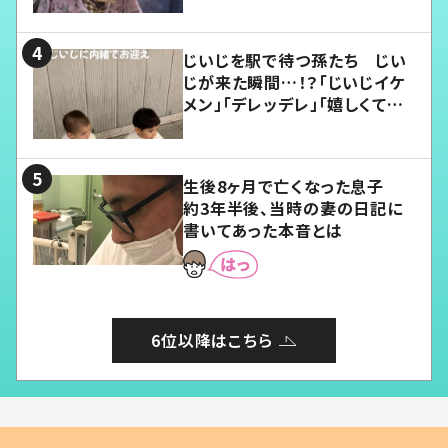
じいじを駅で待つ孫たち じい
じが来た瞬間…！？「じいじイケ
メン」「デレッデレ」「嬉しくて可
愛くてたまらない」「幸せになれ
る」
生後8ヶ月で亡くなった息子
約3年半後、当時の妻の日記に
書いてあった本音とは
6位以降はこちら