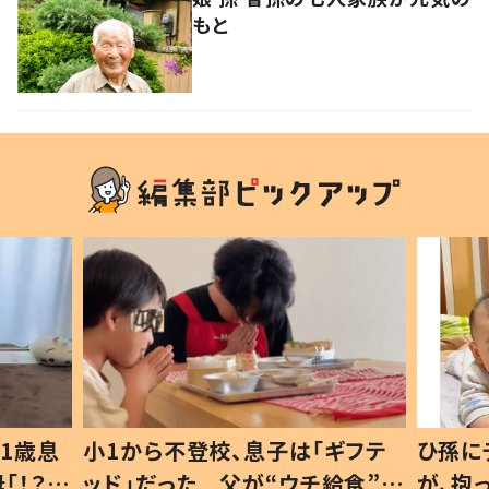
もと
1歳息
小1から不登校、息子は「ギフテ
ひ孫に
「！？」
ッド」だった 父が“ウチ給食”を
が、抱