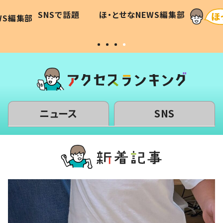
に「可愛
作り続ける理由とは #令和の親
「涙が
SNSで話題
ほ・とせなNEWS編集部
WS編集部
#令和の子
い」
ニュース
SNS