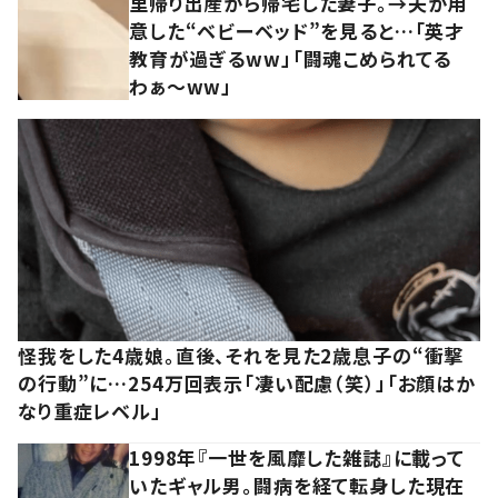
里帰り出産から帰宅した妻子。→夫が用
意した“ベビーベッド”を見ると…「英才
教育が過ぎるww」「闘魂こめられてる
わぁ～ww」
怪我をした4歳娘。直後、それを見た2歳息子の“衝撃
の行動”に…254万回表示「凄い配慮（笑）」「お顔はか
なり重症レベル」
1998年『一世を風靡した雑誌』に載って
いたギャル男。闘病を経て転身した現在