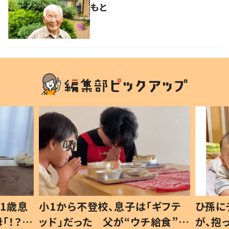
もと
1歳息
小1から不登校、息子は「ギフテ
ひ孫に
「！？」
ッド」だった 父が“ウチ給食”を
が、抱