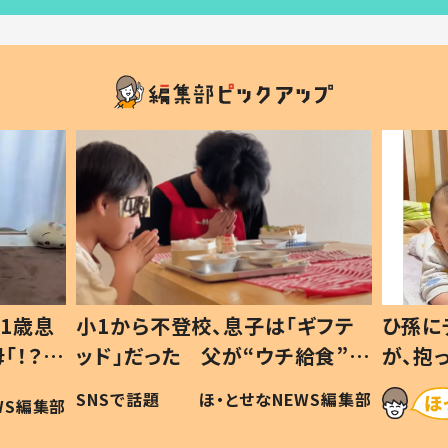
1歳息
小1から不登校、息子は「ギフテ
ひ孫に
「！？」
ッド」だった 父が“ウチ給食”を
が、抱
に「可愛
作り続ける理由とは #令和の親
「涙が
SNSで話題
ほ・とせなNEWS編集部
WS編集部
#令和の子
い」