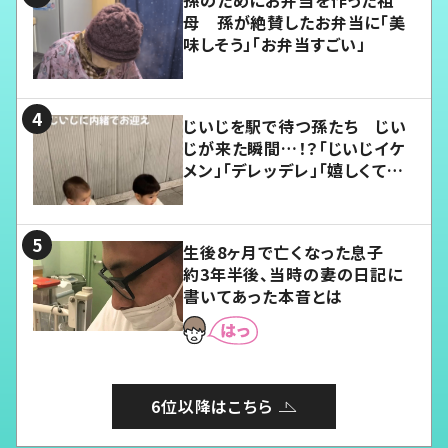
孫のためにお弁当を作った祖
母 孫が絶賛したお弁当に「美
味しそう」「お弁当すごい」
じいじを駅で待つ孫たち じい
じが来た瞬間…！？「じいじイケ
メン」「デレッデレ」「嬉しくて可
愛くてたまらない」「幸せになれ
る」
生後8ヶ月で亡くなった息子
約3年半後、当時の妻の日記に
書いてあった本音とは
6位以降はこちら