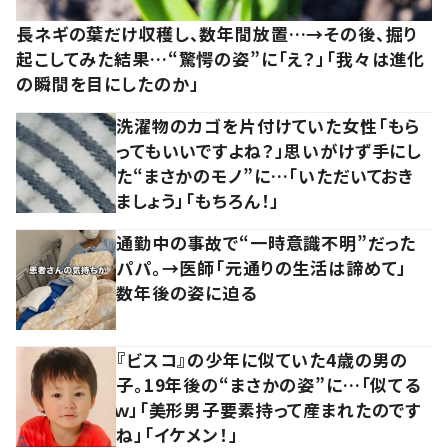
長ネギの葉だけ収穫し、数年間放置…→その後、掘り
起こしてみた結果…“驚愕の姿”に「え？」「我々は進化
の瞬間を目にしたのか」
洗濯物のカゴを片付けていた女性「もら
ってもいいですよね？」思いがけず手にし
た“まさかのモノ”に…「いただいておき
ましょう」「もちろん！」
通勤中の事故で“一時意識不明”だった
パパ。→医師「元通りの生活は諦めて」
数年後の姿に迫る
『ビスコ』の少年に似ていた4歳の男の
子。19年後の“まさかの姿”に…「似てる
ｗ」「美形男子要素持って産まれたのです
ね」「イケメン！」