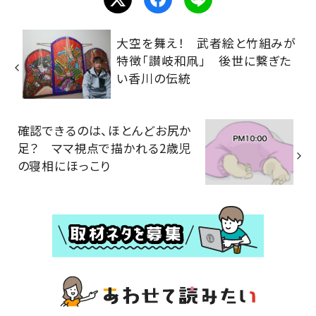
大空を舞え！ 武者絵と竹組みが
特徴「讃岐和凧」 後世に繋ぎた
い香川の伝統
確認できるのは、ほとんどお尻か
足？ ママ視点で描かれる2歳児
の寝相にほっこり