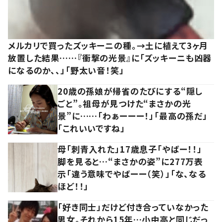
メルカリで買ったズッキーニの種。→土に植えて3ヶ月
放置した結果……『衝撃の光景』に「ズッキーニも凶器
になるのか、、」「野太い音！笑」
20歳の孫娘が帰省のたびにする“隠し
ごと”。祖母が見つけた“まさかの光
景”に……「わぁーーー！」「最高の孫だ」
「これいいですね」
母「刺青入れた」17歳息子「やばー！！」
脚を見ると…“まさかの姿”に277万表
示「違う意味でやばーー（笑）」「な、なる
ほど！！」
「好き同士」だけど付き合っていなかった
男女。それから15年…小中高と同じだっ