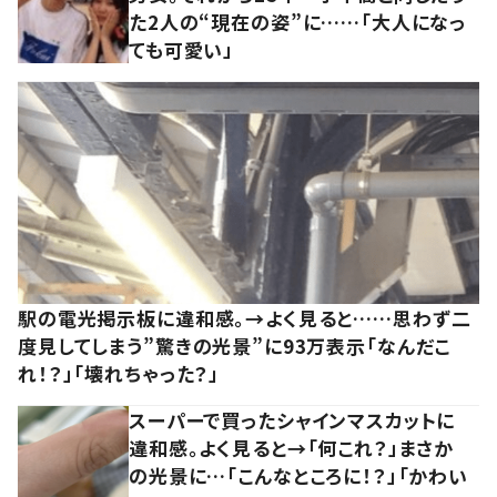
た2人の“現在の姿”に……「大人になっ
ても可愛い」
駅の電光掲示板に違和感。→よく見ると……思わず二
度見してしまう”驚きの光景”に93万表示「なんだこ
れ！？」「壊れちゃった？」
スーパーで買ったシャインマスカットに
違和感。よく見ると→「何これ？」まさか
の光景に…「こんなところに！？」「かわい