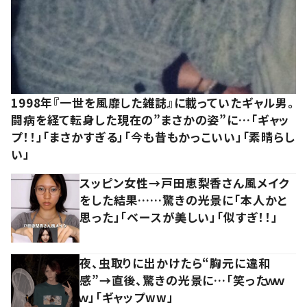
1998年『一世を風靡した雑誌』に載っていたギャル男。
闘病を経て転身した現在の”まさかの姿”に…「ギャッ
プ！！」「まさかすぎる」「今も昔もかっこいい」「素晴らし
い」
スッピン女性→戸田恵梨香さん風メイク
をした結果……驚きの光景に「本人かと
思った」「ベースが美しい」「似すぎ！！」
夜、虫取りに出かけたら“胸元に違和
感”→直後、驚きの光景に…「笑ったｗｗ
ｗ」「ギャップww」