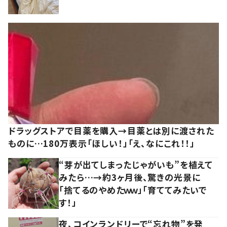
ドラッグストアで目薬を購入→目薬とは別に渡された
ものに…180万表示「ほしい！」「え、なにこれ！！」
“芽が出てしまったじゃがいも”を植えて
みたら…→約3ヶ月後、驚きの光景に
「捨てるのやめたｗｗ」「育ててみたいで
す！」
夜、コインランドリーで“忘れ物”を発