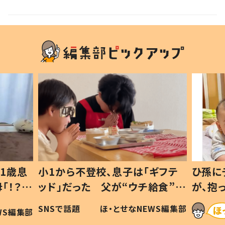
1歳息
小1から不登校、息子は「ギフテ
ひ孫に
「！？」
ッド」だった 父が“ウチ給食”を
が、抱
に「可愛
作り続ける理由とは #令和の親
「涙が
SNSで話題
ほ・とせなNEWS編集部
WS編集部
#令和の子
い」