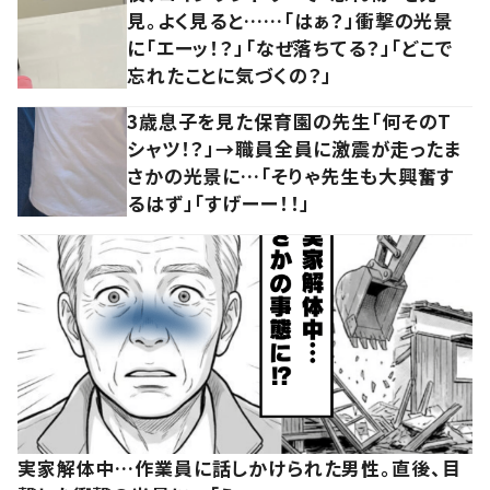
見。よく見ると……「はぁ？」衝撃の光景
に「エーッ！？」「なぜ落ちてる？」「どこで
忘れたことに気づくの？」
3歳息子を見た保育園の先生「何そのT
シャツ！？」→職員全員に激震が走ったま
さかの光景に…「そりゃ先生も大興奮す
るはず」「すげーー！！」
実家解体中…作業員に話しかけられた男性。直後、目