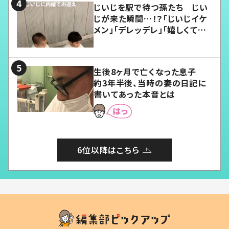
じいじを駅で待つ孫たち じい
じが来た瞬間…！？「じいじイケ
メン」「デレッデレ」「嬉しくて可
愛くてたまらない」「幸せになれ
る」
生後8ヶ月で亡くなった息子
約3年半後、当時の妻の日記に
書いてあった本音とは
6位以降はこちら