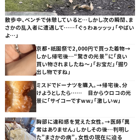
散歩中、ベンチで休憩していると…しかし次の瞬間、ま
さかの乱入者に遭遇して……「ぐぅわぁッッッ」「やばい
よ…」
京都・祇園祭で2,000円で買った着物→
しかし帰宅後…“驚きの光景”に「良い
買い物されましたね～」「お宝だ」「掘り
出し物ですね」
ミスドでドーナツを購入。→帰宅後、分
けようとしたら…… 目からウロコの光
景に「サイコーですww」「激しいw」
胸部に違和感を覚えた女性。→医師「異
常はありません」しかしその後…判明し
た”まさかの病”。女性の現在に迫る