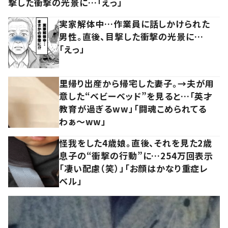
撃した衝撃の光景に…「えっ」
実家解体中…作業員に話しかけられた
男性。直後、目撃した衝撃の光景に…
「えっ」
里帰り出産から帰宅した妻子。→夫が用
意した“ベビーベッド”を見ると…「英才
教育が過ぎるww」「闘魂こめられてる
わぁ～ww」
怪我をした4歳娘。直後、それを見た2歳
息子の“衝撃の行動”に…254万回表示
「凄い配慮（笑）」「お顔はかなり重症レ
ベル」