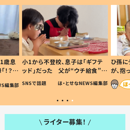
1歳息
小1から不登校、息子は「ギフテ
ひ孫に
「！？」
ッド」だった 父が“ウチ給食”を
が、抱
に「可愛
作り続ける理由とは #令和の親
「涙が
SNSで話題
ほ・とせなNEWS編集部
WS編集部
#令和の子
い」
ライター募集！