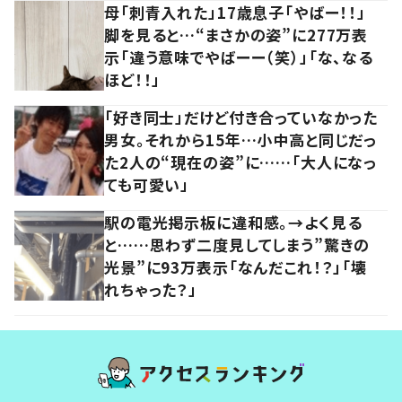
母「刺青入れた」17歳息子「やばー！！」
脚を見ると…“まさかの姿”に277万表
示「違う意味でやばーー（笑）」「な、なる
ほど！！」
「好き同士」だけど付き合っていなかった
男女。それから15年…小中高と同じだっ
た2人の“現在の姿”に……「大人になっ
ても可愛い」
駅の電光掲示板に違和感。→よく見る
と……思わず二度見してしまう”驚きの
光景”に93万表示「なんだこれ！？」「壊
れちゃった？」