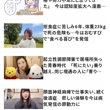
た」 今は認知度拡大へ漫画で
発信
拒食症に苦しみ6年、体重23kg
で死の危険も…今はおむすび
で‟食べる喜び”を発信
起立性調節障害で居場所失っ
た青春時代 「死にたい」乗り
越え、同じ境遇の人に「寄り添
いたい」
顔面神経麻痺で仕事失い、続く
後遺症 悲しい体験を今は病
気発信の原動力に