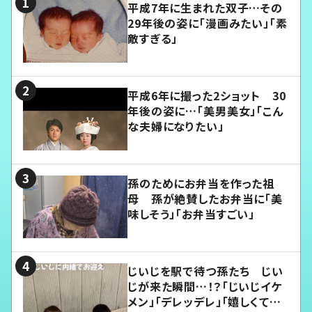
平成7年に生まれた双子…その
29年後の姿に「漫画みたい」「素
敵すぎる」
平成6年に撮った2ショット 30
年後の姿に…「美男美女」「こん
な夫婦になりたい」
孫のためにお弁当を作った祖
母 孫が絶賛したお弁当に「美
味しそう」「お弁当すごい」
じいじを駅で待つ孫たち じい
じが来た瞬間…！？「じいじイケ
メン」「デレッデレ」「嬉しくて可