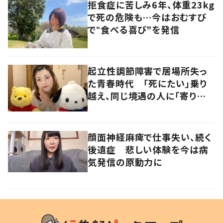
拒食症に苦しみ6年、体重23kg
で死の危険も…今はおむすび
で‟食べる喜び”を発信
起立性調節障害で居場所失っ
た青春時代 「死にたい」乗り
越え、同じ境遇の人に「寄り添
いたい」
顔面神経麻痺で仕事失い、続く
後遺症 悲しい体験を今は病
気発信の原動力に