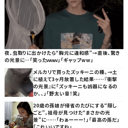
夜、虫取りに出かけたら“胸元に違和感”→直後、驚き
の光景に…「笑ったｗｗｗ」「ギャップww」
メルカリで買ったズッキーニの種。→土
に植えて3ヶ月放置した結果……『衝撃
の光景』に「ズッキーニも凶器になるの
か、、」「野太い音！笑」
20歳の孫娘が帰省のたびにする“隠し
ごと”。祖母が見つけた“まさかの光
景”に……「わぁーーー！」「最高の孫だ」
「これいいですね」