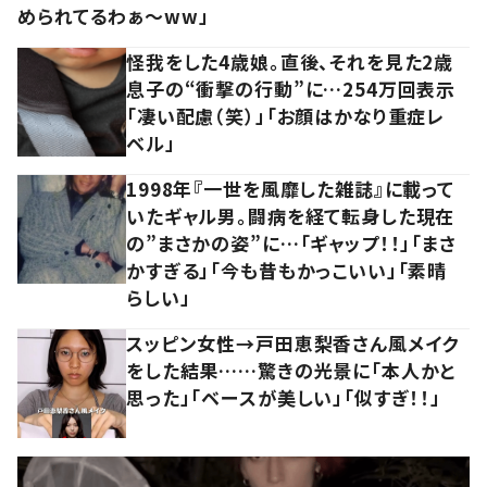
められてるわぁ～ww」
怪我をした4歳娘。直後、それを見た2歳
息子の“衝撃の行動”に…254万回表示
「凄い配慮（笑）」「お顔はかなり重症レ
ベル」
1998年『一世を風靡した雑誌』に載って
いたギャル男。闘病を経て転身した現在
の”まさかの姿”に…「ギャップ！！」「まさ
かすぎる」「今も昔もかっこいい」「素晴
らしい」
スッピン女性→戸田恵梨香さん風メイク
をした結果……驚きの光景に「本人かと
思った」「ベースが美しい」「似すぎ！！」