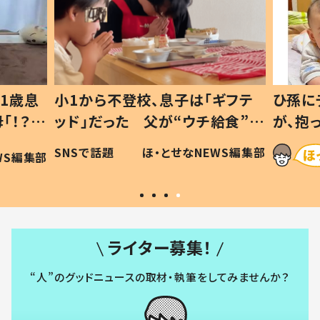
1歳息
小1から不登校、息子は「ギフテ
ひ孫に
「！？」
ッド」だった 父が“ウチ給食”を
が、抱
に「可愛
作り続ける理由とは #令和の親
「涙が
SNSで話題
ほ・とせなNEWS編集部
WS編集部
#令和の子
い」
ライター募集！
“人”のグッドニュースの取材・執筆をしてみませんか？