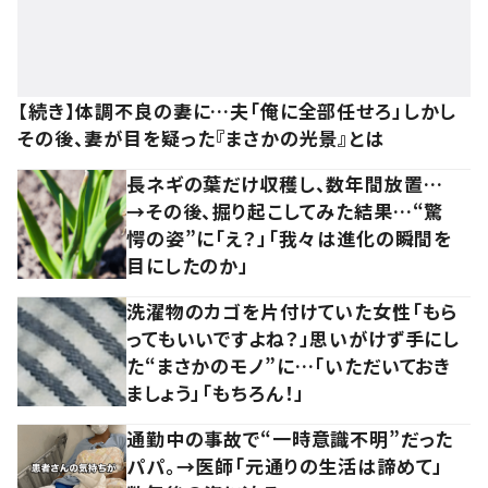
【続き】体調不良の妻に…夫「俺に全部任せろ」しかし
その後、妻が目を疑った『まさかの光景』とは
長ネギの葉だけ収穫し、数年間放置…
→その後、掘り起こしてみた結果…“驚
愕の姿”に「え？」「我々は進化の瞬間を
目にしたのか」
洗濯物のカゴを片付けていた女性「もら
ってもいいですよね？」思いがけず手にし
た“まさかのモノ”に…「いただいておき
ましょう」「もちろん！」
通勤中の事故で“一時意識不明”だった
パパ。→医師「元通りの生活は諦めて」