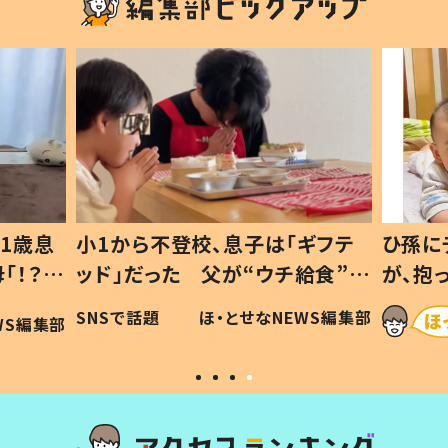
1歳息
小1から不登校、息子は「ギフテ
ひ孫に
「！？」
ッド」だった 父が“ウチ給食”を
が、抱
に「可愛
作り続ける理由とは #令和の親
「涙が
SNSで話題
ほ・とせなNEWS編集部
WS編集部
#令和の子
い」