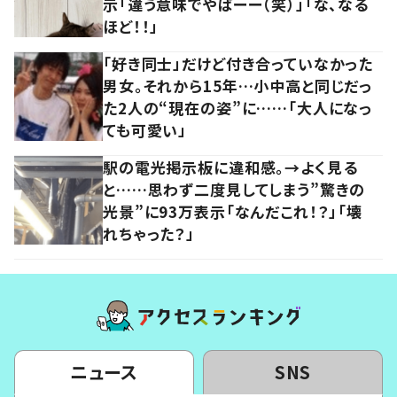
示「違う意味でやばーー（笑）」「な、なる
ほど！！」
「好き同士」だけど付き合っていなかった
男女。それから15年…小中高と同じだっ
た2人の“現在の姿”に……「大人になっ
ても可愛い」
駅の電光掲示板に違和感。→よく見る
と……思わず二度見してしまう”驚きの
光景”に93万表示「なんだこれ！？」「壊
れちゃった？」
ニュース
SNS