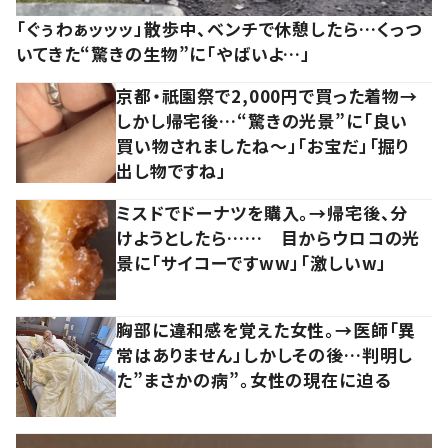
「ぐぅわぁッッッ」散歩中、ベンチで休憩したら…くっつ
いてきた“驚きの生物”に「やばいよ…」
京都・祇園祭で2,000円で買った着物→
しかし帰宅後…“驚きの光景”に「良い
買い物されましたね～」「お宝だ」「掘り
出し物ですね」
ミスドでドーナツを購入。→帰宅後、分
けようとしたら…… 目からウロコの光
景に「サイコーですww」「激しいw」
胸部に違和感を覚えた女性。→医師「異
常はありません」しかしその後…判明し
た”まさかの病”。女性の現在に迫る