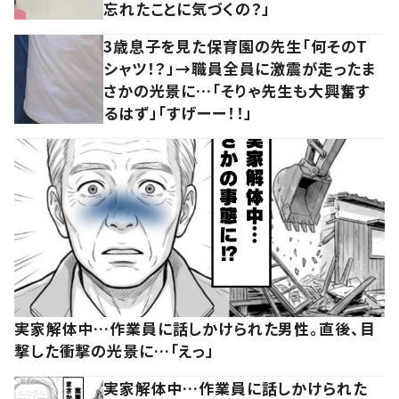
忘れたことに気づくの？」
3歳息子を見た保育園の先生「何そのT
シャツ！？」→職員全員に激震が走ったま
さかの光景に…「そりゃ先生も大興奮す
るはず」「すげーー！！」
実家解体中…作業員に話しかけられた男性。直後、目
撃した衝撃の光景に…「えっ」
実家解体中…作業員に話しかけられた