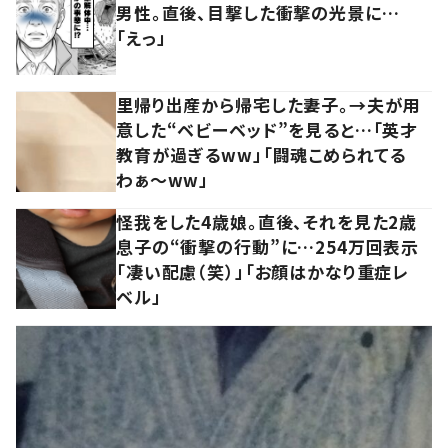
男性。直後、目撃した衝撃の光景に…
「えっ」
里帰り出産から帰宅した妻子。→夫が用
意した“ベビーベッド”を見ると…「英才
教育が過ぎるww」「闘魂こめられてる
わぁ～ww」
怪我をした4歳娘。直後、それを見た2歳
息子の“衝撃の行動”に…254万回表示
「凄い配慮（笑）」「お顔はかなり重症レ
ベル」