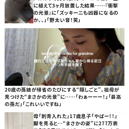
に植えて3ヶ月放置した結果……『衝撃
の光景』に「ズッキーニも凶器になるの
か、、」「野太い音！笑」
20歳の孫娘が帰省のたびにする“隠しごと”。祖母が
見つけた“まさかの光景”に……「わぁーーー！」「最高
の孫だ」「これいいですね」
母「刺青入れた」17歳息子「やばー！！」
脚を見ると…“まさかの姿”に277万表