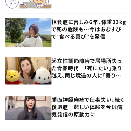
発信
拒食症に苦しみ6年、体重23kg
で死の危険も…今はおむすび
で‟食べる喜び”を発信
起立性調節障害で居場所失っ
た青春時代 「死にたい」乗り
越え、同じ境遇の人に「寄り添
いたい」
顔面神経麻痺で仕事失い、続く
後遺症 悲しい体験を今は病
気発信の原動力に