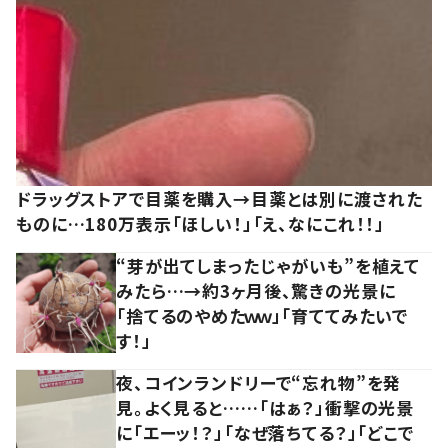
ドラッグストアで目薬を購入→目薬とは別に渡された
ものに…180万表示「ほしい！」「え、なにこれ！！」
“芽が出てしまったじゃがいも”を植えて
みたら…→約3ヶ月後、驚きの光景に
「捨てるのやめたｗｗ」「育ててみたいで
す！」
夜、コインランドリーで“忘れ物”を発
見。よく見ると……「はぁ？」衝撃の光景
に「エーッ！？」「なぜ落ちてる？」「どこで