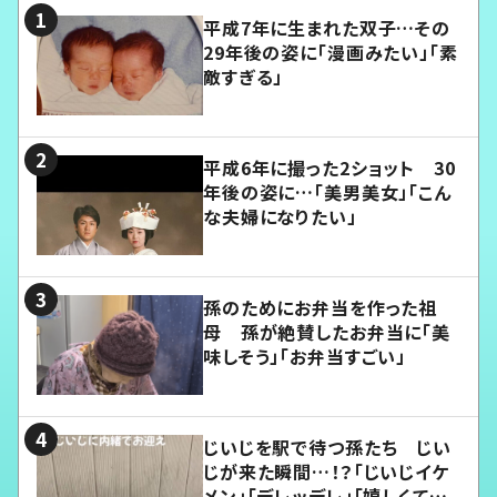
平成7年に生まれた双子…その
29年後の姿に「漫画みたい」「素
敵すぎる」
平成6年に撮った2ショット 30
年後の姿に…「美男美女」「こん
な夫婦になりたい」
孫のためにお弁当を作った祖
母 孫が絶賛したお弁当に「美
味しそう」「お弁当すごい」
じいじを駅で待つ孫たち じい
じが来た瞬間…！？「じいじイケ
メン」「デレッデレ」「嬉しくて可