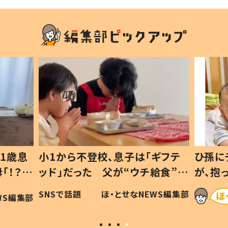
1歳息
小1から不登校、息子は「ギフテ
ひ孫に
「！？」
ッド」だった 父が“ウチ給食”を
が、抱
に「可愛
作り続ける理由とは #令和の親
「涙が
SNSで話題
ほ・とせなNEWS編集部
WS編集部
#令和の子
い」