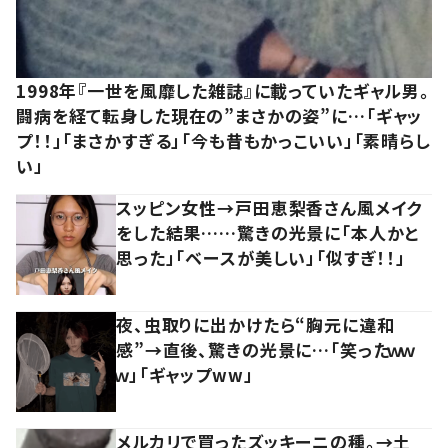
1998年『一世を風靡した雑誌』に載っていたギャル男。
闘病を経て転身した現在の”まさかの姿”に…「ギャッ
プ！！」「まさかすぎる」「今も昔もかっこいい」「素晴らし
い」
スッピン女性→戸田恵梨香さん風メイク
をした結果……驚きの光景に「本人かと
思った」「ベースが美しい」「似すぎ！！」
夜、虫取りに出かけたら“胸元に違和
感”→直後、驚きの光景に…「笑ったｗｗ
ｗ」「ギャップww」
メルカリで買ったズッキーニの種。→土