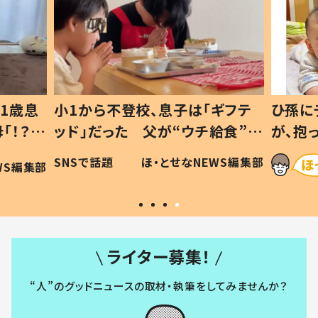
1歳息
小1から不登校、息子は「ギフテ
ひ孫に
「！？」
ッド」だった 父が“ウチ給食”を
が、抱
に「可愛
作り続ける理由とは #令和の親
「涙が
SNSで話題
ほ・とせなNEWS編集部
WS編集部
#令和の子
い」
ライター募集！
“人”のグッドニュースの取材・執筆をしてみませんか？