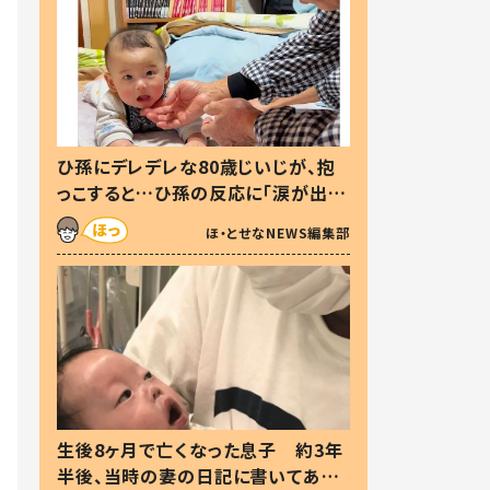
ひ孫にデレデレな80歳じいじが、抱
っこすると…ひ孫の反応に「涙が出ま
した」「可愛くて仕方ない」
ほ・とせなNEWS編集部
生後8ヶ月で亡くなった息子 約3年
半後、当時の妻の日記に書いてあっ