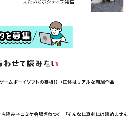
えたいとポジティブ発信
」ゲームボーイソフトの基板!?→正体はリアルな刺繍作品
立ち読み→コミケ会場ざわつく 「そんなに真剣には読めません