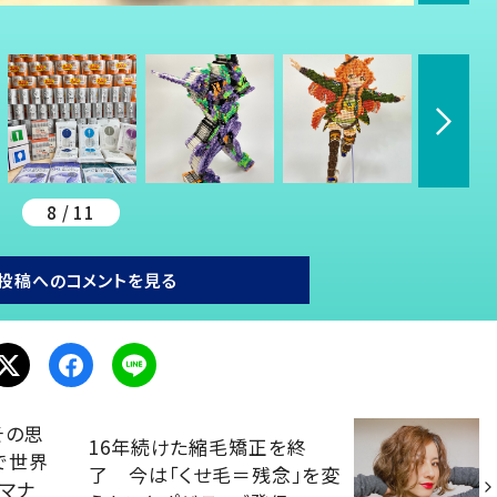
8 / 11
投稿へのコメントを見る
その思
16年続けた縮毛矯正を終
で世界
了 今は「くせ毛＝残念」を変
マナ