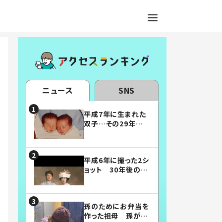
ニュース
SNS
平成7年に生まれた
双子…その29年後
の姿に「漫画みたい」
「素敵すぎる」
平成6年に撮った2シ
ョット 30年後の姿
に…「美男美女」「こ
んな夫婦になりた
い」
孫のためにお弁当を
作った祖母 孫が絶