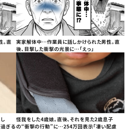
性。直
実家解体中…作業員に話しかけられた男性。直
後、目撃した衝撃の光景に…「えっ」
意し
怪我をした4歳娘。直後、それを見た2歳息子
が過ぎる
の“衝撃の行動”に…254万回表示「凄い配慮