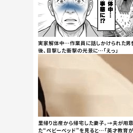
実家解体中…作業員に話しかけられた男
後、目撃した衝撃の光景に…「えっ」
里帰り出産から帰宅した妻子。→夫が用
た“ベビーベッド”を見ると…「英才教育