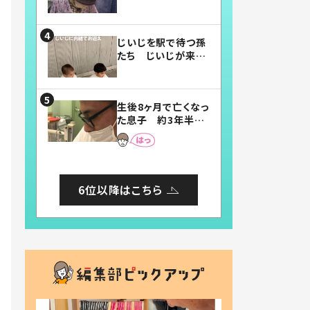
賛したお弁当に「美
味しそう」「お弁当す
ごい」
じいじを駅で待つ孫
たち じいじが来た
瞬間…！？「じいじイ
ケメン」「デレッデレ」
「嬉しくて可愛くてた
生後8ヶ月で亡くなっ
まらない」「幸せにな
た息子 約3年半
れる」
後、当時の妻の日記
に書いてあった本音
とは
6位以降はこちら