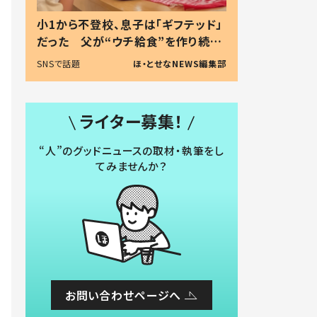
小1から不登校、息子は「ギフテッド」
だった 父が“ウチ給食”を作り続け
る理由とは #令和の親 #令和の子
SNSで話題
ほ・とせなNEWS編集部
ライター募集！
“人”のグッドニュースの取材・執筆をし
てみませんか？
お問い合わせページへ