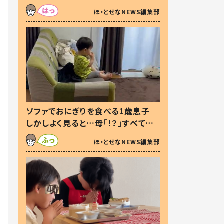
た本音とは
ほ・とせなNEWS編集部
ソファでおにぎりを食べる1歳息子
しかしよく見ると…母「！？」すべてを
察した母の投稿に「可愛いから許
ほ・とせなNEWS編集部
す！」「現行犯〜」