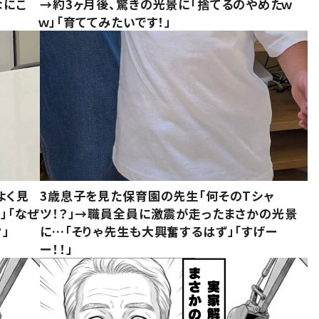
なにこ
→約3ヶ月後、驚きの光景に「捨てるのやめたｗ
ｗ」「育ててみたいです！」
よく見
3歳息子を見た保育園の先生「何そのTシャ
」「なぜ
ツ！？」→職員全員に激震が走ったまさかの光景
」
に…「そりゃ先生も大興奮するはず」「すげー
ー！！」