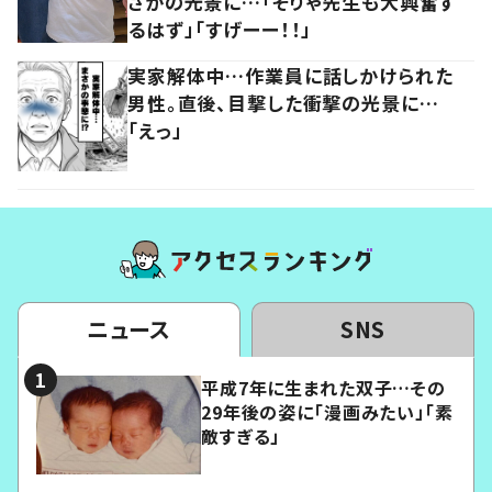
さかの光景に…「そりゃ先生も大興奮す
るはず」「すげーー！！」
実家解体中…作業員に話しかけられた
男性。直後、目撃した衝撃の光景に…
「えっ」
ニュース
SNS
平成7年に生まれた双子…その
29年後の姿に「漫画みたい」「素
敵すぎる」