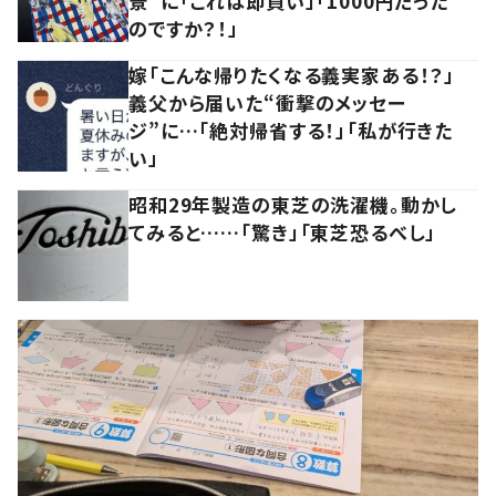
景”に「これは即買い」「1000円だった
のですか？！」
嫁「こんな帰りたくなる義実家ある！？」
義父から届いた“衝撃のメッセー
ジ”に…「絶対帰省する！」「私が行きた
い」
昭和29年製造の東芝の洗濯機。動かし
てみると……「驚き」「東芝恐るべし」