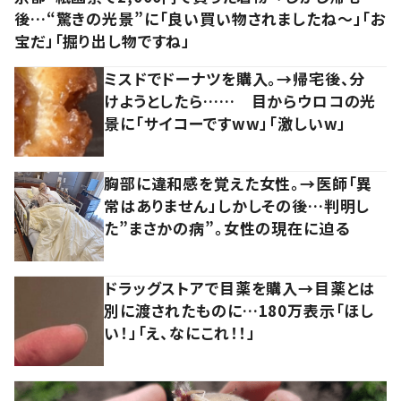
後…“驚きの光景”に「良い買い物されましたね～」「お
宝だ」「掘り出し物ですね」
ミスドでドーナツを購入。→帰宅後、分
けようとしたら…… 目からウロコの光
景に「サイコーですww」「激しいw」
胸部に違和感を覚えた女性。→医師「異
常はありません」しかしその後…判明し
た”まさかの病”。女性の現在に迫る
ドラッグストアで目薬を購入→目薬とは
別に渡されたものに…180万表示「ほし
い！」「え、なにこれ！！」