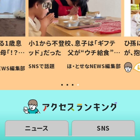
1歳息
小1から不登校、息子は「ギフテ
ひ孫に
「！？」
ッド」だった 父が“ウチ給食”を
が、抱
に「可愛
作り続ける理由とは #令和の親
「涙が
SNSで話題
ほ・とせなNEWS編集部
WS編集部
#令和の子
い」
ニュース
SNS