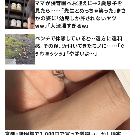
ママが保育園へお迎えに→2歳息子を
見たら……「先生とめっちゃ笑った」まさ
かの姿に「幼児しか許されないヤツ
ww」「大渋滞すぎるw」
ベンチで休憩していると…遠方に違和
感。その後、近付いてきたモノに……「ぐ
ぅわぁッッッ」「やばいよ…」
京都・祇園祭で2,000円で買った着物→しかし帰宅