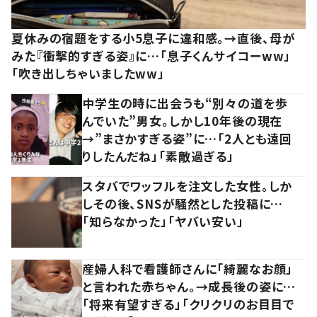
夏休みの宿題をする小5息子に違和感。→直後、母が
みた『衝撃的すぎる姿』に…「息子くんサイコーww」
「吹き出しちゃいましたww」
中学生の時に出会うも“別々の道を歩
んでいた”男女。しかし10年後の現在
→”まさかすぎる姿”に…「2人とも遠回
りしたんだね」「素敵過ぎる」
スタバでワッフルを注文した女性。しか
しその後、SNSが騒然とした投稿に…
「知らなかった」「ヤバい安い」
産婦人科で看護師さんに「綺麗なお顔」
と言われた赤ちゃん。→成長後の姿に…
「将来有望すぎる」「クリクリのお目目で