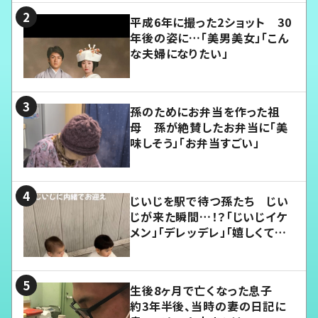
平成6年に撮った2ショット 30
年後の姿に…「美男美女」「こん
な夫婦になりたい」
孫のためにお弁当を作った祖
母 孫が絶賛したお弁当に「美
味しそう」「お弁当すごい」
じいじを駅で待つ孫たち じい
じが来た瞬間…！？「じいじイケ
メン」「デレッデレ」「嬉しくて可
愛くてたまらない」「幸せになれ
る」
生後8ヶ月で亡くなった息子
約3年半後、当時の妻の日記に