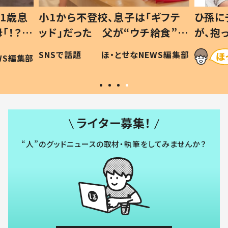
1歳息
小1から不登校、息子は「ギフテ
ひ孫に
「！？」
ッド」だった 父が“ウチ給食”を
が、抱
に「可愛
作り続ける理由とは #令和の親
「涙が
SNSで話題
ほ・とせなNEWS編集部
WS編集部
#令和の子
い」
ライター募集！
“人”のグッドニュースの取材・執筆をしてみませんか？