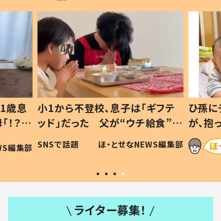
1歳息
小1から不登校、息子は「ギフテ
ひ孫に
「！？」
ッド」だった 父が“ウチ給食”を
が、抱
に「可愛
作り続ける理由とは #令和の親
「涙が
SNSで話題
ほ・とせなNEWS編集部
WS編集部
#令和の子
い」
ライター募集！