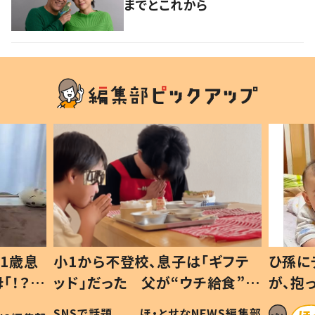
までとこれから
1歳息
小1から不登校、息子は「ギフテ
ひ孫に
「！？」
ッド」だった 父が“ウチ給食”を
が、抱
に「可愛
作り続ける理由とは #令和の親
「涙が
SNSで話題
ほ・とせなNEWS編集部