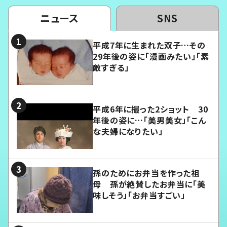
ニュース
SNS
平成7年に生まれた双子…その
29年後の姿に「漫画みたい」「素
敵すぎる」
平成6年に撮った2ショット 30
年後の姿に…「美男美女」「こん
な夫婦になりたい」
孫のためにお弁当を作った祖
母 孫が絶賛したお弁当に「美
味しそう」「お弁当すごい」