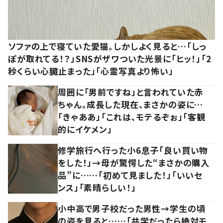
ソファの上で寝ていた愛猫。しかしよく見ると…「しっ
ぽが取れてる！？」SNSがザワついた光景に「ヒッ！」「2
秒くらい心臓止まった」「心霊写真より怖い」
周囲に「男前ですね」と言われていた赤
ちゃん。成長した現在、まさかの姿に…
「きゃああ」「これは、モテるぞぉ」「客観
的にイケメン」
修学旅行へ行った小6息子「良い買い物
をした！」→母が驚愕した“まさかの購入
品”に……「初めて見ました！」「いいセ
ンス」「素晴らしい！」
小中高で男子校だった男性→学生の頃
の姿を見ると……「共学だったら絶対モ