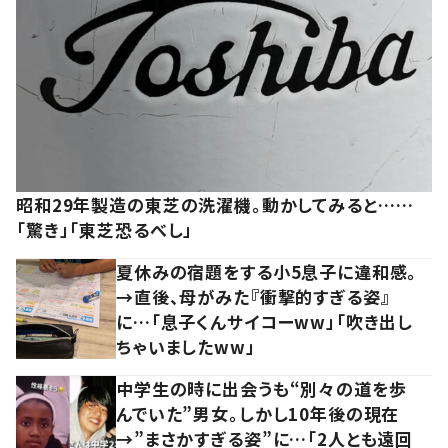
昭和29年製造の東芝の洗濯機。動かしてみると……
「驚き」「東芝恐るべし」
夏休みの宿題をする小5息子に違和感。
→直後、母がみた『衝撃的すぎる姿』
に…「息子くんサイコーww」「吹き出し
ちゃいましたww」
中学生の時に出会うも“別々の道を歩
んでいた”男女。しかし10年後の現在
→”まさかすぎる姿”に…「2人とも遠回