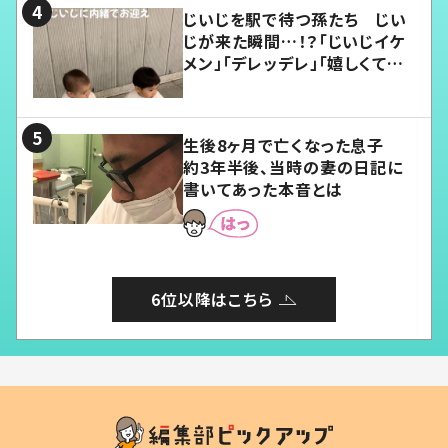
じいじを駅で待つ孫たち じい
じが来た瞬間…！？「じいじイケ
メン」「デレッデレ」「嬉しくて可
愛くてたまらない」「幸せになれ
る」
生後8ヶ月で亡くなった息子
約3年半後、当時の妻の日記に
書いてあった本音とは
6位以降はこちら