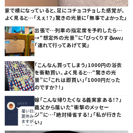
家で横になっていると、足にコチョコチョした感覚が。
よく見ると…「えぇ！？」驚きの光景に「無事でよかった」
出張で…列車の指定席を予約したら…
→“想定外の光景”に「びっくりするｗｗ」
「連れて行ってあげて笑」
「こんなん買ってしまう」1000円の浴衣
を衝動買い。よく見ると…“驚きの光
景”に「これは即買い」「1000円だった
のですか？！」
嫁「こんな帰りたくなる義実家ある！？」
義父から届いた“衝撃のメッセー
ジ”に…「絶対帰省する！」「私が行きた
い」