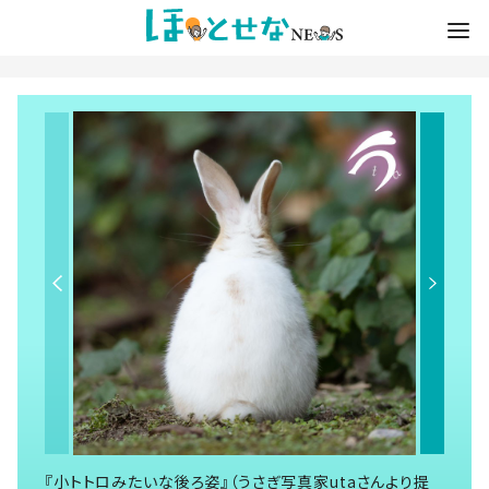
『小トトロみたいな後ろ姿』（うさぎ写真家utaさんより提