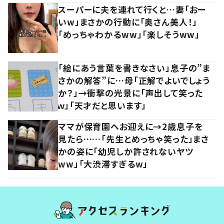
スーパーに夫を連れて行くと…妻「おー
いw」まさかの行動に「奥さん美人！」
「めっちゃわかるww」「楽しそうww」
「絵にあう言葉を書きなさい」息子の”ま
さかの解答”に…母「正解でよいでしょう
か？」→衝撃の光景に「声出して笑った
ｗ」「天才だと思います」
ママが保育園へお迎えに→2歳息子を
見たら……「先生とめっちゃ笑った」まさ
かの姿に「幼児しか許されないヤツ
ww」「大渋滞すぎるw」