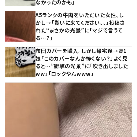
なかったのかも」
A5ランクの牛肉をいただいた女性。し
かし→「貰いに来てください、、」投稿さ
れた“まさかの光景”に「マジで言うて
る…？」
布団カバーを購入。しかし帰宅後→高1
娘「このカバーなんか怖くない？」よく見
ると…”衝撃の光景”に「吹き出しました
ww」「ロックやんwww」