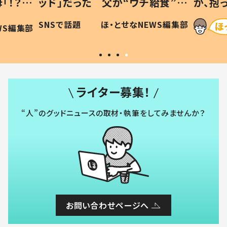
「！？」
ッド」だった 父が“ウチ給食”を
が、抱
に「可愛
作り続ける理由とは #令和の親
「涙が
SNSで話題
ほ・とせなNEWS編集部
WS編集部
#令和の子
い」
ライター募集！
“人”のグッドニュースの取材・執筆をしてみませんか？
お問い合わせページへ