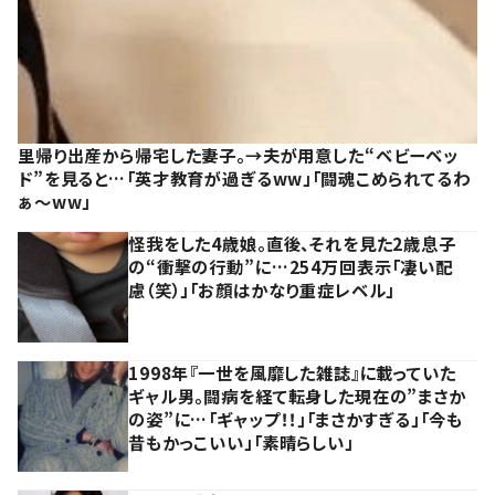
里帰り出産から帰宅した妻子。→夫が用意した“ベビーベッ
ド”を見ると…「英才教育が過ぎるww」「闘魂こめられてるわ
ぁ～ww」
怪我をした4歳娘。直後、それを見た2歳息子
の“衝撃の行動”に…254万回表示「凄い配
慮（笑）」「お顔はかなり重症レベル」
1998年『一世を風靡した雑誌』に載っていた
ギャル男。闘病を経て転身した現在の”まさか
の姿”に…「ギャップ！！」「まさかすぎる」「今も
昔もかっこいい」「素晴らしい」