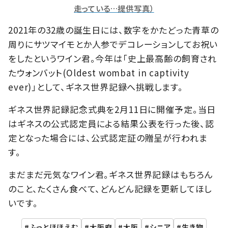
走っている…提供写真）
2021年の32歳の誕生日には、数字をかたどった青草の
周りにサツマイモとか人参でデコレーションしてお祝い
をしたというワイン君。今年は「史上最高齢の飼育され
たウォンバット(Oldest wombat in captivity
ever)」として、ギネス世界記録へ挑戦します。
ギネス世界記録記念式典を2月11日に開催予定。当日
はギネスの公式認定員による結果公表を行った後、認
定となった場合には、公式認定証の贈呈が行われま
す。
まだまだ元気なワイン君。ギネス世界記録はもちろん
のこと、たくさん食べて、どんどん記録を更新してほし
いです。
ふっとほほえむ
大阪府
大阪
シニア
生き物