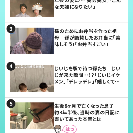
年後の姿に…「美男美女」「こん
な夫婦になりたい」
孫のためにお弁当を作った祖
母 孫が絶賛したお弁当に「美
味しそう」「お弁当すごい」
じいじを駅で待つ孫たち じい
じが来た瞬間…！？「じいじイケ
メン」「デレッデレ」「嬉しくて可
愛くてたまらない」「幸せになれ
る」
生後8ヶ月で亡くなった息子
約3年半後、当時の妻の日記に
書いてあった本音とは