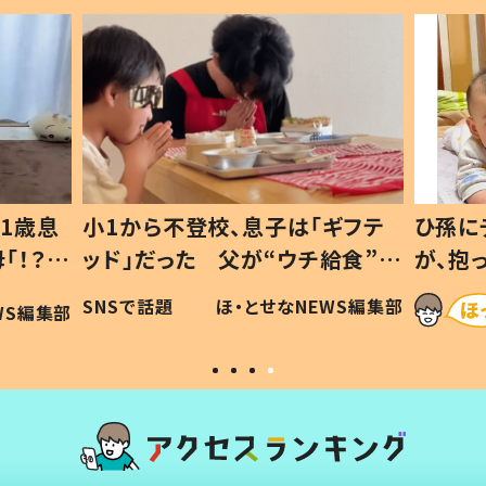
1歳息
小1から不登校、息子は「ギフテ
ひ孫に
「！？」
ッド」だった 父が“ウチ給食”を
が、抱
に「可愛
作り続ける理由とは #令和の親
「涙が
SNSで話題
ほ・とせなNEWS編集部
WS編集部
#令和の子
い」