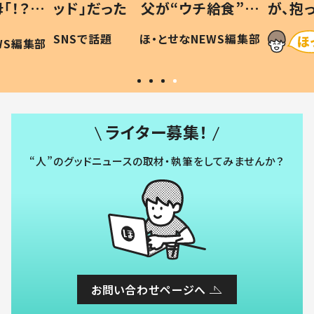
「！？」
ッド」だった 父が“ウチ給食”を
が、抱
に「可愛
作り続ける理由とは #令和の親
「涙が
SNSで話題
ほ・とせなNEWS編集部
WS編集部
#令和の子
い」
ライター募集！
“人”のグッドニュースの取材・執筆をしてみませんか？
お問い合わせページへ