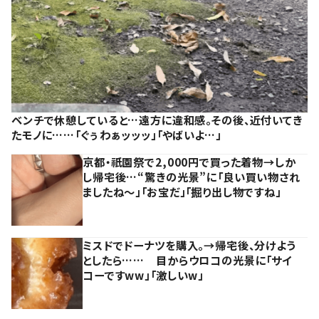
ベンチで休憩していると…遠方に違和感。その後、近付いてき
たモノに……「ぐぅわぁッッッ」「やばいよ…」
京都・祇園祭で2,000円で買った着物→しか
し帰宅後…“驚きの光景”に「良い買い物され
ましたね～」「お宝だ」「掘り出し物ですね」
ミスドでドーナツを購入。→帰宅後、分けよう
としたら…… 目からウロコの光景に「サイ
コーですww」「激しいw」