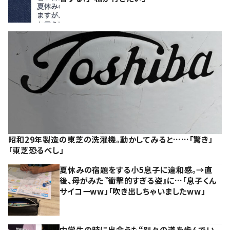
昭和29年製造の東芝の洗濯機。動かしてみると……「驚き」
「東芝恐るべし」
夏休みの宿題をする小5息子に違和感。→直
後、母がみた『衝撃的すぎる姿』に…「息子くん
サイコーww」「吹き出しちゃいましたww」
中学生の時に出会うも“別々の道を歩んでい