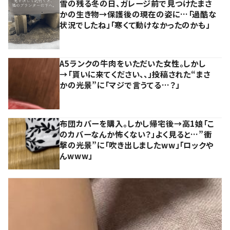
雪の残る冬の日、ガレージ前で見つけたまさ
かの生き物→保護後の現在の姿に…「過酷な
状況でしたね」「寒くて動けなかったのかも」
A5ランクの牛肉をいただいた女性。しかし
→「貰いに来てください、、」投稿された“まさ
かの光景”に「マジで言うてる…？」
布団カバーを購入。しかし帰宅後→高1娘「こ
のカバーなんか怖くない？」よく見ると…”衝
撃の光景”に「吹き出しましたww」「ロックや
んwww」