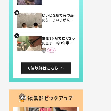
賛したお弁当に「美
味しそう」「お弁当す
ごい」
じいじを駅で待つ孫
たち じいじが来た
瞬間…！？「じいじイ
ケメン」「デレッデレ」
「嬉しくて可愛くてた
生後8ヶ月で亡くなっ
まらない」「幸せにな
た息子 約3年半
れる」
後、当時の妻の日記
に書いてあった本音
とは
6位以降はこちら