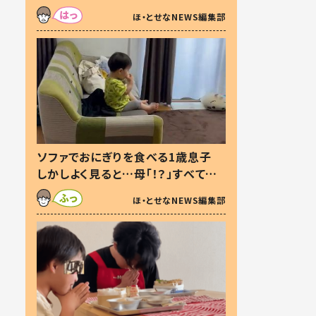
た本音とは
ほ・とせなNEWS編集部
ソファでおにぎりを食べる1歳息子
しかしよく見ると…母「！？」すべてを
察した母の投稿に「可愛いから許
ほ・とせなNEWS編集部
す！」「現行犯〜」