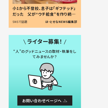
小1から不登校、息子は「ギフテッド」
だった 父が“ウチ給食”を作り続け
る理由とは #令和の親 #令和の子
SNSで話題
ほ・とせなNEWS編集部
ライター募集！
“人”のグッドニュースの取材・執筆をし
てみませんか？
お問い合わせページへ