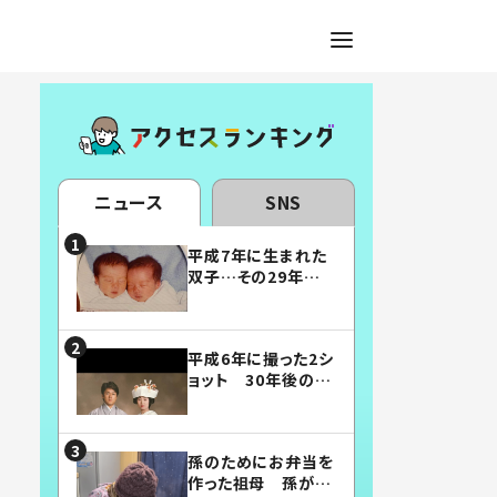
ニュース
SNS
平成7年に生まれた
双子…その29年後
の姿に「漫画みたい」
「素敵すぎる」
平成6年に撮った2シ
ョット 30年後の姿
に…「美男美女」「こ
んな夫婦になりた
い」
孫のためにお弁当を
作った祖母 孫が絶