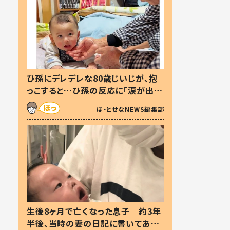
ひ孫にデレデレな80歳じいじが、抱
っこすると…ひ孫の反応に「涙が出ま
した」「可愛くて仕方ない」
ほ・とせなNEWS編集部
生後8ヶ月で亡くなった息子 約3年
半後、当時の妻の日記に書いてあっ