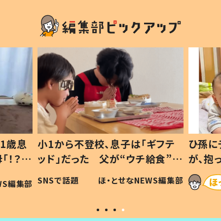
ギフテ
ひ孫にデレデレな80歳じいじ
給食”を
が、抱っこすると…ひ孫の反応に
和の親
「涙が出ました」「可愛くて仕方な
WS編集部
ほ・とせなNEWS編集部
い」