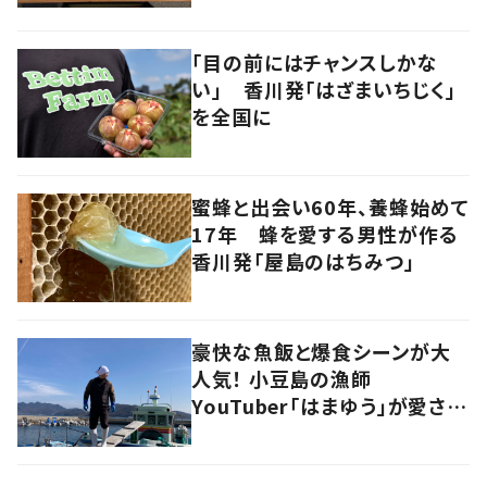
「目の前にはチャンスしかな
い」 香川発「はざまいちじく」
を全国に
蜜蜂と出会い60年、養蜂始めて
17年 蜂を愛する男性が作る
香川発「屋島のはちみつ」
豪快な魚飯と爆食シーンが大
人気！ 小豆島の漁師
YouTuber「はまゆう」が愛され
るワケ