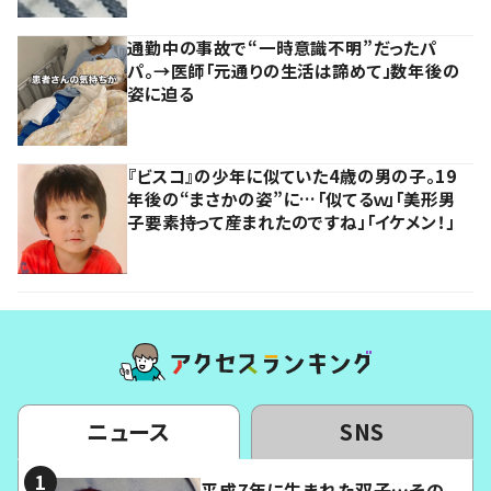
通勤中の事故で“一時意識不明”だったパ
パ。→医師「元通りの生活は諦めて」数年後の
姿に迫る
『ビスコ』の少年に似ていた4歳の男の子。19
年後の“まさかの姿”に…「似てるｗ」「美形男
子要素持って産まれたのですね」「イケメン！」
ニュース
SNS
平成7年に生まれた双子…その