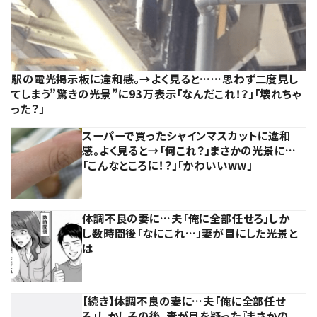
駅の電光掲示板に違和感。→よく見ると……思わず二度見し
てしまう”驚きの光景”に93万表示「なんだこれ！？」「壊れちゃ
った？」
スーパーで買ったシャインマスカットに違和
感。よく見ると→「何これ？」まさかの光景に…
「こんなところに！？」「かわいいww」
体調不良の妻に…夫「俺に全部任せろ」しか
し数時間後「なにこれ…」妻が目にした光景と
は
【続き】体調不良の妻に…夫「俺に全部任せ
ろ」しかしその後、妻が目を疑った『まさかの