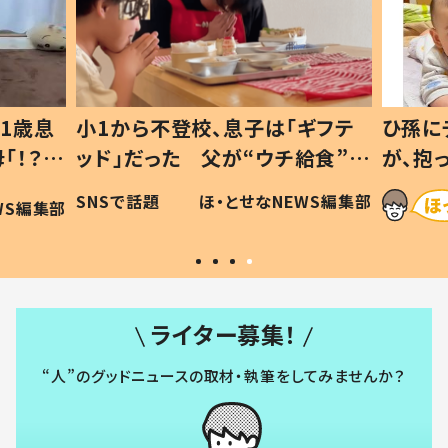
「ギフテ
ひ孫にデレデレな80歳じいじ
チ給食”を
が、抱っこすると…ひ孫の反応に
令和の親
「涙が出ました」「可愛くて仕方な
EWS編集部
ほ・とせなNEWS編集部
い」
ライター募集！
“人”のグッドニュースの取材・執筆をしてみませんか？