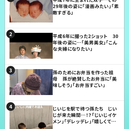
29年後の姿に「漫画みたい」「素
敵すぎる」
平成6年に撮った2ショット 30
年後の姿に…「美男美女」「こん
な夫婦になりたい」
孫のためにお弁当を作った祖
母 孫が絶賛したお弁当に「美
味しそう」「お弁当すごい」
じいじを駅で待つ孫たち じい
じが来た瞬間…！？「じいじイケ
メン」「デレッデレ」「嬉しくて可
愛くてたまらない」「幸せになれ