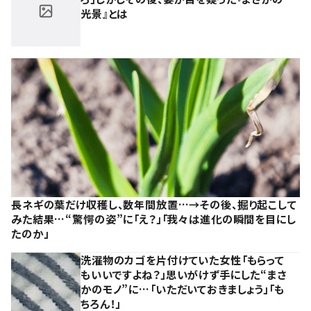
光景』とは
長ネギの葉だけ収穫し、数年間放置…→その後、掘り起こして
みた結果…“驚愕の姿”に「え？」「我々は進化の瞬間を目にし
たのか」
洗濯物のカゴを片付けていた女性「もらって
もいいですよね？」思いがけず手にした“まさ
かのモノ”に…「いただいておきましょう」「も
ちろん！」