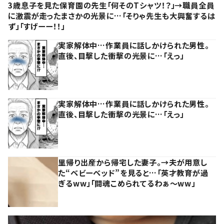
3歳息子を見た保育園の先生「何そのTシャツ！？」→職員全員
に激震が走ったまさかの光景に…「そりゃ先生も大興奮するは
ず」「すげーー！！」
実家解体中…作業員に話しかけられた男性。
直後、目撃した衝撃の光景に…「えっ」
実家解体中…作業員に話しかけられた男性。
直後、目撃した衝撃の光景に…「えっ」
里帰り出産から帰宅した妻子。→夫が用意し
た“ベビーベッド”を見ると…「英才教育が過
ぎるww」「闘魂こめられてるわぁ～ww」