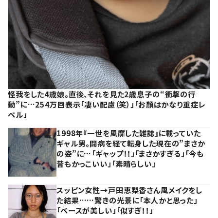
怪我をした4歳娘。直後、それを見た2歳息子の“衝撃の行
動”に…254万回表示「凄い配慮（笑）」「お顔はかなり重症レ
ベル」
1998年『一世を風靡した雑誌』に載っていた
ギャル男。闘病を経て転身した現在の”まさか
の姿”に…「ギャップ！！」「まさかすぎる」「今も
昔もかっこいい」「素晴らしい」
スッピン女性→戸田恵梨香さん風メイクをし
た結果……驚きの光景に「本人かと思った」
「ベースが美しい」「似すぎ！！」