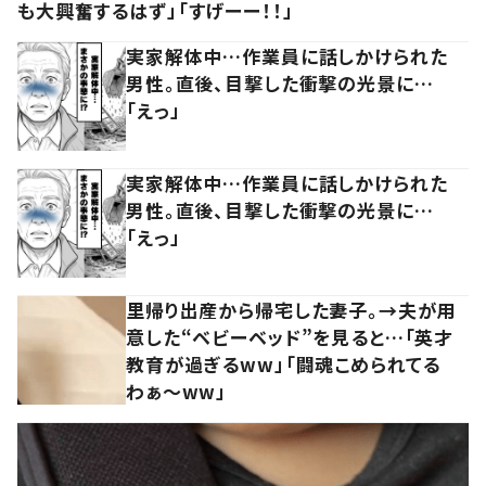
も大興奮するはず」「すげーー！！」
実家解体中…作業員に話しかけられた
男性。直後、目撃した衝撃の光景に…
「えっ」
実家解体中…作業員に話しかけられた
男性。直後、目撃した衝撃の光景に…
「えっ」
里帰り出産から帰宅した妻子。→夫が用
意した“ベビーベッド”を見ると…「英才
教育が過ぎるww」「闘魂こめられてる
わぁ～ww」