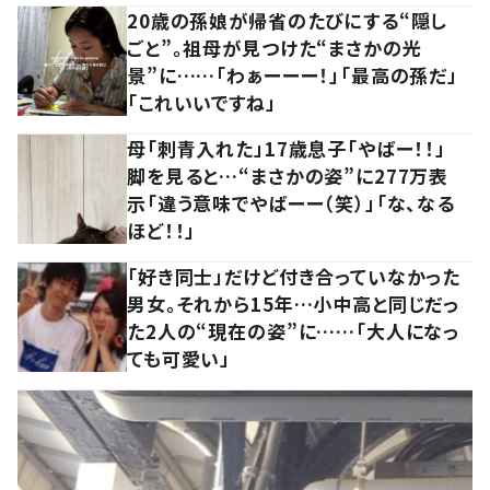
20歳の孫娘が帰省のたびにする“隠し
ごと”。祖母が見つけた“まさかの光
景”に……「わぁーーー！」「最高の孫だ」
「これいいですね」
母「刺青入れた」17歳息子「やばー！！」
脚を見ると…“まさかの姿”に277万表
示「違う意味でやばーー（笑）」「な、なる
ほど！！」
「好き同士」だけど付き合っていなかった
男女。それから15年…小中高と同じだっ
た2人の“現在の姿”に……「大人になっ
ても可愛い」