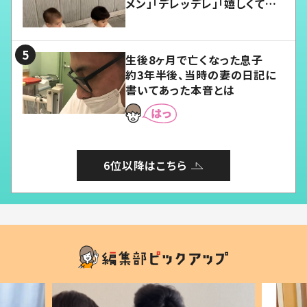
メン」「デレッデレ」「嬉しくて可
愛くてたまらない」「幸せになれ
る」
生後8ヶ月で亡くなった息子
約3年半後、当時の妻の日記に
書いてあった本音とは
6位以降はこちら