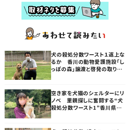
犬の殺処分数ワースト１返上な
るか 香川の動物愛護施設「し
っぽの森」譲渡と啓発の取り組
み
空き家を犬猫のシェルターにリ
ノベ 里親探しに奮闘する“犬
殺処分数ワースト1”香川県の
ボランティア