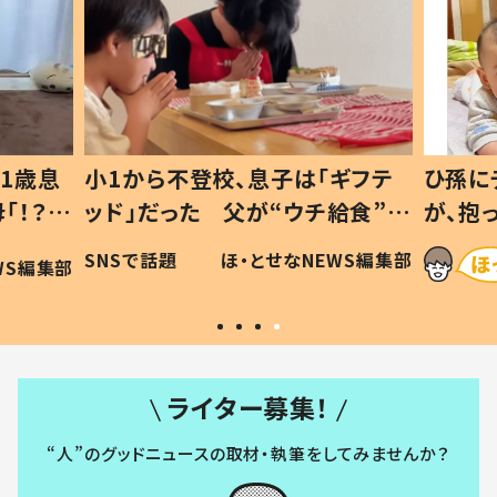
1歳息
小1から不登校、息子は「ギフテ
ひ孫に
「！？」
ッド」だった 父が“ウチ給食”を
が、抱
に「可愛
作り続ける理由とは #令和の親
「涙が
SNSで話題
ほ・とせなNEWS編集部
WS編集部
#令和の子
い」
ライター募集！
“人”のグッドニュースの取材・執筆をしてみませんか？