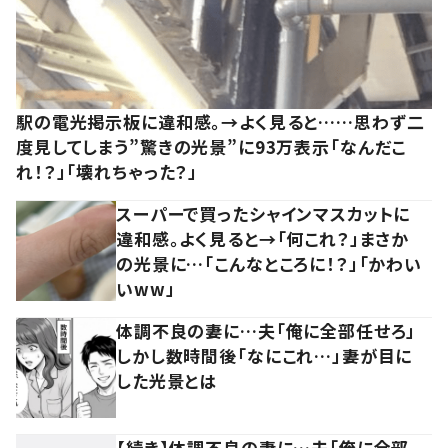
駅の電光掲示板に違和感。→よく見ると……思わず二
度見してしまう”驚きの光景”に93万表示「なんだこ
れ！？」「壊れちゃった？」
スーパーで買ったシャインマスカットに
違和感。よく見ると→「何これ？」まさか
の光景に…「こんなところに！？」「かわい
いww」
体調不良の妻に…夫「俺に全部任せろ」
しかし数時間後「なにこれ…」妻が目に
した光景とは
【続き】体調不良の妻に…夫「俺に全部