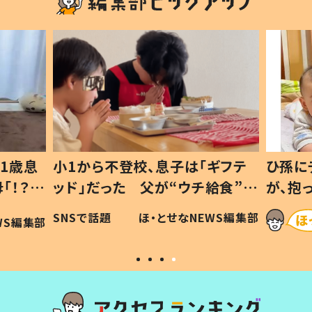
1歳息
小1から不登校、息子は「ギフテ
ひ孫に
「！？」
ッド」だった 父が“ウチ給食”を
が、抱
に「可愛
作り続ける理由とは #令和の親
「涙が
SNSで話題
ほ・とせなNEWS編集部
WS編集部
#令和の子
い」