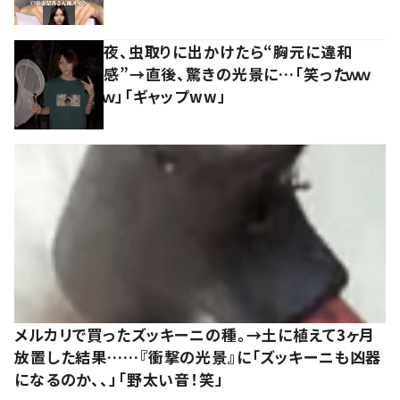
夜、虫取りに出かけたら“胸元に違和
感”→直後、驚きの光景に…「笑ったｗｗ
ｗ」「ギャップww」
メルカリで買ったズッキーニの種。→土に植えて3ヶ月
放置した結果……『衝撃の光景』に「ズッキーニも凶器
になるのか、、」「野太い音！笑」