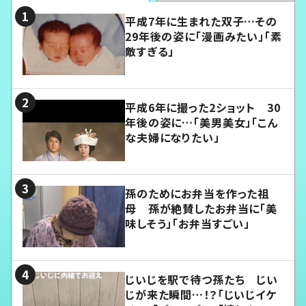
平成7年に生まれた双子…その
29年後の姿に「漫画みたい」「素
敵すぎる」
平成6年に撮った2ショット 30
年後の姿に…「美男美女」「こん
な夫婦になりたい」
孫のためにお弁当を作った祖
母 孫が絶賛したお弁当に「美
味しそう」「お弁当すごい」
じいじを駅で待つ孫たち じい
じが来た瞬間…！？「じいじイケ