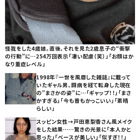
怪我をした4歳娘。直後、それを見た2歳息子の“衝撃
の行動”に…254万回表示「凄い配慮（笑）」「お顔はか
なり重症レベル」
1998年『一世を風靡した雑誌』に載って
いたギャル男。闘病を経て転身した現在
の”まさかの姿”に…「ギャップ！！」「まさ
かすぎる」「今も昔もかっこいい」「素晴
らしい」
スッピン女性→戸田恵梨香さん風メイク
をした結果……驚きの光景に「本人かと
思った」「ベースが美しい」「似すぎ！！」