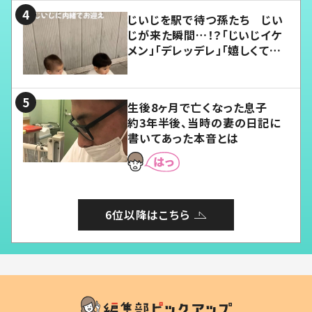
じいじを駅で待つ孫たち じい
じが来た瞬間…！？「じいじイケ
メン」「デレッデレ」「嬉しくて可
愛くてたまらない」「幸せになれ
る」
生後8ヶ月で亡くなった息子
約3年半後、当時の妻の日記に
書いてあった本音とは
6位以降はこちら