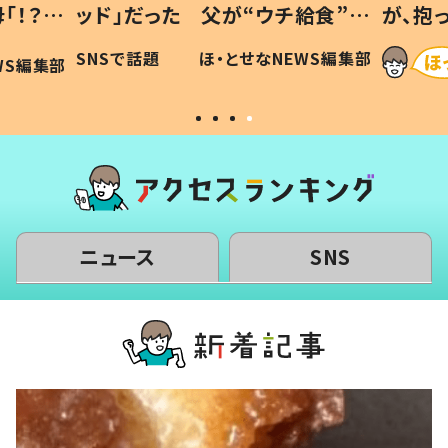
給食”を
が、抱っこすると…ひ孫の反応に
和の親
「涙が出ました」「可愛くて仕方な
WS編集部
ほ・とせなNEWS編集部
い」
ニュース
SNS