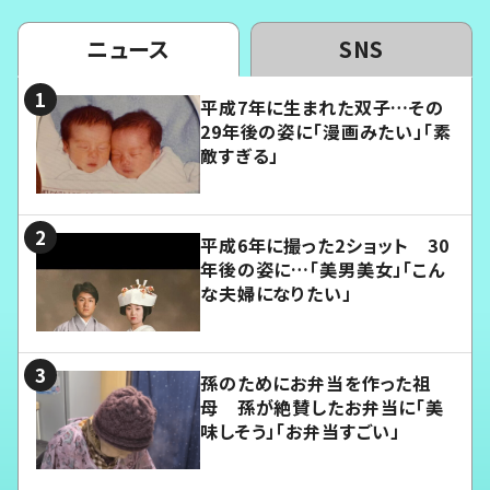
ニュース
SNS
平成7年に生まれた双子…その
29年後の姿に「漫画みたい」「素
敵すぎる」
平成6年に撮った2ショット 30
年後の姿に…「美男美女」「こん
な夫婦になりたい」
孫のためにお弁当を作った祖
母 孫が絶賛したお弁当に「美
味しそう」「お弁当すごい」