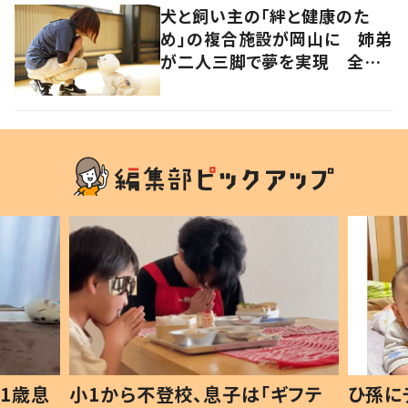
犬と飼い主の「絆と健康のた
め」の複合施設が岡山に 姉弟
が二人三脚で夢を実現 全国
初の“犬向け”筋膜リリース療
法も
ギフテ
ひ孫にデレデレな80歳じいじ