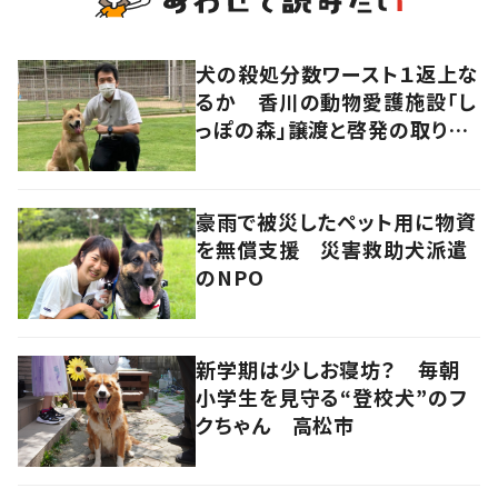
犬の殺処分数ワースト１返上な
るか 香川の動物愛護施設「し
っぽの森」譲渡と啓発の取り組
み
豪雨で被災したペット用に物資
を無償支援 災害救助犬派遣
のNPO
新学期は少しお寝坊？ 毎朝
小学生を見守る“登校犬”のフ
クちゃん 高松市