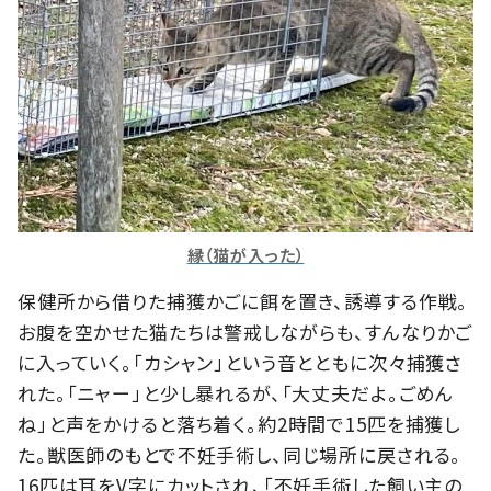
縁（猫が入った）
保健所から借りた捕獲かごに餌を置き、誘導する作戦。
お腹を空かせた猫たちは警戒しながらも、すんなりかご
に入っていく。「カシャン」という音とともに次々捕獲さ
れた。「ニャー」と少し暴れるが、「大丈夫だよ。ごめん
ね」と声をかけると落ち着く。約2時間で15匹を捕獲し
た。獣医師のもとで不妊手術し、同じ場所に戻される。
16匹は耳をV字にカットされ、「不妊手術した飼い主の