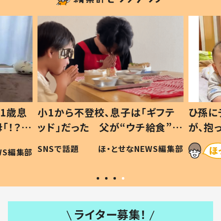
「ギフテ
ひ孫にデレデレな80歳じいじ
チ給食”を
が、抱っこすると…ひ孫の反応に
令和の親
「涙が出ました」「可愛くて仕方な
NEWS編集部
ほ・とせなNEWS編集部
い」
ライター募集！