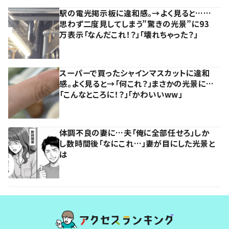
駅の電光掲示板に違和感。→よく見ると……
思わず二度見してしまう”驚きの光景”に93
万表示「なんだこれ！？」「壊れちゃった？」
スーパーで買ったシャインマスカットに違和
感。よく見ると→「何これ？」まさかの光景に…
「こんなところに！？」「かわいいww」
体調不良の妻に…夫「俺に全部任せろ」しか
し数時間後「なにこれ…」妻が目にした光景と
は