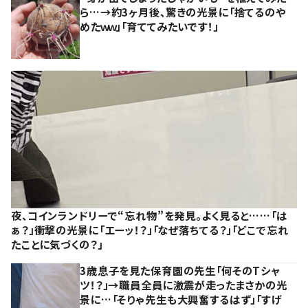
ら…→約3ヶ月後、驚きの光景に「捨てるのや
めたｗｗ」「育ててみたいです！」
夜、コインランドリーで“忘れ物”を発見。よく見ると……「は
ぁ？」衝撃の光景に「エーッ！？」「なぜ落ちてる？」「どこで忘れ
たことに気づくの？」
3歳息子を見た保育園の先生「何そのTシャ
ツ！？」→職員全員に激震が走ったまさかの光
景に…「そりゃ先生も大興奮するはず」「すげ