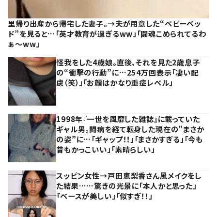
里帰り出産から帰宅した妻子。→夫が用意した“ベビーベッ
ド”を見ると…「英才教育が過ぎるww」「闘魂こめられてるわ
ぁ～ww」
怪我をした4歳娘。直後、それを見た2歳息子
の“衝撃の行動”に…254万回表示「凄い配
慮（笑）」「お顔はかなり重症レベル」
1998年『一世を風靡した雑誌』に載っていた
ギャル男。闘病を経て転身した現在の”まさか
の姿”に…「ギャップ！！」「まさかすぎる」「今も
昔もかっこいい」「素晴らしい」
スッピン女性→戸田恵梨香さん風メイクをし
た結果……驚きの光景に「本人かと思った」
「ベースが美しい」「似すぎ！！」