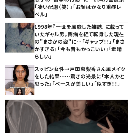
「凄い配慮（笑）」「お顔はかなり重症レ
ベル」
1998年『一世を風靡した雑誌』に載って
いたギャル男。闘病を経て転身した現在
の”まさかの姿”に…「ギャップ！！」「まさ
かすぎる」「今も昔もかっこいい」「素晴
らしい」
スッピン女性→戸田恵梨香さん風メイク
をした結果……驚きの光景に「本人かと
思った」「ベースが美しい」「似すぎ！！」