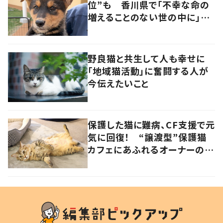
位”も 香川県で「不幸な命の
増えることのない世の中に」と
取り組む人たちの思い
野良猫と共生して人も幸せに
「地域猫活動」に奮闘する人が
今伝えたいこと
保護した猫に難病、CF支援で元
気に回復！ “譲渡型”保護猫
カフェにあふれるオーナーの愛
情 香川・高松市