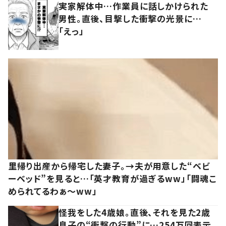
実家解体中…作業員に話しかけられた
男性。直後、目撃した衝撃の光景に…
「えっ」
里帰り出産から帰宅した妻子。→夫が用意した“ベビ
ーベッド”を見ると…「英才教育が過ぎるww」「闘魂こ
められてるわぁ～ww」
怪我をした4歳娘。直後、それを見た2歳
息子の“衝撃の行動”に…254万回表示