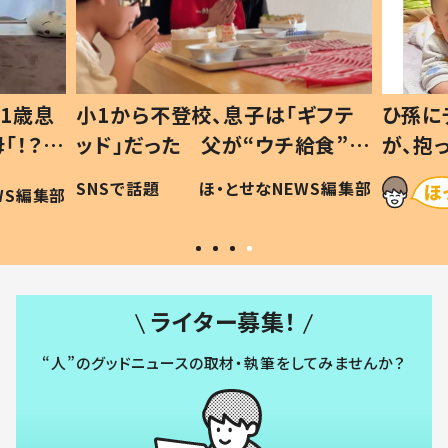
1歳息
小1から不登校、息子は「ギフテ
ひ孫に
「！？」
ッド」だった 父が“ウチ給食”を
が、抱
に「可愛
作り続ける理由とは #令和の親
「涙が
SNSで話題
ほ・とせなNEWS編集部
WS編集部
#令和の子
い」
ライター募集！
“人”のグッドニュースの取材・執筆をしてみませんか？