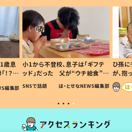
1歳息
小1から不登校、息子は「ギフテ
ひ孫に
「！？」
ッド」だった 父が“ウチ給食”を
が、抱
に「可愛
作り続ける理由とは #令和の親
「涙が
SNSで話題
ほ・とせなNEWS編集部
WS編集部
#令和の子
い」