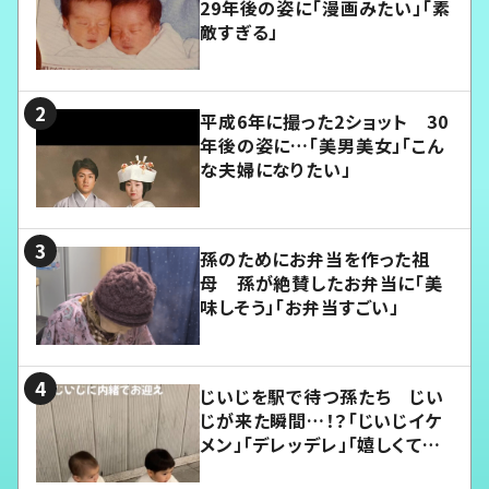
29年後の姿に「漫画みたい」「素
敵すぎる」
平成6年に撮った2ショット 30
年後の姿に…「美男美女」「こん
な夫婦になりたい」
孫のためにお弁当を作った祖
母 孫が絶賛したお弁当に「美
味しそう」「お弁当すごい」
じいじを駅で待つ孫たち じい
じが来た瞬間…！？「じいじイケ
メン」「デレッデレ」「嬉しくて可
愛くてたまらない」「幸せになれ