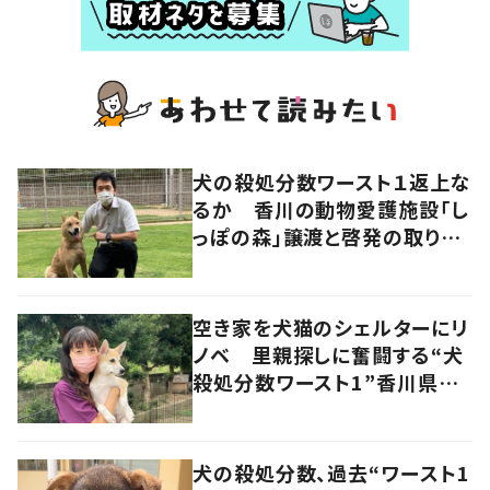
犬の殺処分数ワースト１返上な
るか 香川の動物愛護施設「し
っぽの森」譲渡と啓発の取り組
み
空き家を犬猫のシェルターにリ
ノベ 里親探しに奮闘する“犬
殺処分数ワースト1”香川県の
ボランティア
犬の殺処分数、過去“ワースト1