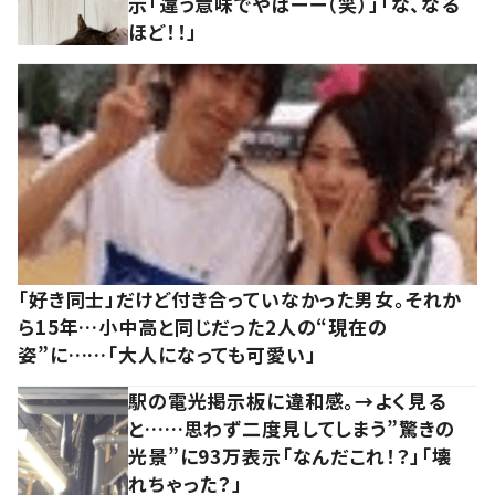
示「違う意味でやばーー（笑）」「な、なる
ほど！！」
「好き同士」だけど付き合っていなかった男女。それか
ら15年…小中高と同じだった2人の“現在の
姿”に……「大人になっても可愛い」
駅の電光掲示板に違和感。→よく見る
と……思わず二度見してしまう”驚きの
光景”に93万表示「なんだこれ！？」「壊
れちゃった？」