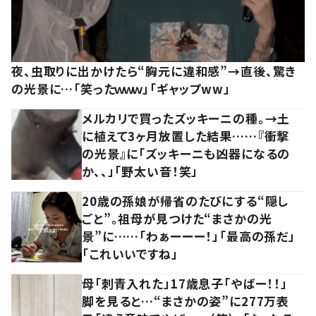
夜、虫取りに出かけたら“胸元に違和感”→直後、驚き
の光景に…「笑ったｗｗｗ」「ギャップww」
メルカリで買ったズッキーニの種。→土
に植えて3ヶ月放置した結果……『衝撃
の光景』に「ズッキーニも凶器になるの
か、、」「野太い音！笑」
20歳の孫娘が帰省のたびにする“隠し
ごと”。祖母が見つけた“まさかの光
景”に……「わぁーーー！」「最高の孫だ」
「これいいですね」
母「刺青入れた」17歳息子「やばー！！」
脚を見ると…“まさかの姿”に277万表