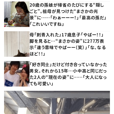
20歳の孫娘が帰省のたびにする“隠し
ごと”。祖母が見つけた“まさかの光
景”に……「わぁーーー！」「最高の孫だ」
「これいいですね」
母「刺青入れた」17歳息子「やばー！！」
脚を見ると…“まさかの姿”に277万表
示「違う意味でやばーー（笑）」「な、なる
ほど！！」
「好き同士」だけど付き合っていなかった
男女。それから15年…小中高と同じだっ
た2人の“現在の姿”に……「大人になっ
ても可愛い」