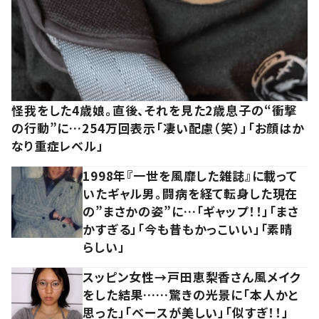
怪我をした4歳娘。直後、それを見た2歳息子の“衝撃
の行動”に…254万回表示「凄い配慮（笑）」「お顔はか
なり重症レベル」
1998年『一世を風靡した雑誌』に載って
いたギャル男。闘病を経て転身した現在
の”まさかの姿”に…「ギャップ！！」「まさ
かすぎる」「今も昔もかっこいい」「素晴
らしい」
スッピン女性→戸田恵梨香さん風メイク
をした結果……驚きの光景に「本人かと
思った」「ベースが美しい」「似すぎ！！」