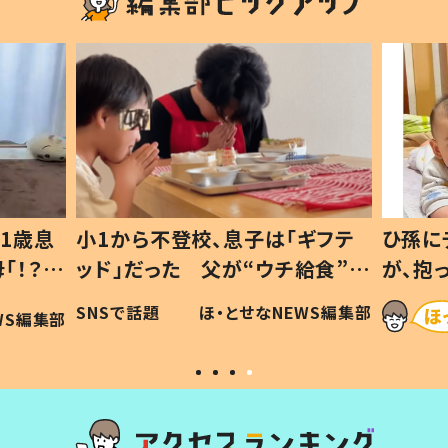
1歳息
小1から不登校、息子は「ギフテ
ひ孫に
「！？」
ッド」だった 父が“ウチ給食”を
が、抱
に「可愛
作り続ける理由とは #令和の親
「涙が
SNSで話題
ほ・とせなNEWS編集部
WS編集部
#令和の子
い」