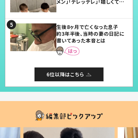
メン」「デレッデレ」「嬉しくて可
愛くてたまらない」「幸せになれ
る」
生後8ヶ月で亡くなった息子
約3年半後、当時の妻の日記に
書いてあった本音とは
6位以降はこちら