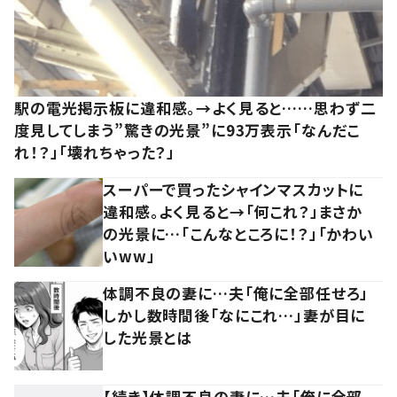
駅の電光掲示板に違和感。→よく見ると……思わず二
度見してしまう”驚きの光景”に93万表示「なんだこ
れ！？」「壊れちゃった？」
スーパーで買ったシャインマスカットに
違和感。よく見ると→「何これ？」まさか
の光景に…「こんなところに！？」「かわい
いww」
体調不良の妻に…夫「俺に全部任せろ」
しかし数時間後「なにこれ…」妻が目に
した光景とは
【続き】体調不良の妻に…夫「俺に全部