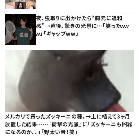
夜、虫取りに出かけたら“胸元に違和
感”→直後、驚きの光景に…「笑ったｗｗ
ｗ」「ギャップww」
メルカリで買ったズッキーニの種。→土に植えて3ヶ月
放置した結果……『衝撃の光景』に「ズッキーニも凶器
になるのか、、」「野太い音！笑」