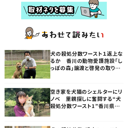
犬の殺処分数ワースト１返上な
るか 香川の動物愛護施設「し
っぽの森」譲渡と啓発の取り組
み
空き家を犬猫のシェルターにリ
ノベ 里親探しに奮闘する“犬
殺処分数ワースト1”香川県の
ボランティア