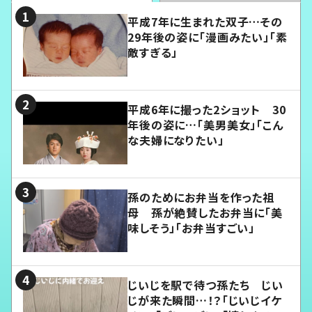
平成7年に生まれた双子…その
29年後の姿に「漫画みたい」「素
敵すぎる」
平成6年に撮った2ショット 30
年後の姿に…「美男美女」「こん
な夫婦になりたい」
孫のためにお弁当を作った祖
母 孫が絶賛したお弁当に「美
味しそう」「お弁当すごい」
じいじを駅で待つ孫たち じい
じが来た瞬間…！？「じいじイケ