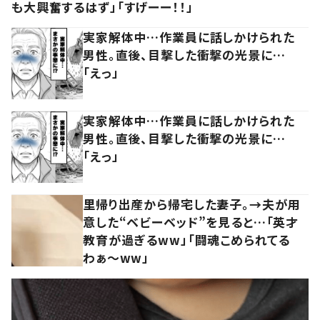
も大興奮するはず」「すげーー！！」
実家解体中…作業員に話しかけられた
男性。直後、目撃した衝撃の光景に…
「えっ」
実家解体中…作業員に話しかけられた
男性。直後、目撃した衝撃の光景に…
「えっ」
里帰り出産から帰宅した妻子。→夫が用
意した“ベビーベッド”を見ると…「英才
教育が過ぎるww」「闘魂こめられてる
わぁ～ww」