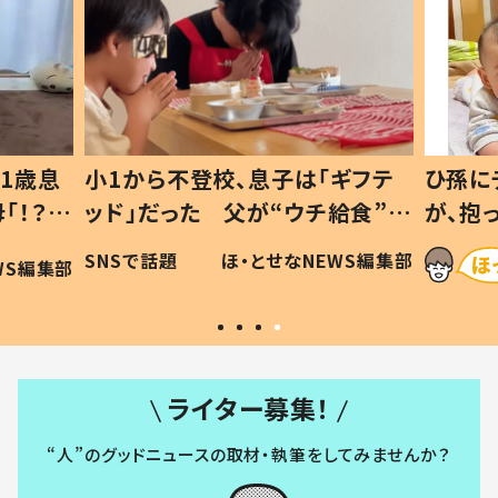
1歳息
小1から不登校、息子は「ギフテ
ひ孫に
「！？」
ッド」だった 父が“ウチ給食”を
が、抱
に「可愛
作り続ける理由とは #令和の親
「涙が
SNSで話題
ほ・とせなNEWS編集部
WS編集部
#令和の子
い」
ライター募集！
“人”のグッドニュースの取材・執筆をしてみませんか？