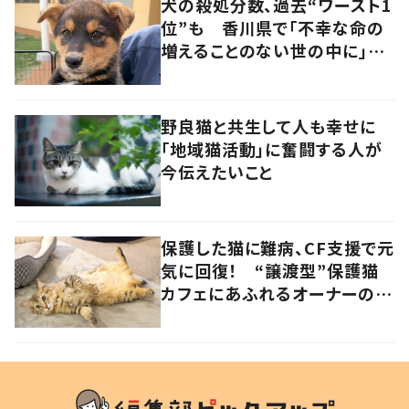
犬の殺処分数、過去“ワースト1
位”も 香川県で「不幸な命の
増えることのない世の中に」と
取り組む人たちの思い
野良猫と共生して人も幸せに
「地域猫活動」に奮闘する人が
今伝えたいこと
保護した猫に難病、CF支援で元
気に回復！ “譲渡型”保護猫
カフェにあふれるオーナーの愛
情 香川・高松市