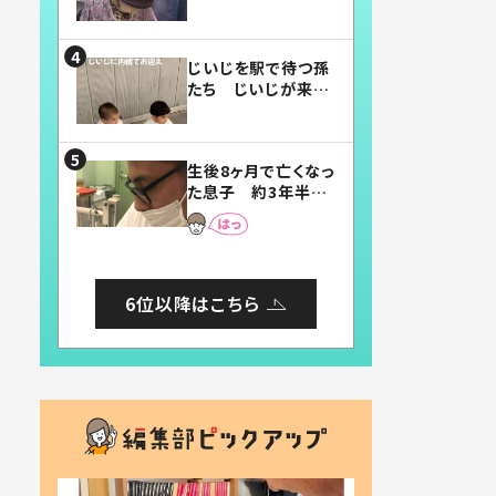
賛したお弁当に「美
味しそう」「お弁当す
ごい」
じいじを駅で待つ孫
たち じいじが来た
瞬間…！？「じいじイ
ケメン」「デレッデレ」
「嬉しくて可愛くてた
生後8ヶ月で亡くなっ
まらない」「幸せにな
た息子 約3年半
れる」
後、当時の妻の日記
に書いてあった本音
とは
6位以降はこちら