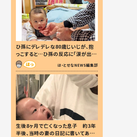
ひ孫にデレデレな80歳じいじが、抱
っこすると…ひ孫の反応に「涙が出ま
した」「可愛くて仕方ない」
ほ・とせなNEWS編集部
生後8ヶ月で亡くなった息子 約3年
半後、当時の妻の日記に書いてあっ