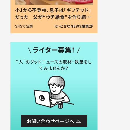
小1から不登校、息子は「ギフテッド」
だった 父が“ウチ給食”を作り続け
る理由とは #令和の親 #令和の子
SNSで話題
ほ・とせなNEWS編集部
ライター募集！
“人”のグッドニュースの取材・執筆をし
てみませんか？
お問い合わせページへ