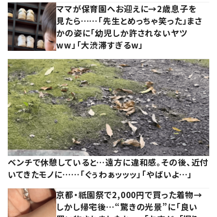
ママが保育園へお迎えに→2歳息子を
見たら……「先生とめっちゃ笑った」まさ
かの姿に「幼児しか許されないヤツ
ww」「大渋滞すぎるw」
ベンチで休憩していると…遠方に違和感。その後、近付
いてきたモノに……「ぐぅわぁッッッ」「やばいよ…」
京都・祇園祭で2,000円で買った着物→
しかし帰宅後…“驚きの光景”に「良い