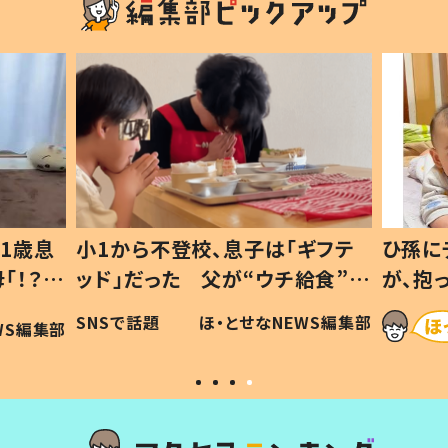
1歳息
小1から不登校、息子は「ギフテ
ひ孫に
「！？」
ッド」だった 父が“ウチ給食”を
が、抱
に「可愛
作り続ける理由とは #令和の親
「涙が
SNSで話題
ほ・とせなNEWS編集部
WS編集部
#令和の子
い」