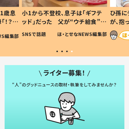
1歳息
小1から不登校、息子は「ギフテ
ひ孫に
「！？」
ッド」だった 父が“ウチ給食”を
が、抱
に「可愛
作り続ける理由とは #令和の親
「涙が
SNSで話題
ほ・とせなNEWS編集部
WS編集部
#令和の子
い」
ライター募集！
“人”のグッドニュースの取材・執筆をしてみませんか？