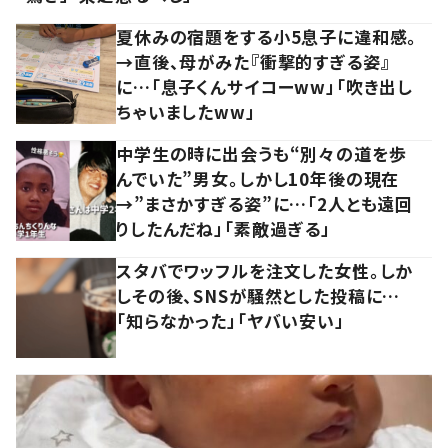
夏休みの宿題をする小5息子に違和感。
→直後、母がみた『衝撃的すぎる姿』
に…「息子くんサイコーww」「吹き出し
ちゃいましたww」
中学生の時に出会うも“別々の道を歩
んでいた”男女。しかし10年後の現在
→”まさかすぎる姿”に…「2人とも遠回
りしたんだね」「素敵過ぎる」
スタバでワッフルを注文した女性。しか
しその後、SNSが騒然とした投稿に…
「知らなかった」「ヤバい安い」