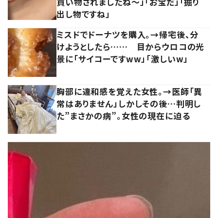
買い物されましたね～」「お宝だ」「掘り
出し物ですね」
ミスドでドーナツを購入。→帰宅後、分
けようとしたら…… 目からウロコの光
景に「サイコーですww」「激しいw」
胸部に違和感を覚えた女性。→医師「異
常はありません」しかしその後…判明し
た”まさかの病”。女性の現在に迫る