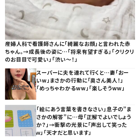
産婦人科で看護師さんに「綺麗なお顔」と言われた赤
ちゃん。→成長後の姿に…「将来有望すぎる」「クリクリ
のお目目で可愛い」「渋い～！」
スーパーに夫を連れて行くと…妻「おー
いw」まさかの行動に「奥さん美人！」
「めっちゃわかるww」「楽しそうww」
「絵にあう言葉を書きなさい」息子の”ま
さかの解答”に…母「正解でよいでしょう
か？」→衝撃の光景に「声出して笑った
ｗ」「天才だと思います」