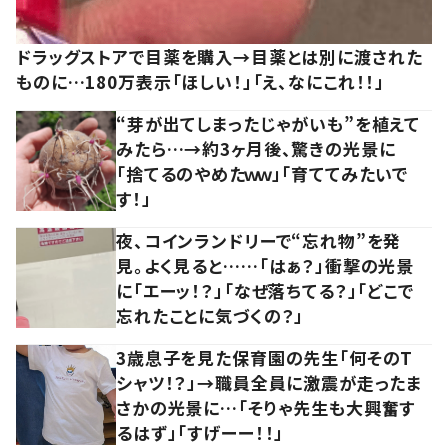
ドラッグストアで目薬を購入→目薬とは別に渡された
ものに…180万表示「ほしい！」「え、なにこれ！！」
“芽が出てしまったじゃがいも”を植えて
みたら…→約3ヶ月後、驚きの光景に
「捨てるのやめたｗｗ」「育ててみたいで
す！」
夜、コインランドリーで“忘れ物”を発
見。よく見ると……「はぁ？」衝撃の光景
に「エーッ！？」「なぜ落ちてる？」「どこで
忘れたことに気づくの？」
3歳息子を見た保育園の先生「何そのT
シャツ！？」→職員全員に激震が走ったま
さかの光景に…「そりゃ先生も大興奮す
るはず」「すげーー！！」