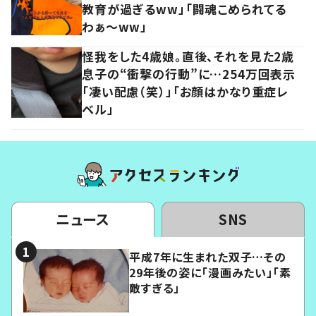
教育が過ぎるww」「闘魂こめられてる
わぁ～ww」
怪我をした4歳娘。直後、それを見た2歳
息子の“衝撃の行動”に…254万回表示
「凄い配慮（笑）」「お顔はかなり重症レ
ベル」
ニュース
SNS
平成7年に生まれた双子…その
29年後の姿に「漫画みたい」「素
敵すぎる」