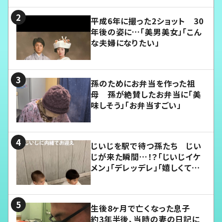
平成6年に撮った2ショット 30
年後の姿に…「美男美女」「こん
な夫婦になりたい」
孫のためにお弁当を作った祖
母 孫が絶賛したお弁当に「美
味しそう」「お弁当すごい」
じいじを駅で待つ孫たち じい
じが来た瞬間…！？「じいじイケ
メン」「デレッデレ」「嬉しくて可
愛くてたまらない」「幸せになれ
る」
生後8ヶ月で亡くなった息子
約3年半後、当時の妻の日記に