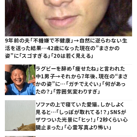
9年前の夫「不機嫌で不健康」→自然に逆らわない生
活を送った結果…42歳になった現在の”まさかの
姿”に「スゴすぎる」「20は若く見える」
ラグビーを辞め「痩せたね」と言われた
中1男子→それから7年後、現在の“まさ
かの姿”に…「ガチでえぐい」「何があっ
たの？」「雰囲気変わりすぎ」
ソファの上で寝ていた愛猫。しかしよく
見ると…「しっぽが取れてる！？」SNSが
ザワついた光景に「ヒッ！」「2秒くらい心
臓止まった」「心霊写真より怖い」