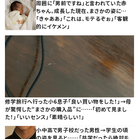
周囲に「男前ですね」と言われていた赤
ちゃん。成長した現在、まさかの姿に…
「きゃああ」「これは、モテるぞぉ」「客観
的にイケメン」
修学旅行へ行った小6息子「良い買い物をした！」→母
が驚愕した“まさかの購入品”に……「初めて見まし
た！」「いいセンス」「素晴らしい！」
小中高で男子校だった男性→学生の頃
の姿を見ると……「共学だったら絶対モ