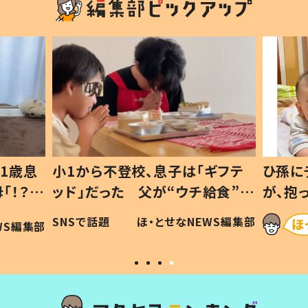
1歳息
小1から不登校、息子は「ギフテ
ひ孫に
「！？」
ッド」だった 父が“ウチ給食”を
が、抱
に「可愛
作り続ける理由とは #令和の親
「涙が
SNSで話題
ほ・とせなNEWS編集部
WS編集部
#令和の子
い」