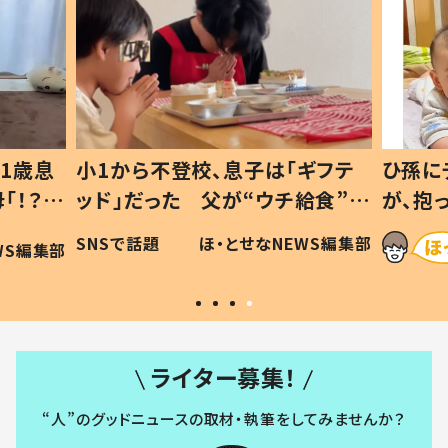
1歳息
小1から不登校、息子は「ギフテ
ひ孫に
「！？」
ッド」だった 父が“ウチ給食”を
が、抱
に「可愛
作り続ける理由とは #令和の親
「涙が
SNSで話題
ほ・とせなNEWS編集部
WS編集部
#令和の子
い」
ライター募集！
“人”のグッドニュースの取材・執筆をしてみませんか？