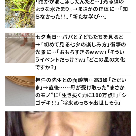
「誰かが油こぼしたんだと…」光る膜の
ような水たまり。→まさかの正体に…「知
らなかった！！」「新たな学び…」
七夕当日…パパと子どもたちを見ると
→「初めて見る七夕の楽しみ方」衝撃の
光景に…「おもろすぎるwww」「そうい
うイベントだっけ？w」「どこの星の文化
ですか？」
担任の先生との面談前…高3娘「ただい
ま」→直後……母が受け取った”まさか
のモノ”に「生き抜く力に100万点！」「シ
ゴデキ！！」「将来めっちゃ出世しそう」