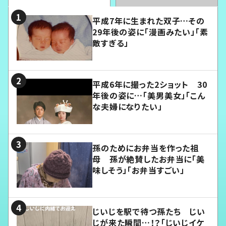
平成7年に生まれた双子…その
29年後の姿に「漫画みたい」「素
敵すぎる」
平成6年に撮った2ショット 30
年後の姿に…「美男美女」「こん
な夫婦になりたい」
孫のためにお弁当を作った祖
母 孫が絶賛したお弁当に「美
味しそう」「お弁当すごい」
じいじを駅で待つ孫たち じい
じが来た瞬間…！？「じいじイケ