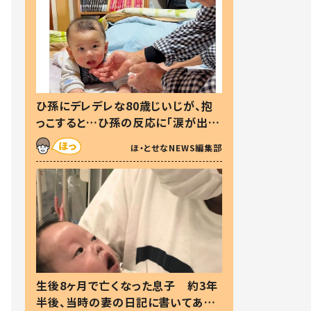
ひ孫にデレデレな80歳じいじが、抱
っこすると…ひ孫の反応に「涙が出ま
した」「可愛くて仕方ない」
ほ・とせなNEWS編集部
生後8ヶ月で亡くなった息子 約3年
半後、当時の妻の日記に書いてあっ