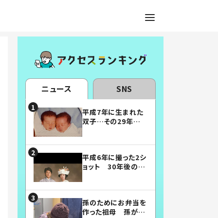
ニュース
SNS
平成7年に生まれた
双子…その29年後
の姿に「漫画みたい」
「素敵すぎる」
平成6年に撮った2シ
ョット 30年後の姿
に…「美男美女」「こ
んな夫婦になりた
い」
孫のためにお弁当を
作った祖母 孫が絶