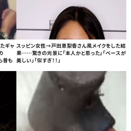
いたギャ
スッピン女性→戸田恵梨香さん風メイクをした結
の
果……驚きの光景に「本人かと思った」「ベースが
今も昔も
美しい」「似すぎ！！」