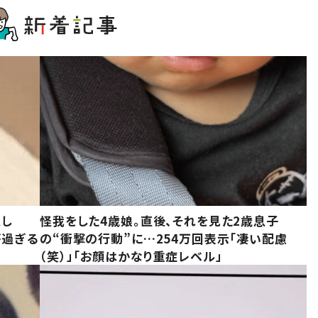
意し
怪我をした4歳娘。直後、それを見た2歳息子
が過ぎる
の“衝撃の行動”に…254万回表示「凄い配慮
（笑）」「お顔はかなり重症レベル」