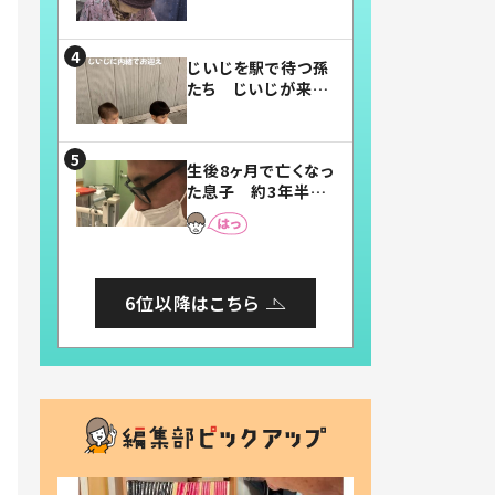
賛したお弁当に「美
味しそう」「お弁当す
ごい」
じいじを駅で待つ孫
たち じいじが来た
瞬間…！？「じいじイ
ケメン」「デレッデレ」
「嬉しくて可愛くてた
生後8ヶ月で亡くなっ
まらない」「幸せにな
た息子 約3年半
れる」
後、当時の妻の日記
に書いてあった本音
とは
6位以降はこちら