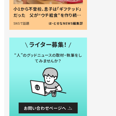
小1から不登校、息子は「ギフテッド」
だった 父が“ウチ給食”を作り続け
る理由とは #令和の親 #令和の子
SNSで話題
ほ・とせなNEWS編集部
ライター募集！
“人”のグッドニュースの取材・執筆をし
てみませんか？
お問い合わせページへ