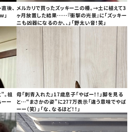
→直後、
メルカリで買ったズッキーニの種。→土に植えて3
w」
ヶ月放置した結果……『衝撃の光景』に「ズッキー
ニも凶器になるのか、、」「野太い音！笑」
”。祖
母「刺青入れた」17歳息子「やばー！！」脚を見る
ぁーー
と…“まさかの姿”に277万表示「違う意味でやば
ーー（笑）」「な、なるほど！！」