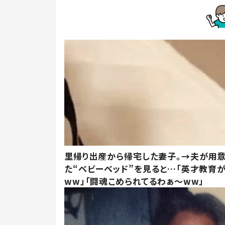
里帰り出産から帰宅した妻子。→夫が用
た“ベビーベッド”を見ると…「英才教育
ww」「闘魂こめられてるわぁ～ww」