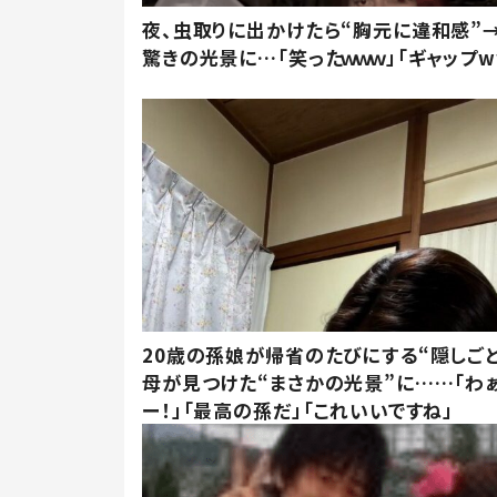
夜、虫取りに出かけたら“胸元に違和感”
驚きの光景に…「笑ったｗｗｗ」「ギャップw
20歳の孫娘が帰省のたびにする“隠しごと
母が見つけた“まさかの光景”に……「わ
ー！」「最高の孫だ」「これいいですね」