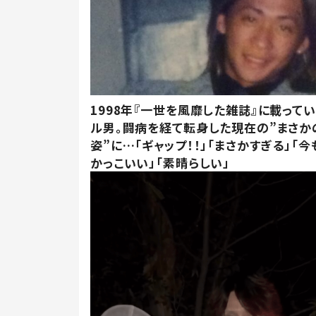
1998年『一世を風靡した雑誌』に載って
ル男。闘病を経て転身した現在の”まさか
姿”に…「ギャップ！！」「まさかすぎる」「
かっこいい」「素晴らしい」