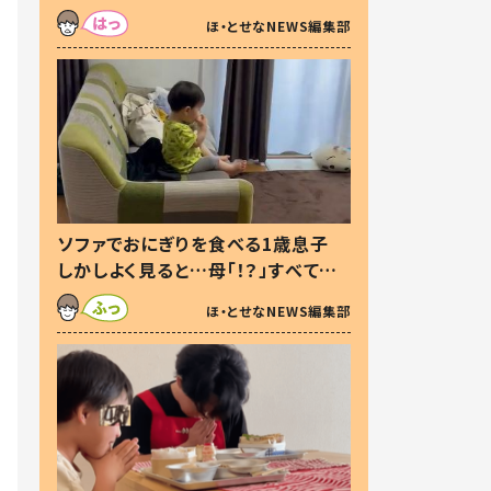
た本音とは
ほ・とせなNEWS編集部
ソファでおにぎりを食べる1歳息子
しかしよく見ると…母「！？」すべてを
察した母の投稿に「可愛いから許
ほ・とせなNEWS編集部
す！」「現行犯〜」