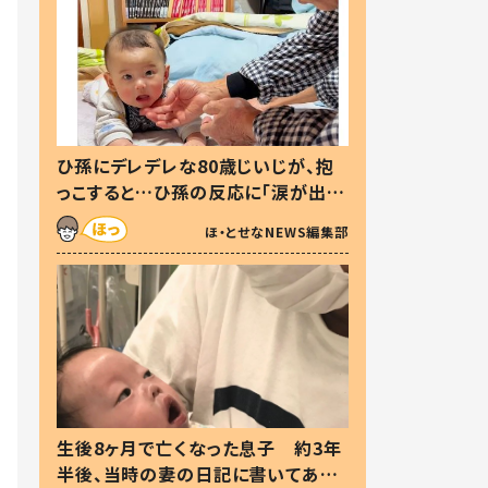
ひ孫にデレデレな80歳じいじが、抱
っこすると…ひ孫の反応に「涙が出ま
した」「可愛くて仕方ない」
ほ・とせなNEWS編集部
生後8ヶ月で亡くなった息子 約3年
半後、当時の妻の日記に書いてあっ