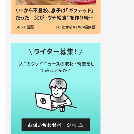
小1から不登校、息子は「ギフテッド」
だった 父が“ウチ給食”を作り続け
る理由とは #令和の親 #令和の子
SNSで話題
ほ・とせなNEWS編集部
ライター募集！
“人”のグッドニュースの取材・執筆をし
てみませんか？
お問い合わせページへ