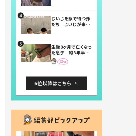
賛したお弁当に「美
味しそう」「お弁当す
ごい」
じいじを駅で待つ孫
たち じいじが来た
瞬間…！？「じいじイ
ケメン」「デレッデレ」
「嬉しくて可愛くてた
生後8ヶ月で亡くなっ
まらない」「幸せにな
た息子 約3年半
れる」
後、当時の妻の日記
に書いてあった本音
とは
6位以降はこちら