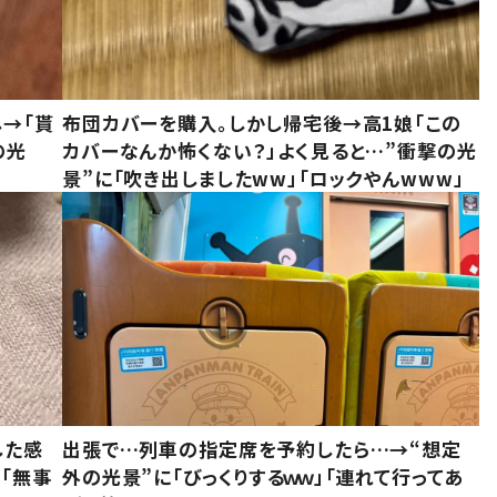
し→「貰
布団カバーを購入。しかし帰宅後→高1娘「この
の光
カバーなんか怖くない？」よく見ると…”衝撃の光
景”に「吹き出しましたww」「ロックやんwww」
した感
出張で…列車の指定席を予約したら…→“想定
に「無事
外の光景”に「びっくりするｗｗ」「連れて行ってあ